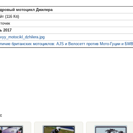
ндровый мотоцикл Джилера
йт (116 Кб)
точек
ь 2017
ovyy_motocikl_dzhilera.jpg
личие британских мотоциклов: AJS и Велосетт против Мото-Гуции и БМ
: