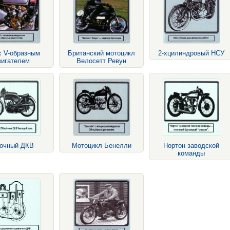
с V-образным
Британский мотоцикл
2-хцилиндровый НСУ
вигателем
Велосетт Ревун
ночный ДКВ
Мотоцикл Бенелли
Нортон заводской
команды