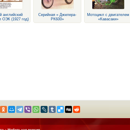
й английский
Серийная « Джилера-
Мотоцикл с двигателем
 ОЭК (1927 год)
РК600»
«Кавасаки»