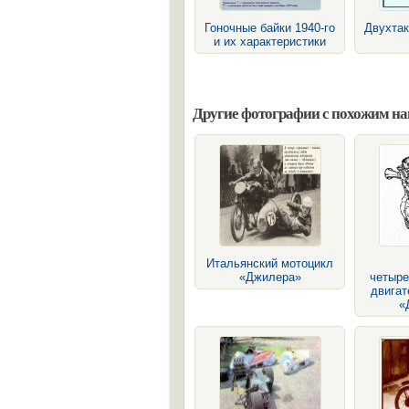
Гоночные байки 1940-го
Двухтак
и их характеристики
Другие фотографии с похожим н
Итальянский мотоцикл
«Джилера»
четыр
двигат
«