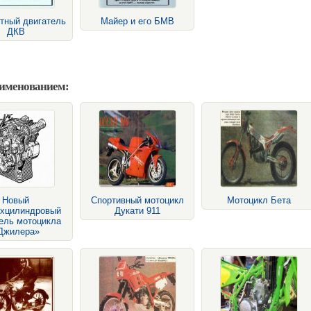
тный двигатель
Майер и его БМВ
ДКВ
аименованием:
Новый
Спортивный мотоцикл
Мотоцикл Бета
ехцилиндровый
Дукати 911
ель мотоцикла
Джилера»