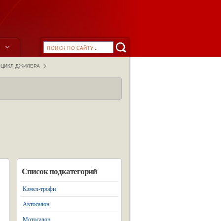
ы
ОЦИКЛ ДЖИЛЕРА
Список подкатегорий
Кэмел-трофи
Автосалон
Мотосалон