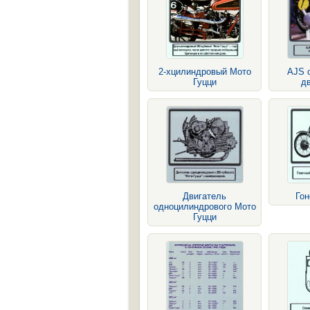
2-хцилиндровый Мото
AJS 
Гуцци
д
Двигатель
Го
одноцилиндрового Мото
Гуцци