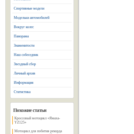
Спортивные модели
Модельки автомобилей
Вокруг колес
Панорама
Знаменитости
Наш собеседник
Звездный сбор
Личный архив
Информация
Статистика
Похожие статьи
Кроссовый мотоцикл «Ямаха-
YZ125»
Мотоцикл для побития рекорда