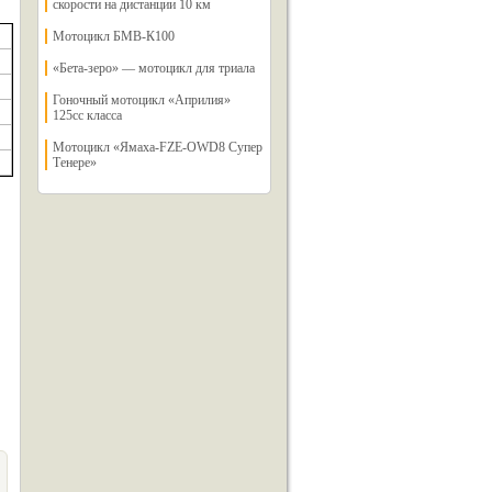
скорости на дистанции 10 км
Мотоцикл БМВ-К100
«Бета-зеро» — мотоцикл для триала
Гоночный мотоцикл «Априлия»
125сс класса
Мотоцикл «Ямаха-FZE-OWD8 Супер
В
Тенере»