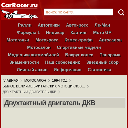
Ралли
Автогонки
Автокросс
Ле-Ман
Формула 1
Индикар
Картинг
Мото GP
Мотогонки
Мотокросс
Кэмел-трофи
Автосалон
Мотосалон
Спортивные модели
Модельки автомобилей
Вокруг колес
Панорама
Знаменитости
Наш собеседник
Звездный сбор
Личный архив
Информация
Статистика
ГЛАВНАЯ
МОТОСАЛОН
1994 ГОД
БЫЛОЕ ВЕЛИЧИЕ БРИТАНСКИХ МОТОЦИКЛОВ…
ДВУХТАКТНЫЙ ДВИГАТЕЛЬ ДКВ
Двухтактный двигатель ДКВ