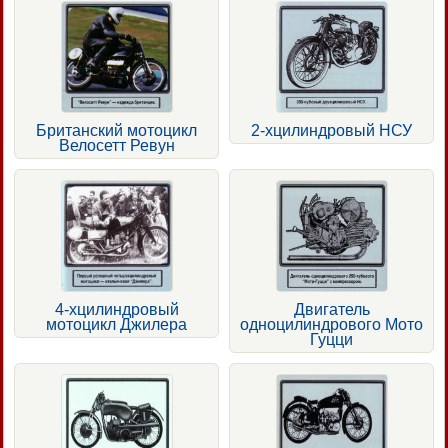
Британский мотоцикл
2-хцилиндровый НСУ
Велосетт Ревун
4-хцилиндровый
Двигатель
мотоцикл Джилера
одноцилиндрового Мото
Гуцци