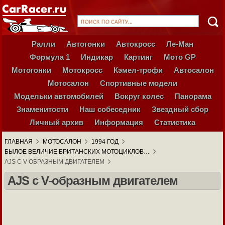
Ралли
Автогонки
Автокросс
Ле-Ман
Формула 1
Индикар
Картинг
Мото GP
Мотогонки
Мотокросс
Кэмел-трофи
Автосалон
Мотосалон
Спортивные модели
Модельки автомобилей
Вокруг колес
Панорама
Знаменитости
Наш собеседник
Звездный сбор
Личный архив
Информация
Статистика
ГЛАВНАЯ
МОТОСАЛОН
1994 ГОД
БЫЛОЕ ВЕЛИЧИЕ БРИТАНСКИХ МОТОЦИКЛОВ…
AJS С V-ОБРАЗНЫМ ДВИГАТЕЛЕМ
AJS с V-образным двигателем