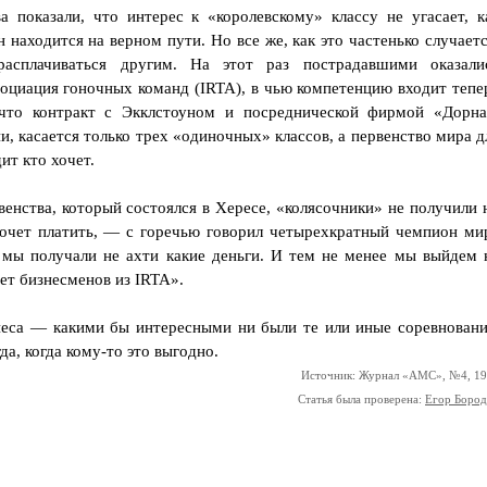
 показали, что интерес к «королевскому» классу не угасает, к
 находится на верном пути. Но все же, как это частенько случаетс
расплачиваться другим. На этот раз пострадавшими оказали
оциация гоночных команд (IRTA), в чью компетенцию входит тепе
 что контракт с Экклстоуном и посреднической фирмой «Дорна
и, касается только трех «одиночных» классов, а первенство мира д
ит кто хочет.
венства, который состоялся в Хересе, «колясочники» не получили 
хочет платить, — с горечью говорил четырехкратный чемпион ми
 мы получали не ахти какие деньги. И тем не менее мы выйдем 
ует бизнесменов из IRTA».
знеса — какими бы интересными ни были те или иные соревновани
да, когда кому-то это выгодно.
Источник: Журнал «АМС», №4, 1
Статья была проверена:
Егор Боро