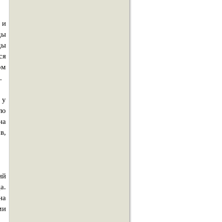
 и
ды
ды
ся
ом
.
 у
ло
на
в,
ий
а.
на
ми