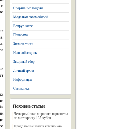
 и
Спортивные модели
но
Модельки автомобилей
Вокруг колес
ия
Панорама
а,
а.
Знаменитости
ла
Наш собеседник
Звездный сбор
же
Личный архив
ет
Информация
Статистика
их
ми
Похожие статьи
0»
ни
Четвертый этап мирового первенства
по мотокроссу 125-кубов
ди
го
Продолжение этапов чемпионата