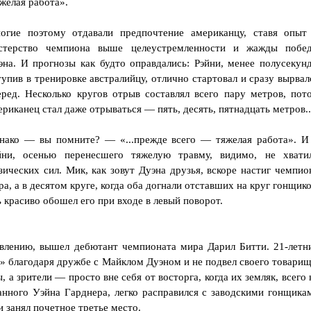
желая работа».
огие поэтому отдавали предпочтение американцу, ставя опыт
стерство чемпиона выше целеустремленности и жажды побе
эна. И прогнозы как будто оправдались: Рэйни, менее полусекун
тупив в тренировке австралийцу, отлично стартовал и сразу вырвал
еред. Несколько кругов отрыв составлял всего пару метров, пот
ериканец стал даже отрываться — пять, десять, пятнадцать метров..
нако — вы помните? — «...прежде всего — тяжелая работа». И
йни, осенью перенесшего тяжелую травму, видимо, не хвати
зических сил. Мик, как зовут Дуэна друзья, вскоре настиг чемпио
ра, а в десятом круге, когда оба догнали отставших на круг гонщико
 красиво обошел его при входе в левый поворот.
влению, вышел дебютант чемпионата мира Дарил Битти. 21-летн
» благодаря дружбе с Майклом Дуэном и не подвел своего товарищ
а зрители — просто вне себя от восторга, когда их земляк, всего 
нного Уэйна Гарднера, легко расправился с заводскими гонщика
 занял почетное третье место.