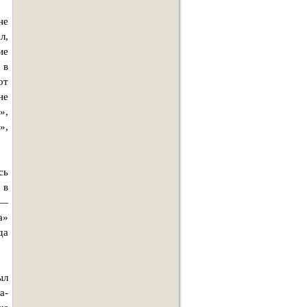
не
л,
ие
 в
от
не
»,
»,
сь
 в
 —
а»
да
ыл
а-