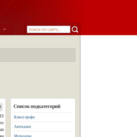
ы
Список подкатегорий
83
Кэмел-трофи
то
Автосалон
ки
ми
Мотосалон