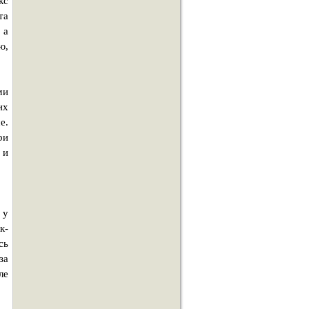
кс
та
 а
ю,
ми
их
е.
ри
 и
 у
к-
сь
за
ле