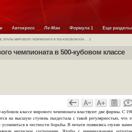
и
Автокросс
Ле-Ман
Формула 1
Еще раздел
Е ЭТАПЫ МИРОВОГО ЧЕМПИОНАТА В 500-КУБОВОМ КЛА…
го чемпионата в 500-кубовом классе
0
500-кубовом классе мирового чемпионата властвуют две фирмы. С 19
ся на высшую ступень пьедестала с такой регулярностью, что э
 усомниться в честности борьбы. В печати появились глухие наме
лючили негласное соглашение. Чтобы с минимальными затрата