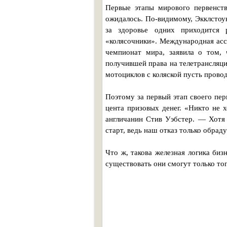
Первые этапы мирового первенства
ожидалось. По-видимому, Экклстоун
за здоровье одних приходится 
«колясочники». Международная асс
чемпионат мира, заявила о том,
получившей права на телетрансляци
мотоциклов с коляской пусть провод
Поэтому за первый этап своего пер
цента призовых денег. «Никто не 
англичанин Стив Уэбстер. — Хотя
старт, ведь наш отказ только обрад
Что ж, такова железная логика би
существовать они смогут только тог