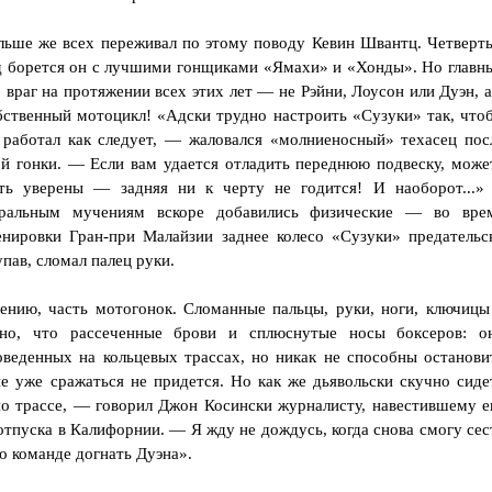
льше же всех переживал по этому поводу Кевин Швантц. Четверт
д борется он с лучшими гонщиками «Ямахи» и «Хонды». Но главн
о враг на протяжении всех этих лет — не Рэйни, Лоусон или Дуэн, а.
бственный мотоцикл! «Адски трудно настроить «Сузуки» так, что
 работал как следует, — жаловался «молниеносный» техасец пос
ой гонки. — Если вам удается отладить переднюю подвеску, може
ть уверены — задняя ни к черту не годится! И наоборот...»
ральным мучениям вскоре добавились физические — во вре
енировки Гран-при Малайзии заднее колесо «Сузуки» предательс
упав, сломал палец руки.
ению, часть мотогонок. Сломанные пальцы, руки, ноги, ключицы
но, что рассеченные брови и сплюснутые носы боксеров: о
оведенных на кольцевых трассах, но никак не способны останови
не уже сражаться не придется. Но как же дьявольски скучно сиде
 по трассе, — говорил Джон Косински журналисту, навестившему е
тпуска в Калифорнии. — Я жду не дождусь, когда снова смогу сес
о команде догнать Дуэна».