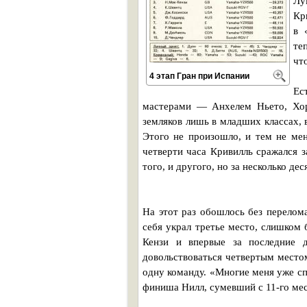
Лу
Кр
в 
те
чт
4 этап Гран при Испании
Ес
мастерами — Анхелем Ньето, Хор
земляков лишь в младших классах, 
Этого не произошло, и тем не мен
четверти часа Кривилль сражался 
того, и другого, но за несколько де
На этот раз обошлось без перелома
себя украл третье место, слишком
Кензи и впервые за последние 
довольствоваться четвертым местом
одну команду. «Многие меня уже спи
финиша Нилл, сумевший с 11-го мес