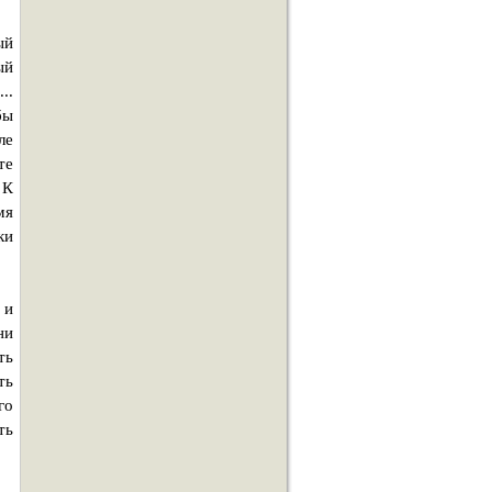
ый
ый
..
бы
ле
те
 К
мя
ки
 и
ни
ть
ть
го
ть