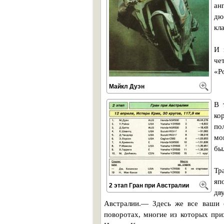
ан
дю
кл
И 
че
«Р
Майкл Дуэн
В 
ко
по
мо
бы
Тр
яп
2 этап Гран при Австралии
дв
Австралии.— Здесь же все ваши 
поворотах, многие из которых при