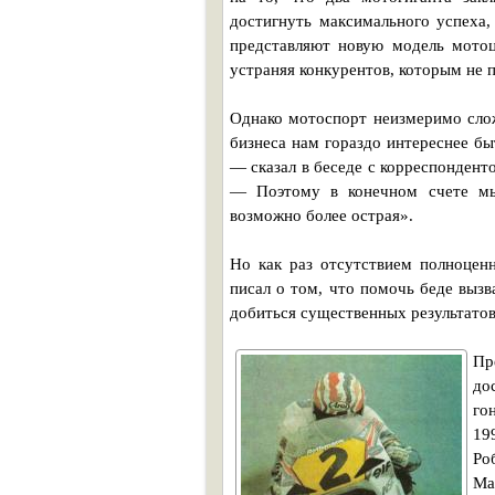
достигнуть максимального успеха,
представляют новую модель мотоц
устраняя конкурентов, которым не 
Однако мотоспорт неизмеримо слож
бизнеса нам гораздо интереснее б
— сказал в беседе с корреспонден
— Поэтому в конечном счете мы
возможно более острая».
Но как раз отсутствием полноцен
писал о том, что помочь беде вызв
добиться существенных результатов
Пр
до
го
19
Ро
Ма