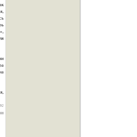
ак
я,
сь
рь
»,
ля
ни
ра
на
я,
992
дин