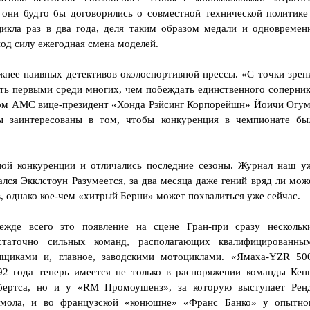
 они будто бы договорились о совместной технической политике
икла раз в два года, деля таким образом медали и одновремен
под силу ежегодная смена моделей.
нее наивных детективов околоспортивной прессы. «С точки зрен
ыть первыми среди многих, чем побеждать единственного соперник
том АМС вице-президент «Хонда Рэйсинг Корпорейшн» Йоичи Огум
 заинтересованы в том, чтобы конкуренция в чемпионате бы
ной конкуренции и отличались последние сезоны. Журнал наш у
ался Экклстоун Разумеется, за два месяца даже гений вряд ли мож
, однако кое-чем «хитрый Берни» может похвалиться уже сейчас.
ежде всего это появление на сцене Гран-при сразу нескольк
статочно сильных команд, располагающих квалифицированны
нщиками и, главное, заводскими мотоциклами. «Ямаха-YZR 50
92 года теперь имеется не только в распоряжении команды Кен
бертса, но и у «RM Промоушенз», за которую выступает Рен
мола, и во французской «конюшне» «Франс Банко» у опытно