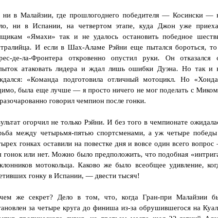
 ни в Малайзии, где прошлогоднего победителя — Косински — 
ло, ни в Испании, на четвертом этапе, куда Джон уже приеха
нщикам «Ямахи» так и не удалось остановить победное шеств
стралийца. И если в Шах-Аламе Рэйни еще пытался бороться, то
рес-де-ла-Фронтера откровенно опустил руки. Он отказался 
пыток атаковать лидера и ждал лишь ошибки Дуэна. Но так и 
ждался: «Команда подготовила отличный мотоцикл. Но «Хонда
димо, была еще лучше — я просто ничего не мог поделать с Миком
разочарованно говорил чемпион после гонки.
зультат огорчил не только Рэйни. И без того в чемпионате ожидала
рьба между четырьмя-пятью спортсменами, а уж четыре победы
тырех гонках оставили на повестке дня и вовсе один всего вопрос
я гонок или нет. Можно было предположить, что подобная «интриг
лонников мотокольца. Каково же было всеобщее удивление, ког
сетивших гонку в Испании, — двести тысяч!
чем же секрет? Дело в том, что, когда Гран-при Малайзии б
тановлен за четыре круга до финиша из-за обрушившегося на Куал