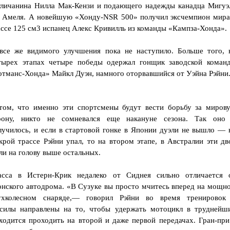
гличанина Нилла Мак-Кензи и подающего надежды канадца Мигуэ
 Амеля. А новейшую «Хонду-NSR 500» получил эксчемпион мира
ассе 125 см3 испанец Алекс Кривилль из команды «Кампза-Хонда».
все же видимого улучшения пока не наступило. Больше того, 
тырех этапах четыре победы одержал гонщик заводской коман
отманс-Хонда» Майкл Дуэн, намного оторвавшийся от Уэйна Рэйни
том, что именно эти спортсмены будут вести борьбу за миров
рону, никто не сомневался еще накануне сезона. Так оно
лучилось, и если в стартовой гонке в Японии дуэли не вышло — 
крой трассе Рэйни упал, то на втором этапе, в Австралии эти дв
ли на голову выше остальных.
асса в Истерн-Крик недалеко от Сиднея сильно отличается 
онского автодрома. «В Сузуке вы просто мчитесь вперед на мощн
ухколесном снаряде,— говорил Рэйни во время тренировок
силы направлены на то, чтобы удержать мотоцикл в труднейш
ходится проходить на второй и даже первой передачах. Гран-при