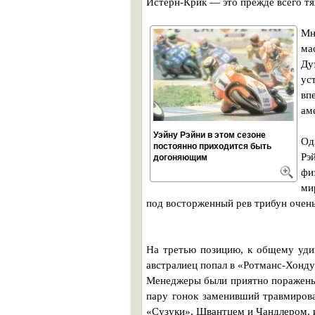
Истерн-Крик — это прежде всего тя
Мн
ма
Ду
ус
вп
ам
Уэйну Рэйни в этом сезоне
Од
постоянно приходится быть
Рэ
догоняющим
фи
ми
под восторженный рев трибун очень
На третью позицию, к общему уди
австралиец попал в «Ротманс-Хонду
Менеджеры были приятно поражены, 
пару гонок заменивший травмирова
«Сузуки», Швантцем и Чандлером, и