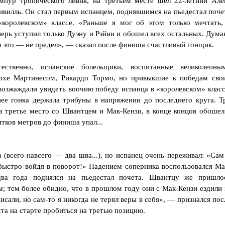
мпур тропического ливня, на третьем месте шел 22-летний Але
ивилль. Он стал первым испанцем, поднявшимся на пьедестал поче
«королевском» классе. «Раньше я мог об этом только мечтать,
перь уступил только Дуэну и Рэйни и обошел всех остальных. Дума
о это — не предел», — сказал после финиша счастливый гонщик.
тественно, испанские болельщики, воспитанные великолепны
хе Мартинесом, Рикардо Тормо, но привыкшие к победам сво
возжаждали увидеть воочию победу испанца в «королевском» класс
ее гонка держала трибуны в напряжении до последнего круга. Т
за третье место со Швантцем и Мак-Кензи, в конце концов обошел
сятков метров до финиша упал...
 (всего-навсего — два шва...), но испанец очень переживал: «Сам
 быстро войдя в поворот!» Падением соперника воспользовался Ма
два года поднялся на пьедестал почета. Швантцу же пришло
; тем более обидно, что в прошлом году они с Мак-Кензи ездили 
сали, но сам-то я никогда не терял веры в себя», — признался пос
та на старте пробиться на третью позицию.