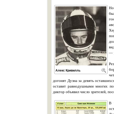
Но
бы
го
ав
Хе
по
до
ви
— 
Ре
бо
Алекс Кривилль
че
догонят Дуэна за девять оставшихс
оставит равнодушными многих пок
диктор объявил число зрителей, по
В 
ос