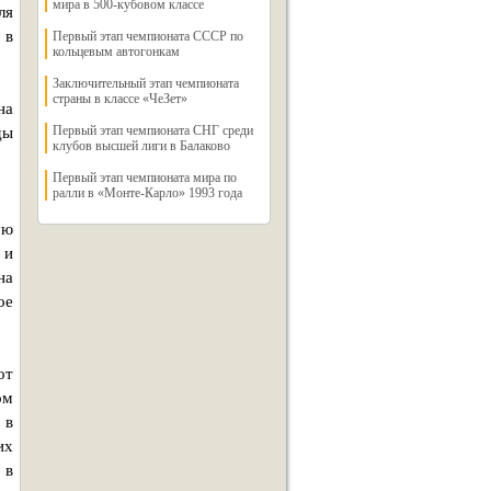
мира в 500-кубовом классе
ля
 в
Первый этап чемпионата СССР по
кольцевым автогонкам
Заключительный этап чемпионата
страны в классе «ЧеЗет»
на
Первый этап чемпионата СНГ среди
ды
клубов высшей лиги в Балаково
.
Первый этап чемпионата мира по
ралли в «Монте-Карло» 1993 года
ую
 и
на
ое
от
ом
 в
их
 в