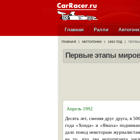
Главная
Ралли
Автогонк
ГЛАВНАЯ
МОТОГОНКИ
1992 ГОД
ПЕРВЫ
Первые этапы мирово
Апрель 1992
Десять лет, сменяя друг друга, в 
года «Хонда» и «Ямаха» поднимают
дало повод некоторым журналистам
на то, что два мотогиганта зак