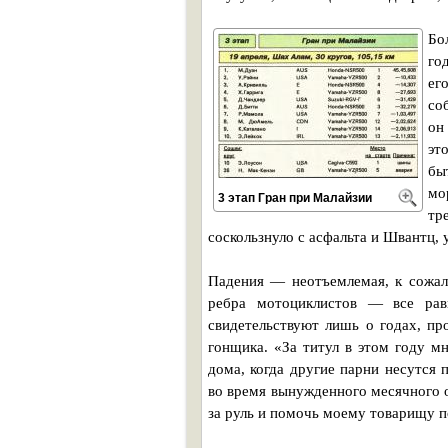
Бо
го
ег
со
он
эт
бы
мо
3 этап Гран при Малайзии
тр
соскользнуло с асфальта и Швантц, 
Падения — неотъемлемая, к сожал
ребра мотоциклистов — все рав
свидетельствуют лишь о годах, пр
гонщика. «За титул в этом году м
дома, когда другие парни несутся
во время вынужденного месячного о
за руль и помочь моему товарищу п