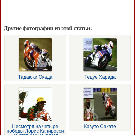
Другие фотографии из этой статьи:
Тадаюки Окада
Тецуе Харада
Несмотря на четыре
Казуто Сакате
победы Лорис Капиросси