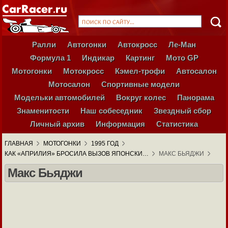
Ралли
Автогонки
Автокросс
Ле-Ман
Формула 1
Индикар
Картинг
Мото GP
Мотогонки
Мотокросс
Кэмел-трофи
Автосалон
Мотосалон
Спортивные модели
Модельки автомобилей
Вокруг колес
Панорама
Знаменитости
Наш собеседник
Звездный сбор
Личный архив
Информация
Статистика
ГЛАВНАЯ
МОТОГОНКИ
1995 ГОД
КАК «АПРИЛИЯ» БРОСИЛА ВЫЗОВ ЯПОНСКИ…
МАКС БЬЯДЖИ
Макс Бьяджи