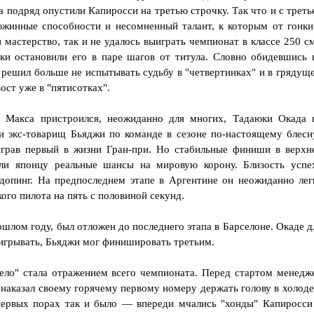
а подряд опустили Капиросси на третью строчку. Так что и с треть
южинные способности и несомненный талант, к которым от гонки
 мастерство, так и не удалось выиграть чемпионат в классе 250 см
ки остановили его в паре шагов от титула. Словно обидевшись 
 решил больше не испытывать судьбу в "четвертинках" и в грядущ
ост уже в "пятисотках".
 Макса пристроился, неожиданно для многих, Тадаюки Окада 
и экс-товарищ Бьяджи по команде в сезоне по-настоящему блесн
играв первый в жизни Гран-при. Но стабильные финиши в верхн
али японцу реальные шансы на мировую корону. Близость успе
допинг. На предпоследнем этапе в Аргентине он неожиданно лег
ого пилота на пять с половиной секунд.
ошлом году, был отложен до последнего этапа в Барселоне. Окаде д
грывать, Бьяджи мог финишировать третьим.
ело" стала отражением всего чемпионата. Перед стартом менедж
наказал своему горячему первому номеру держать голову в холоде
первых порах так и было — впереди мчались "хонды" Капиросси