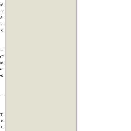
ей
 к
³.
на
ем
на
ул
ей
ха
ко
ля
ер
 и
 и