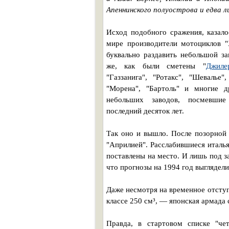
Апеннинского полуострова и едва 
Исход подобного сражения, казал
мире производители мотоциклов "
буквально раздавить небольшой за
же, как были сметены "
Джиле
"Газзанига", "Ротакс", "Шевалье",
"Морена", "Бартоль" и многие д
небольших заводов, посмевшие
последний десяток лет.
Так оно и вышло. После позорной
"Априлией". Расслабившиеся италь
поставлены на место. И лишь под з
что прогнозы на 1994 год выглядел
Даже несмотря на временное отступ
классе 250 см³, — японская армада
Правда, в стартовом списке "че