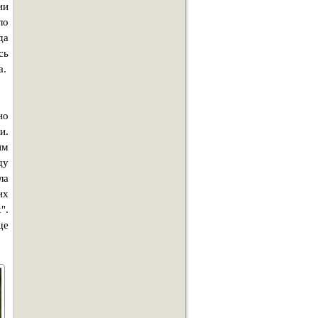
ии
ло
да
сь
а.
но
и.
им
ду
ла
их
".
ще