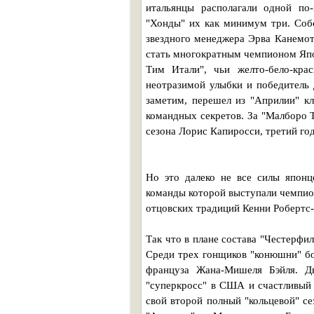
итальянцы располагали одной по
"Хонды" их как минимум три. Соб
звездного менеджера Эрва Канемот
стать многократным чемпионом Япо
Тим Итали", чьи желто-бело-кр
неотразимой улыбки и победитель 
заметим, перешел из "Априлии" кл
командных секретов. За "Малборо 
сезона Лорис Капиросси, третий го
Но это далеко не все силы японц
команды которой выступали чемпио
отцовских традиций Кенни Робертс
Так что в плане состава "Честерф
Среди трех гонщиков "конюшни" бо
француза Жана-Мишеля Бэйля. Дв
"суперкросс" в США и счастливый
свой второй полный "кольцевой" се