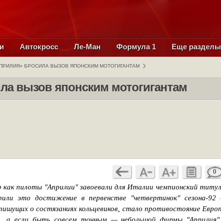
и
Автокросс
Ле-Ман
Формула 1
Еще раздел
АПРИЛИЯ» БРОСИЛА ВЫЗОВ ЯПОНСКИМ МОТОГИГАНТАМ
ила вызов японским мотогигантам
0
р как пилоты "Априлии" завоевали для Италии чемпионский титул
рили это достижение в первенстве "четвертинок" сезона-92
пишущих о состязаниях кольцевиков, стало противостояние Евро
и, а если быть совсем точным — небольшой фирмы "Априлия"