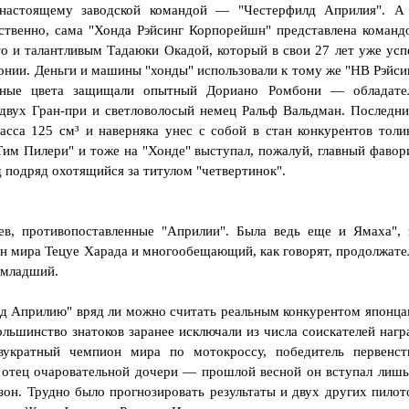
-настоящему заводской командой — "Честерфилд Априлия". А
ственно, сама "Хонда Рэйсинг Корпорейшн" представлена команд
о и талантливым Тадаюки Окадой, который в свои 27 лет уже усп
нии. Деньги и машины "хонды" использовали к тому же "НВ Рэйси
асные цвета защищали опытный Дориано Ромбони — обладате
двух Гран-при и светловолосый немец Ральф Вальдман. Последни
асса 125 см³ и наверняка унес с собой в стан конкурентов толи
Тим Пилери" и тоже на "Хонде" выступал, пожалуй, главный фавор
д подряд охотящийся за титулом "четвертинок".
ев, противопоставленные "Априлии". Была ведь еще и Ямаха", 
н мира Тецуе Харада и многообещающий, как говорят, продолжате
-младший.
илд Априлию" вряд ли можно считать реальным конкурентом японца
льшинство знатоков заранее исключали из числа соискателей нагр
укратный чемпион мира по мотокроссу, победитель первенст
 отец очаровательной дочери — прошлой весной он вступал лишь
зон. Трудно было прогнозировать результаты и двух других пилот