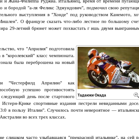
 и Жана-Филиппа Руджиа. Итальянец, время от времени пугающ
то и бородой "а-ля Феликс Эдмундович", подмочил свою репутац
тельного выступления в "Хонде" под руководством Канемото, хо
Мишлен". О французе сказать что-либо лестное по большому сче
 мира 29-летний брюнет может похвастать г ишь двумя выигранны
льство, что "Априлия" подготовила
в "королевский" класс чемпионата.
сонала была переброшена на новый
ли "Честерфилд Априлию" как
пособную успешно противостоять
Тадаюки Окада
 следующий день после стартового
м Истерн-Крике спортивные издания пестрели невиданными досе
 "3:0 в пользу Италии". Случилось почти невероятное — итальянск
встралии во всех трех классах.
не слишком часто улыбавшаяся "прекрасной итальянке", на сей р