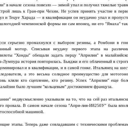
ии" в начале сезона повезло — зимой упал и получил тяжелые трав
строй лишь к Гран-при Чехии. Не успев принять участие в перв
тул и Тецуе Харада — в квалификации он неудачно упал и пропуст
рошлогодней чемпионской формы ни сам японец, ни его "Ямаха" так
сси серьезно промахнулся с выбором резины, а Ромбони в гон
ованный мотор. Списывая неудачу первого этапа на различн
 пилоты "Хонды" обещали задать перцу "Априлии" в малайзийск
а-Лумпура история повторилась. Бьяджи и его облаченный в строг
оминировал и в квалификации, и в самой гонке. Итальянец на шес
ледователя, а это весьма солидное преимущество для мотогоно
овь кляли кто сцепление, кто резину. Успех "Априлии" еще бол
Малайзии было лучшим "кольцевым" достижением француза.
ании" недвусмысленно указывали на то, что на сей раз итальянск
о провала. В самом начале сезона "Апри-лия-И8250У" была впол
нтоспособной машиной.
ующие этапы. Теперь даже совладавшим с техническими проблема