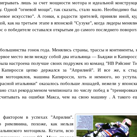
ыигрывать лишь за счет мощности мотора и идеальной конструкц
у. Одной "огневой мощи", так сказать, стало мало. Необходимо бы
евое искусство". А гонки, к радости зрителей, приняли иной, ку
й, как на третьем этапе в японской "Сузуке", когда лидеры меняли
прос о победителе оставался открытым до самого последнего поворот
 большинства гонок года. Менялись страны, трассы и континенты, 
ервое место вели между собой два итальянца — Бьяджи и Капиросс
 была настроена получше своих подружек из команд "НВ Рэйсинг Т
 Капиросси цепко держался за "Априлией". И все же, к сты
ля мотоциклов, машина Капиросси, хоть и немного, но уступа
расной итальянки" оказалось побольше лошадей, нежели у японск
но стал рекордсменом чемпионата по числу побед в "тренировках
считывать на ошибки Макса, чем на свою машину . А такого е
фактором в успехах "Априлии".
р римлянина, похоже, как нельзя
льянского мотоцикла. Кстати, всю