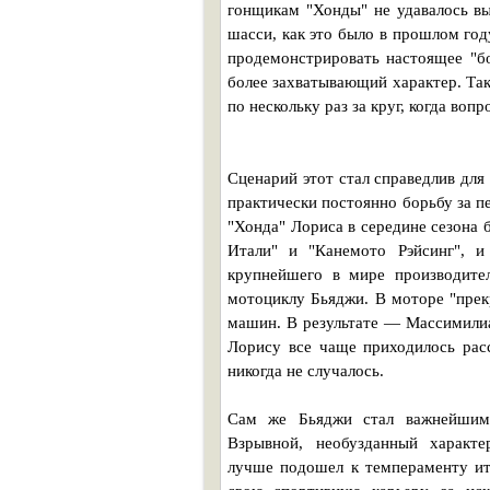
гонщикам "Хонды" не удавалось в
шасси, как это было в прошлом год
продемонстрировать настоящее "бо
более захватывающий характер. Тако
по нескольку раз за круг, когда во
Сценарий этот стал справедлив для
практически постоянно борьбу за п
"Хонда" Лориса в середине сезона
Итали" и "Канемото Рэйсинг", и
крупнейшего в мире производите
мотоциклу Бьяджи. В моторе "прек
машин. В результате — Массимилиа
Лорису все чаще приходилось рас
никогда не случалось.
Сам же Бьяджи стал важнейшим 
Взрывной, необузданный характе
лучше подошел к темпераменту ита