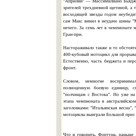
"Априлии" — Массимилиано Бьяджи
зрителей трехдневной щетиной, а 
восходящей звезды годом неубеди
сам Макс винил в неудаче шины "
нечего. За семь лет в чемпионате
Гран-при.
Настораживало также и то обстояте
400-кубовый мотоцикл для прорыва 
Естественно, часть бюджета и пер
фронт.
Словом, немногие воспринима
полноценную боевую единицу, с
"полчищам с Востока". Но уже на
этапа чемпионата в австралийско
заголовками: "Итальянская весна",
мотоциклы выиграли Большой приз А
Что и говорить, Фортуна, раньше 