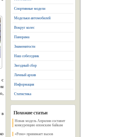
Спортивные модели
Модельки автомобилей
Вокруг колес
Панорама
Знаменитости
Наш собеседник
Звездный сбор
Личный архив
 с
Информация
ом
о,
Статистика
Похожие статьи
 в
Новая модель Априлии составит
конкуренцию японским байкам
ко
«Рено» принимает вызов