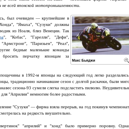
ли не всей японской мотопромышленности.
ось, был очевиден — крупнейшие в
Хонда", "Ямаха", "Сузуки" должны
водик из Ноаля, близ Венеции. Так
ра
", "Кобас", "Гарелли", "Дефи",
 "Армстронг", "Паризьен", "Реал",
ругие бедные маленькие команды
 бросить перчатку японцам за
Макс Бьяджи
 пощечины в 1992-м японцы на следующий год легко разделались
янцы, традиционно начинавшие сезон с долгой раскачки, были миг
анавес сезона-93 сумели слегка подсластить пилюлю. Неудивительн
и для "Априлии" немногим более радостными.
ление "Сузуки" — фирма взяла перерыв, на год покинув чемпионат
 смотрелась на редкость внушительно.
твертинок" "априлий" и "хонд" было примерно поровну. Одна