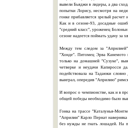
вывели Бьяджи в лидеры, а два сход
попытки Лорису, несмотря на нед
гонке прибавляется зрелый расчет и
Как и в сезоне-93, досадные ошиб
"средний класс", уроженец Болоньи
сезоне надеется поймать удачу за хв
Между тем следом за "Априлией"
"Хонде". Питомец Эрва Канемото 
только на домашней "Сузуке", вы
четверке и неудачи Капиросси д
подействовала на Тадаюки словно 
выиграл, опередив "Априлию" римск
И вопрос о чемпионстве, как и в пр
общей победы необходимо было выи
Гонка на трассе "Каталунья-Монтм
"Априлии" Карло Пернат наверняка 
без нужды не гнать лошадей. На 