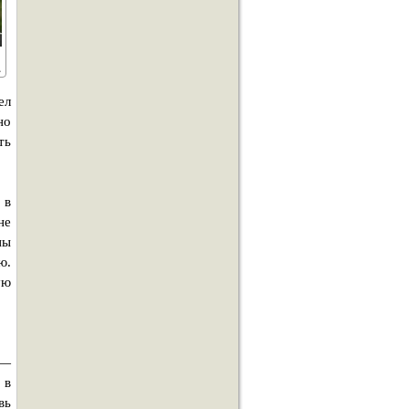
ел
но
ть
 в
не
пы
ю.
ую
 —
 в
вь