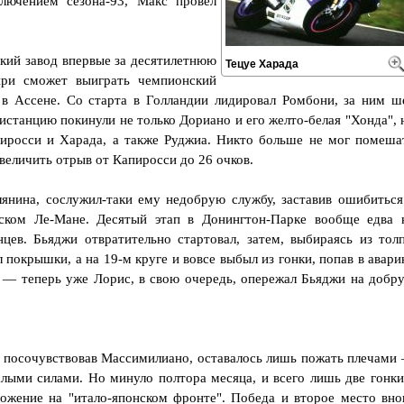
лючением сезона-93, Макс провел
ский завод впервые за десятилетнюю
Тецуе Харада
при сможет выиграть чемпионский
ь в Ассене. Со старта в Голландии лидировал Ромбони, за ним ш
дистанцию покинули не только Дориано и его желто-белая "Хонда", 
иросси и Харада, а также Руджиа. Никто больше не мог помеша
еличить отрыв от Капиросси до 26 очков.
янина, сослужил-таки ему недобрую службу, заставив ошибиться
ском Ле-Мане. Десятый этап в Донингтон-Парке вообще едва 
нцев. Бьяджи отвратительно стартовал, затем, выбираясь из тол
 покрышки, а на 19-м круге и вовсе выбыл из гонки, попав в авари
 — теперь уже Лорис, в свою очередь, опережал Бьяджи на добр
 посочувствовав Массимилиано, оставалось лишь пожать плечами
лыми силами. Но минуло полтора месяца, и всего лишь две гонки
ожение на "итало-японском фронте". Победа и второе место вно