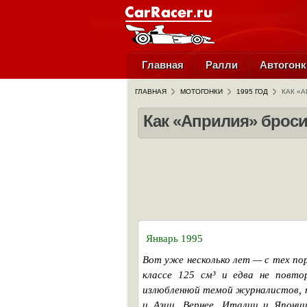
Главная
Ралли
Автогонк
ГЛАВНАЯ
МОТОГОНКИ
1995 ГОД
КАК «
Как «Априлия» брос
Январь 1995
Вот уже несколько лет — с тех по
классе 125 см³ и едва не повто
излюбленной темой журналистов, 
и Азии. Вернее, Италии и Япони