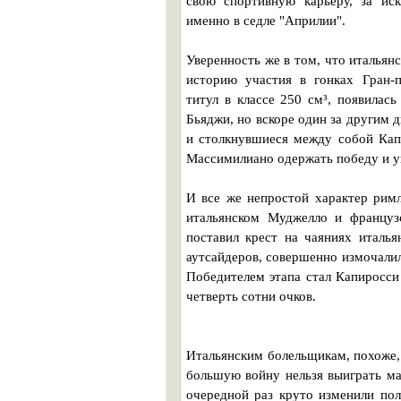
свою спортивную карьеру, за иск
именно в седле "Априлии".
Уверенность же в том, что итальян
историю участия в гонках Гран-
титул в классе 250 см³, появилас
Бьяджи, но вскоре один за другим 
и столкнувшиеся между собой Кап
Массимилиано одержать победу и ув
И все же непростой характер римл
итальянском Муджелло и француз
поставил крест на чаяниях италья
аутсайдеров, совершенно измочалил
Победителем этапа стал Капиросси
четверть сотни очков.
Итальянским болельщикам, похоже,
большую войну нельзя выиграть ма
очередной раз круто изменили пол