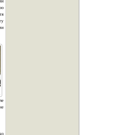
ий
ию
тя
ту
ми
ле
ие
аз