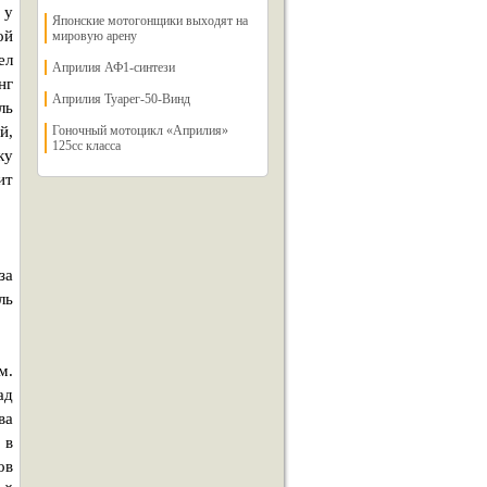
 у
Японские мотогонщики выходят на
ой
мировую арену
ел
Априлия АФ1-синтези
нг
Априлия Туарег-50-Винд
ль
й,
Гоночный мотоцикл «Априлия»
125сс класса
ку
ит
за
ль
м.
ад
ва
 в
ов