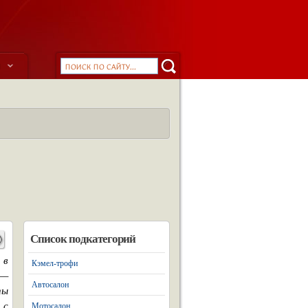
ы
Список подкатегорий
 в
Кэмел-трофи
 —
Автосалон
пы
 с
Мотосалон