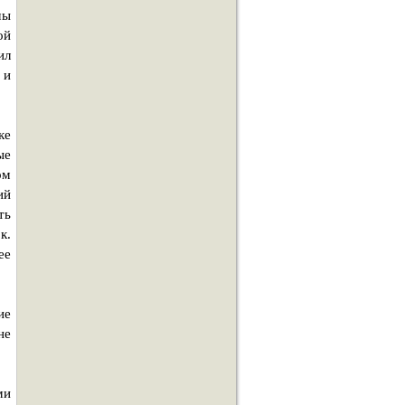
мы
ой
ил
 и
ке
ые
ом
ий
ть
к.
ее
ие
не
ми