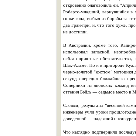
откровенно благоволила ей. "Април
Робертс-младший, вернувшийся в 
гонке года, выбыл из борьбы за ти
два Гран-при, и, что того хуже, п
не достигли.
В Австралии, кроме того, Капиро
использовал запасной, неопроб
неблагоприятные обстоятельства,
Шах-Аламе. Но и в пригороде Куал
черно-золотой "костюм" мотоцикл д
секунд опередил ближайшего прес
Соперники из японских команд вн
оттенил Бэйль — седьмое место в 
Словом, результаты "весенней камп
инженеры учли уроки прошлогоднег
доведенной — надежной и конкуре
Что наглядно подтвердили послед