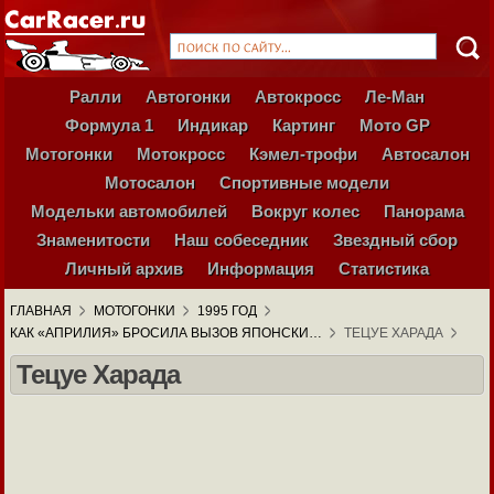
Ралли
Автогонки
Автокросс
Ле-Ман
Формула 1
Индикар
Картинг
Мото GP
Мотогонки
Мотокросс
Кэмел-трофи
Автосалон
Мотосалон
Спортивные модели
Модельки автомобилей
Вокруг колес
Панорама
Знаменитости
Наш собеседник
Звездный сбор
Личный архив
Информация
Статистика
ГЛАВНАЯ
МОТОГОНКИ
1995 ГОД
КАК «АПРИЛИЯ» БРОСИЛА ВЫЗОВ ЯПОНСКИ…
ТЕЦУЕ ХАРАДА
Тецуе Харада