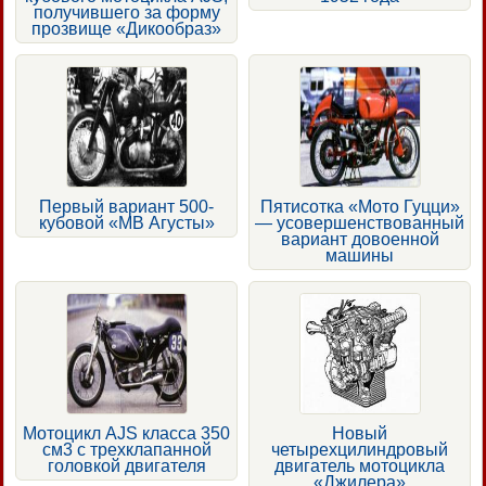
получившего за форму
прозвище «Дикообраз»
Первый вариант 500-
Пятисотка «Мото Гуцци»
кубовой «МВ Агусты»
— усовершенствованный
вариант довоенной
машины
Мотоцикл AJS класса 350
Новый
см3 с трехклапанной
четырехцилиндровый
головкой двигателя
двигатель мотоцикла
«Джилера»