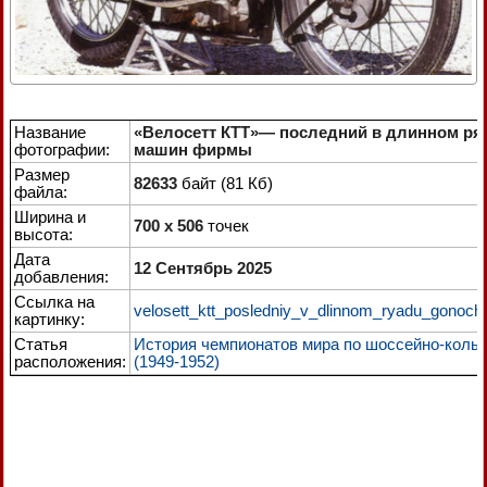
Название
«Велосетт КТТ»— последний в длинном ря
фотографии:
машин фирмы
Размер
82633
байт (81 Кб)
файла:
Ширина и
700 x 506
точек
высота:
Дата
12 Сентябрь 2025
добавления:
Ссылка на
velosett_ktt_posledniy_v_dlinnom_ryadu_gonoch
картинку:
Статья
История чемпионатов мира по шоссейно-коль
расположения:
(1949-1952)