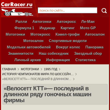
Ралли
Автогонки
Автокросс
Ле-Ман
Формула 1
Индикар
Картинг
Мото GP
Мотогонки
Мотокросс
Кэмел-трофи
Автосалон
Мотосалон
Спортивные модели
Модельки автомобилей
Вокруг колес
Панорама
Знаменитости
Наш собеседник
Звездный сбор
Личный архив
Информация
Статистика
ГЛАВНАЯ
МОТОГОНКИ
1995 ГОД
ИСТОРИЯ ЧЕМПИОНАТОВ МИРА ПО ШОССЕЙН…
«ВЕЛОСЕТТ КТТ»— ПОСЛЕДНИЙ В ДЛИННОМ…
«Велосетт КТТ»— последний в
длинном ряду гоночных машин
фирмы