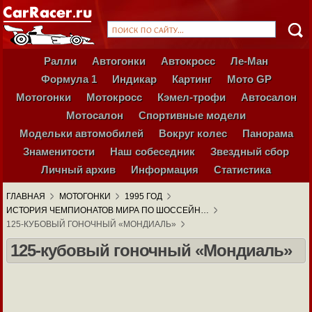
Ралли
Автогонки
Автокросс
Ле-Ман
Формула 1
Индикар
Картинг
Мото GP
Мотогонки
Мотокросс
Кэмел-трофи
Автосалон
Мотосалон
Спортивные модели
Модельки автомобилей
Вокруг колес
Панорама
Знаменитости
Наш собеседник
Звездный сбор
Личный архив
Информация
Статистика
ГЛАВНАЯ
МОТОГОНКИ
1995 ГОД
ИСТОРИЯ ЧЕМПИОНАТОВ МИРА ПО ШОССЕЙН…
125-КУБОВЫЙ ГОНОЧНЫЙ «МОНДИАЛЬ»
125-кубовый гоночный «Мондиаль»