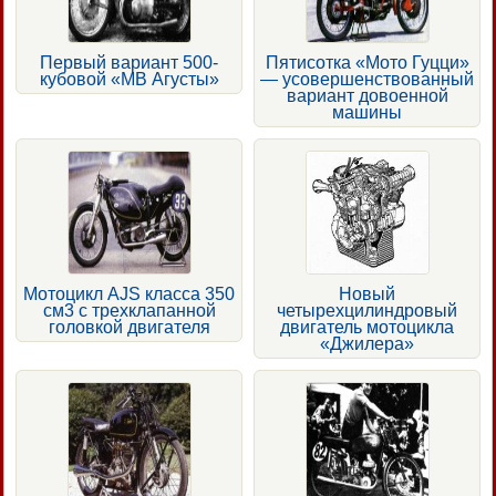
Первый вариант 500-
Пятисотка «Мото Гуцци»
кубовой «МВ Агусты»
— усовершенствованный
вариант довоенной
машины
Мотоцикл AJS класса 350
Новый
см3 с трехклапанной
четырехцилиндровый
головкой двигателя
двигатель мотоцикла
«Джилера»