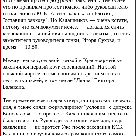
этот самый протест до уровня заявления. Тем более
что по правилам протест подают либо руководителю
гонки, либо в КСК. А этот, как сказал Блохин,
"оставили завхозу". Но Калашников — очень кстати,
потому что сам документ исчез, — догадался снять
ксерокопию. На ней видны подпись "завхоза", то есть
заместителя руководителя гонки, Игоря Сухова, и
время — 13.50.
Между тем карусельной гонкой в Красноармейске
закончился первый круг соревнований. На этой
сложной дороге со смешанным покрытием сошло
десять экипажей, в том числе "Лянча" Виктора
Балакана.
Тем временем комиссары утвердили протокол первого
дня, а также сняли формулировку "условно" с допуска
Коновалова — о протесте Калашникова им ничего не
было известно. Руководители гонки молчали, ведь
заявление — не протест Уже после заседания КСК
Калашников вручил комиссарам копию того самого