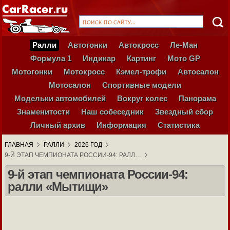
Ралли
Автогонки
Автокросс
Ле-Ман
Формула 1
Индикар
Картинг
Мото GP
Мотогонки
Мотокросс
Кэмел-трофи
Автосалон
Мотосалон
Спортивные модели
Модельки автомобилей
Вокруг колес
Панорама
Знаменитости
Наш собеседник
Звездный сбор
Личный архив
Информация
Статистика
ГЛАВНАЯ
РАЛЛИ
2026 ГОД
9-Й ЭТАП ЧЕМПИОНАТА РОССИИ-94: РАЛЛ…
9-й этап чемпионата России-94:
ралли «Мытищи»