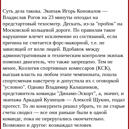
Суть дела такова. Экипаж Игорь Коновалов —
Владислав Рогов на 23 минуты опоздал на
предстартовый техосмотр. Дескать, из-за "пробок" на
Московской кольцевой дороге. По правилам такое
нарушение влечет исключение из состязаний, если
причина не считается форс-мажорной, т.е. не
зависящей от воли людей. Вдобавок между
административным и техническим контролем экипаж
поменял двигатель, что также запрещено. Тем не
менее, Коллегия спортивных комиссаров (КСК),
высшая власть на любом этапе чемпионата, пошла
спортсменам навстречу и допустила их с оговоркой
"условно". Однако Владимир Калашников,
представитель команды "Динамо-Эскорт", а, значит, и
экипажа Аркадий Кузнецов — Алексей Щукин, подал
протест. То ли конкурента решил убрать, то ли старые
счеты сводил — все они раньше были в одной
команде, пока не переругались окончательно.
Возможно и другое: возжаждал человек