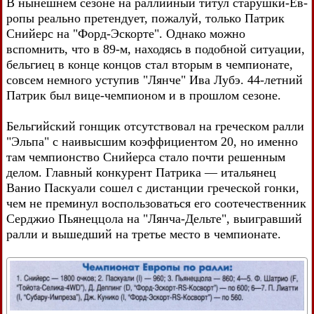
В нынешнем сезоне на раллийный титул старушки-Ев-
ропы реально претендует, пожалуй, только Патрик
Снийерс на "Форд-Эскорте". Однако можно
вспомнить, что в 89-м, находясь в подобной ситуации,
бельгиец в конце концов стал вторым в чемпионате,
совсем немного уступив "Лянче" Ива Лубэ. 44-летний
Патрик был вице-чемпионом и в прошлом сезоне.
Бельгийский гонщик отсутствовал на греческом ралли
"Эльпа" с наивысшим коэффициентом 20, но именно
там чемпионство Снийерса стало почти решенным
делом. Главный конкурент Патрика — итальянец
Ванио Паскуали сошел с дистанции греческой гонки,
чем не преминул воспользоваться его соотечественник
Серджио Пьянеццола на "Лянча-Дельте", выигравший
ралли и вышедший на третье место в чемпионате.