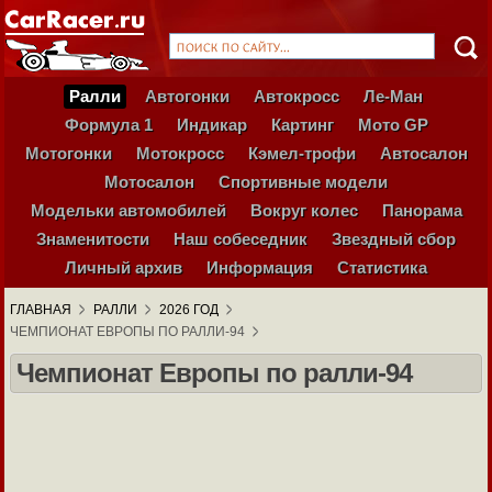
Ралли
Автогонки
Автокросс
Ле-Ман
Формула 1
Индикар
Картинг
Мото GP
Мотогонки
Мотокросс
Кэмел-трофи
Автосалон
Мотосалон
Спортивные модели
Модельки автомобилей
Вокруг колес
Панорама
Знаменитости
Наш собеседник
Звездный сбор
Личный архив
Информация
Статистика
ГЛАВНАЯ
РАЛЛИ
2026 ГОД
ЧЕМПИОНАТ ЕВРОПЫ ПО РАЛЛИ-94
Чемпионат Европы по ралли-94