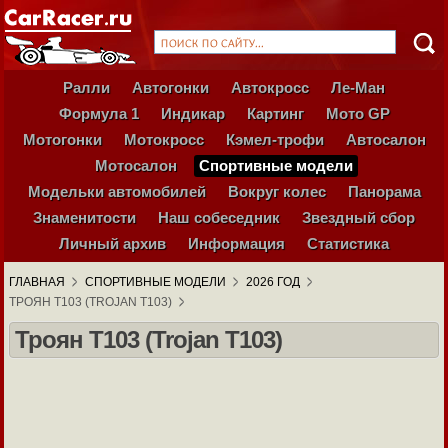
Ралли
Автогонки
Автокросс
Ле-Ман
Формула 1
Индикар
Картинг
Мото GP
Мотогонки
Мотокросс
Кэмел-трофи
Автосалон
Мотосалон
Спортивные модели
Модельки автомобилей
Вокруг колес
Панорама
Знаменитости
Наш собеседник
Звездный сбор
Личный архив
Информация
Статистика
ГЛАВНАЯ
СПОРТИВНЫЕ МОДЕЛИ
2026 ГОД
ТРОЯН T103 (TROJAN T103)
Троян T103 (Trojan T103)