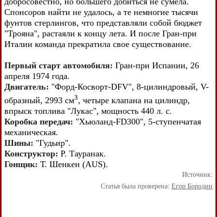
добросовестно, но большего добиться не сумела.
Спонсоров найти не удалось, а те немногие тысячи
фунтов стерлингов, что представляли собой бюджет
"Трояна", растаяли к концу лета. И после Гран-при
Италии команда прекратила свое существование.
Первый старт автомобиля:
Гран-при Испании, 26
апреля 1974 года.
Двигатель:
"Форд-Косворт-DFV", 8-цилиндровый, V-
З
образный, 2993 см
, четыре клапана на цилиндр,
впрыск топлива "Лукас", мощность 440 л. с.
Коробка передач:
"Хьюланд-FD300", 5-ступенчатая
механическая.
Шины:
"Гудьир".
Конструктор:
Р. Тауранак.
Гонщик:
Т. Шенкен (AUS).
Источник:
Статья была проверена:
Егор Бородин