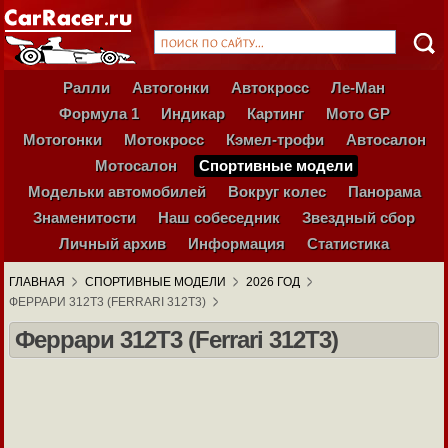
Ралли
Автогонки
Автокросс
Ле-Ман
Формула 1
Индикар
Картинг
Мото GP
Мотогонки
Мотокросс
Кэмел-трофи
Автосалон
Мотосалон
Спортивные модели
Модельки автомобилей
Вокруг колес
Панорама
Знаменитости
Наш собеседник
Звездный сбор
Личный архив
Информация
Статистика
ГЛАВНАЯ
СПОРТИВНЫЕ МОДЕЛИ
2026 ГОД
ФЕРРАРИ 312T3 (FERRARI 312T3)
Феррари 312T3 (Ferrari 312T3)