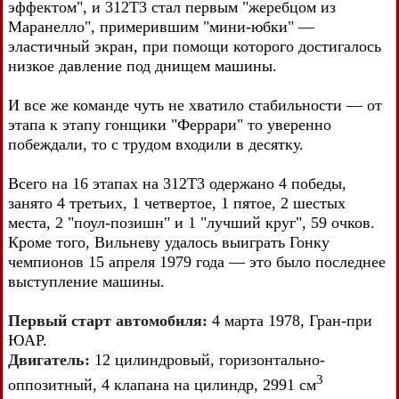
эффектом", и 312T3 стал первым "жеребцом из
Маранелло", примерившим "мини-юбки" —
эластичный экран, при помощи которого достигалось
низкое давление под днищем машины.
И все же команде чуть не хватило стабильности — от
этапа к этапу гонщики "Феррари" то уверенно
побеждали, то с трудом входили в десятку.
Всего на 16 этапах на 312T3 одержано 4 победы,
занято 4 третьих, 1 четвертое, 1 пятое, 2 шестых
места, 2 "поул-позишн" и 1 "лучший круг", 59 очков.
Кроме того, Вильневу удалось выиграть Гонку
чемпионов 15 апреля 1979 года — это было последнее
выступление машины.
Первый старт автомобиля:
4 марта 1978, Гран-при
ЮАР.
Двигатель:
12 цилиндровый, горизонтально-
3
оппозитный, 4 клапана на цилиндр, 2991 см