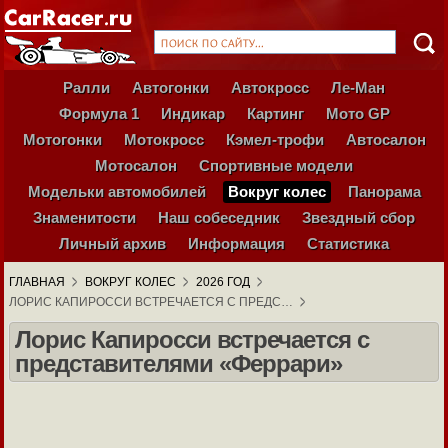
Ралли
Автогонки
Автокросс
Ле-Ман
Формула 1
Индикар
Картинг
Мото GP
Мотогонки
Мотокросс
Кэмел-трофи
Автосалон
Мотосалон
Спортивные модели
Модельки автомобилей
Вокруг колес
Панорама
Знаменитости
Наш собеседник
Звездный сбор
Личный архив
Информация
Статистика
ГЛАВНАЯ
ВОКРУГ КОЛЕС
2026 ГОД
ЛОРИС КАПИРОССИ ВСТРЕЧАЕТСЯ С ПРЕДС…
Лорис Капиросси встречается с
представителями «Феррари»