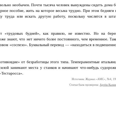
овольно необычен. Почти тысяча человек вынуждены сидеть дома б
рное пособие, жить на которое весьма трудно. При этом бедняги 
у труда или искать другую работу, поскольку числятся в шта
от «трудовых будней», как правило, не известно. Но на бере
оже знают, что нет ничего более постоянного, чем временное. Так
овом «соспезо». Буквальный перевод — «находиться в подвешенн
отивоядие» от безработицы этого типа. Темпераментные итальян
силой занимают места у станков и начинают что-нибудь судорож
-Тестаросса».
Источник: Журнал «АМС», №4, 1
Статья была проверена:
Артём Кали