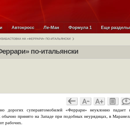
и
Автокросс
Ле-Ман
Формула 1
Еще раздел
ИЗАБАСТОВКА НА «ФЕРРАРИ» ПО-ИТАЛЬЯНСКИ
Феррари» по-итальянски
0
вно дорогих суперавтомобилей «Феррари» неуклонно падает 
 обычно принято на Западе при подобных неурядицах, в Маранел
ют рабочих.