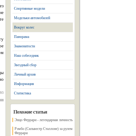
ез
Спортивные модели
не
Модельки автомобилей
те
Вокруг колес
Панорама
гу
ое
Знаменитости
ом
Наш собеседник
Звездный сбор
цы
Личный архив
но
Информация
993
Статистика
нин
Похожие статьи
Энцо Феррари - легендарная личность
Рэмбо (Сильвестр Сталлоне) за рулем
Феррари