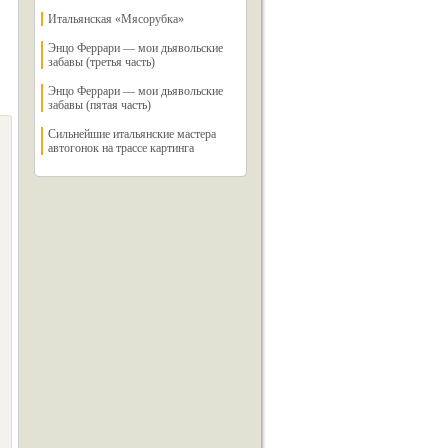
Итальянская «Мясорубка»
Энцо Феррари — мои дьявольские
забавы (третья часть)
Энцо Феррари — мои дьявольские
забавы (пятая часть)
Сильнейшие итальянские мастера
автогонок на трассе картинга