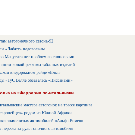
там автогоночного сезона-92
ли «Лабатт» недовольны
ро Мацусита нет проблем со спонсорами
анции всякой рекламы табачных изделий
ьском внедорожном рейде «Ельч»
ды «ТуС Валле обзавелась «Ниссанами»
овка на «Феррари» по-итальянски
тальянские мастера автогонок на трассе картинга
европейцев» родом из Южной Африки
рки знаменитых автомобилей «Альфа-Ромео»
 пересел за руль гоночного автомобиля