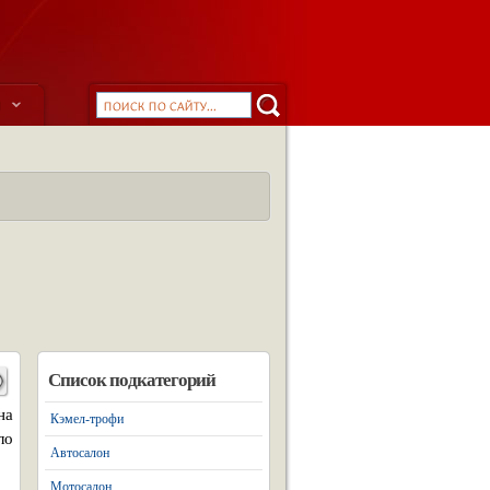
ы
Список подкатегорий
на
Кэмел-трофи
ло
Автосалон
Мотосалон