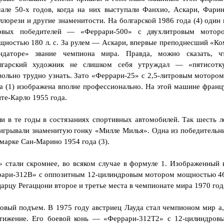
чале 50-х годов, когда на них выступали Фанхио, Аскари, Фарин
ллорези и другие знаменитости. На болгарской 1986 года (4) один 
рвых победителей — «Феррари-500» с двухлитровым мотор
щностью 180 л. с. За рулем — Аскари, впервые преподнесший «Ко
ндаторе» звание чемпиона мира. Правда, можно сказать, ч
лгарский художник не слишком себя утруждал — «пятисотк
вольно трудно узнать. Зато «Феррари-25» с 2,5-литровым мотором
да (1) изображена вполне профессионально. На этой машине франц
те-Карло 1955 года.
 в те годы в состязаниях спортивных автомобилей. Так шесть л
выигрывали знаменитую гонку «Милле Милья». Одна из победительн
 марке Сан-Марино 1954 года (3).
 стали скромнее, во всяком случае в формуле 1. Изображенный 
еррари-312В» с оппозитным 12-цилиндровым мотором мощностью 4
царцу Регаццони второе и третье места в чемпионате мира 1970 год
новый подъем. В 1975 году австриец Лауда стал чемпионом мир а,
стижение. Его боевой конь — «Феррари-312Т2» с 12-цилиндров