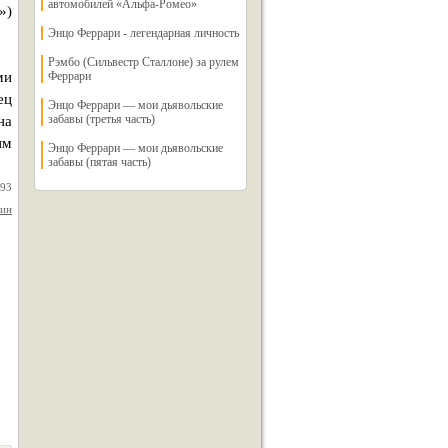
автомобилей «Альфа-Ромео»
»)
Энцо Феррари - легендарная личность
Рэмбо (Сильвестр Сталлоне) за рулем
ми
Феррари
ец
Энцо Феррари — мои дьявольские
забавы (третья часть)
на
им
Энцо Феррари — мои дьявольские
забавы (пятая часть)
993
нин