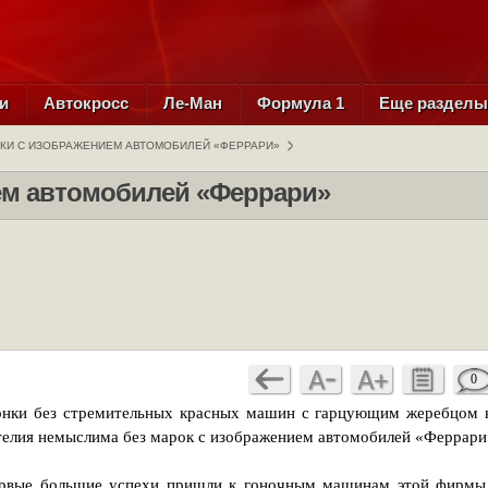
и
Автокросс
Ле-Ман
Формула 1
Еще раздел
КИ С ИЗОБРАЖЕНИЕМ АВТОМОБИЛЕЙ «ФЕРРАРИ»
ем автомобилей «Феррари»
0
огонки без стремительных красных машин с гарцующим жеребцом 
ателия немыслима без марок с изображением автомобилей «Феррари
рвые большие успехи пришли к гоночным машинам этой фирмы