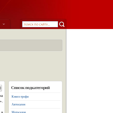
ы
Список подкатегорий
на
Кэмел-трофи
».
Автосалон
 в
Мотосалон