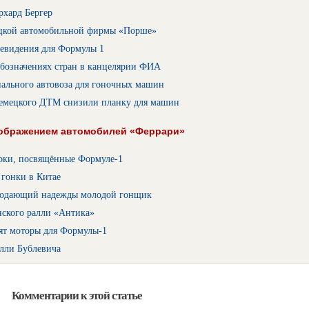
рхард Бергер
цкой автомобильной фирмы «Порше»
левидения для Формулы 1
обозначениях стран в канцелярии ФИА
иального автовоза для гоночных машин
емецкого ДТМ снизили планку для машин
зображением автомобилей «Феррари»
рки, посвящённые Формуле-1
 гонки в Китае
подающий надежды молодой гонщик
нского ралли «Антика»
ят моторы для Формулы-1
алли Бублевича
Комментарии к этой статье