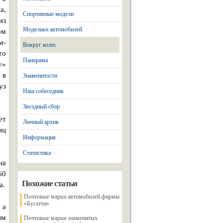
а,
Спортивные модели
из
Модельки автомобилей
ом
м-
Вокруг колес
то
Панорама
у»
 в
Знаменитости
уз
Наш собеседник
Звездный сбор
ет
Личный архив
иц
Информация
Статистика
на
60
Похожие статьи
а.
Почтовые марки автомобилей фирмы
«Бугатти»
 а
ым
Почтовые марки знаменитых