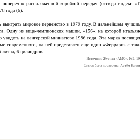
и поперечно расположенной коробкой передач (отсюда индекс «Т
8 года (6).
ь выиграть мировое первенство в 1979 году. В дальнейшем лучши
а. Одну из вице-чемпионских машин, «156», на которой итальян
о увидеть на венгерской миниатюре 1986 года. Эта марка посвяще
оме современного, на ней представлен еще один «Феррари» с так
5 литра, 6 цилиндров.
Источник: Журнал «АМС», №5, 1
Статья была проверена:
Артём Кали