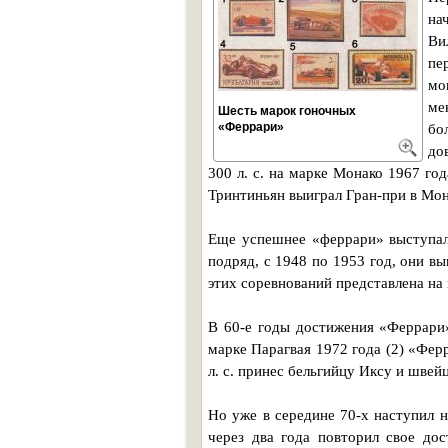
на
Ви
пе
мо
ме
Шесть марок гоночных
«Феррари»
бо
до
300 л. с. на марке Монако 1967 го
Тринтиньян выиграл Гран-при в Мон
Еще успешнее «феррари» выступали
подряд, с 1948 по 1953 год, они 
этих соревнований представлена на
В 60-е годы достижения «Феррари»
марке Парагвая 1972 года (2) «Ф
л. с. принес бельгийцу Иксу и швей
Но уже в середине 70-х наступил 
через два года повторил свое до