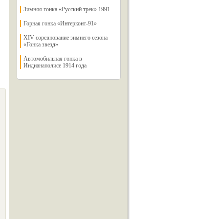
Зимняя гонка «Русский трек» 1991
Горная гонка «Интерконт-91»
XIV соревнование зимнего сезона
«Гонка звезд»
Автомобильная гонка в
Индианаполисе 1914 года