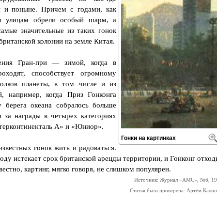
 и поныне. Причем с годами, как
им улицам обрели особый шарм, а
самые значительные из таких гонок
британской колонии на земле Китая.
ения Гран-при — зимой, когда в
оходят, способствует огромному
олков планеты, в том числе и из
, например, когда Приз Гонконга
у берега океана собралось больше
 за награды в четырех категориях
нтерконтиненталь А» и «Юниор».
Гонки на картинках
известных гонок жить и радоваться.
 году истекает срок британской арецды территории, и Гонконг отход
вестно, картинг, мягко говоря, не слишком популярен.
Источник: Журнал «АМС», №6, 1
Статья была проверена:
Артём Кали