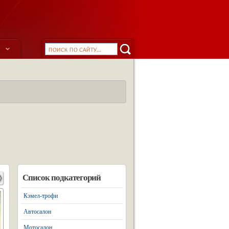
ы
Список подкатегорий
Кэмел-трофи
Автосалон
Мотосалон