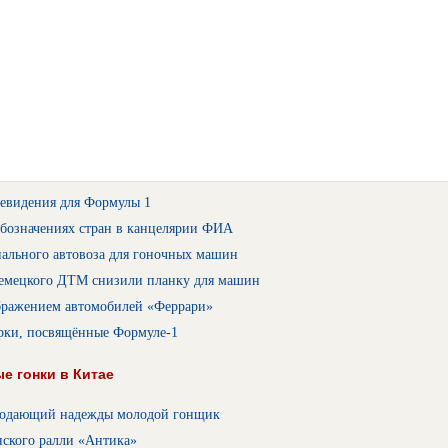
левидения для Формулы 1
обозначениях стран в канцелярии ФИА
иального автовоза для гоночных машин
емецкого ДТМ снизили планку для машин
бражением автомобилей «Феррари»
рки, посвящённые Формуле-1
е гонки в Китае
подающий надежды молодой гонщик
нского ралли «Антика»