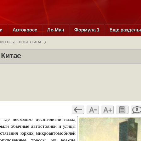
и
Автокросс
Ле-Ман
Формула 1
Еще раздел
ТИНГОВЫЕ ГОНКИ В КИТАЕ
 Китае
0
 где несколько десятилетий назад
 были обычные автостоянки и улицы
стязания юрких микроавтомобилей
орудованные трассы, но кое-где