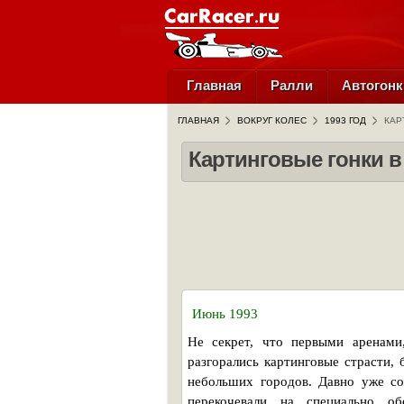
Главная
Ралли
Автогонк
ГЛАВНАЯ
ВОКРУГ КОЛЕС
1993 ГОД
КАР
Картинговые гонки в
Июнь 1993
Не секрет, что первыми аренами,
разгорались картинговые страсти,
небольших городов. Давно уже со
перекочевали на специально об