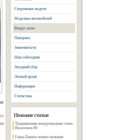
Спортивные модели
Модельки автомобилей
Вокруг колес
Панорама
Знаменитости
Наш собеседник
Звездный сбор
Личный архив
Информация
Статистика
ит
Похожие статьи
993
нин
Традиционная международная гонка
Вазалемма-90
Гонка Память меняет название