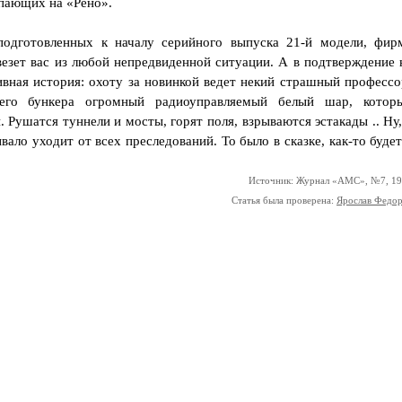
упающих на «Рено».
подготовленных к началу серийного выпуска 21-й модели, фир
езет вас из любой непредвиденной ситуации. А в подтверждение 
ивная история: охоту за новинкой ведет некий страшный профессо
его бункера огромный радиоуправляемый белый шар, котор
. Рушатся туннели и мосты, горят поля, взрываются эстакады .. Ну,
вало уходит от всех преследований. То было в сказке, как-то будет
Источник: Журнал «АМС», №7, 1
Статья была проверена:
Ярослав Федо