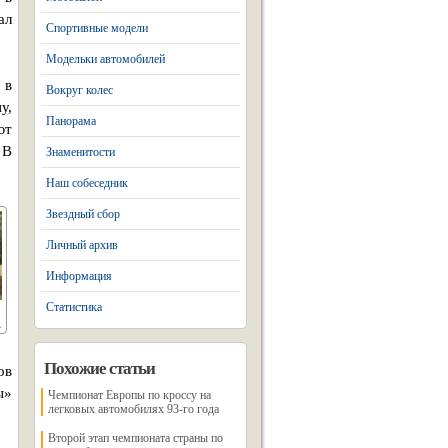
ал
Спортивные модели
Модельки автомобилей
 в
Вокруг колес
у,
Панорама
ют
 В
Знаменитости
Наш собеседник
Звездный сбор
Личный архив
Информация
Статистика
Похожие статьи
ов
ы»
Чемпионат Европы по кроссу на
легковых автомобилях 93-го года
Второй этап чемпионата страны по