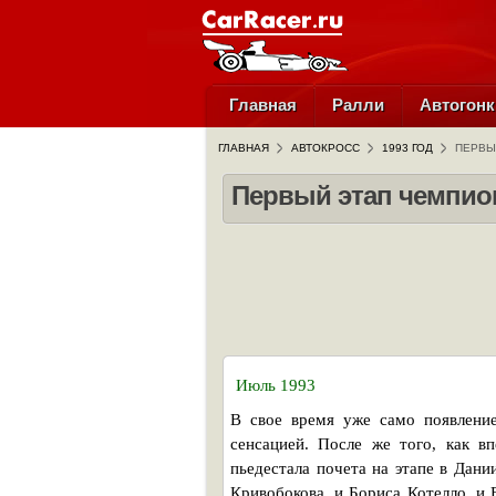
Главная
Ралли
Автогонк
ГЛАВНАЯ
АВТОКРОСС
1993 ГОД
ПЕРВЫ
Первый этап чемпио
Июль 1993
В свое время уже само появление
сенсацией. После же того, как в
пьедестала почета на этапе в Дан
Кривобокова, и Бориса Котелло, и 