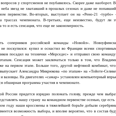
вопросов у спортсменов не поубавилось. Скорее даже наоборот. В
с неба звезд не хватавший в прошлых сезонах и даже не попавший
ном первенстве. Во-вторых, выступает он на «Рено-21 -турбо»
а трассах чемпионата. В-третьих, еще неизвестно, будут ли э
 то и есть сенсация, что еще не закономерность.
ить соперников российской команды «Новойл». Новоуфимск
не поскупился: купил и оснастил во Франции всеми спортивны
иков посадил на технички «Мерседес» и отправил свою команду
этапам. Сенсация может заключаться только в том, что Владим
же на первом этапе. Больше того, другой нефтяной комбинат, что
 выпускает Александра Микрюкова «по этапам» на «Тойоте-Селике
 и вазовцы. На двигателях «самар» установлен компьютерный впры
ся обширная программа участия в чемпионате.
ой России придется изрядно поломать голову, прежде чем выбра
едставлять нашу страну на командном первенстве осенью, где есть 
шлом году наши кроссмены в тяжелейшей борьбе добыли серебрян
меется возможность выбора, и вполне вероятно, что в состав буд