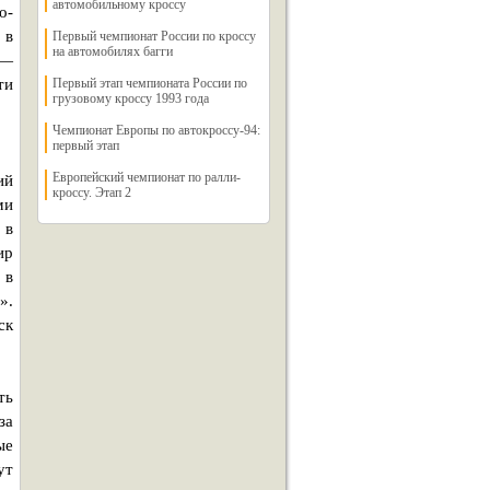
автомобильному кроссу
о-
 в
Первый чемпионат России по кроссу
на автомобилях багги
 —
ти
Первый этап чемпионата России по
грузовому кроссу 1993 года
Чемпионат Европы по автокроссу-94:
первый этап
Европейский чемпионат по ралли-
ий
кроссу. Этап 2
ми
 в
ир
 в
».
ск
ть
за
ые
ут