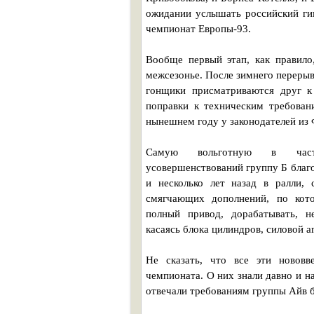
ожидании услышать российский гим
чемпионат Европы-93.
Вообще первый этап, как правило
межсезонье. После зимнего перерыв
гонщики присматриваются друг к
поправки к техническим требован
нынешнем году у законодателей из
Самую вольготную в части
усовершенствований группу Б благо
и несколько лет назад в ралли, 
смягчающих дополнений, по кото
полный привод, дорабатывать, н
касаясь блока цилиндров, силовой аг
Не сказать, что все эти нововв
чемпионата. О них знали давно и н
отвечали требованиям группы Айв б