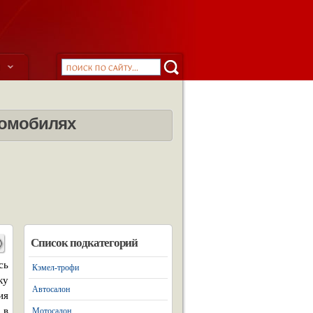
ы
томобилях
Список подкатегорий
сь
Кэмел-трофи
ку
Автосалон
ия
 в
Мотосалон