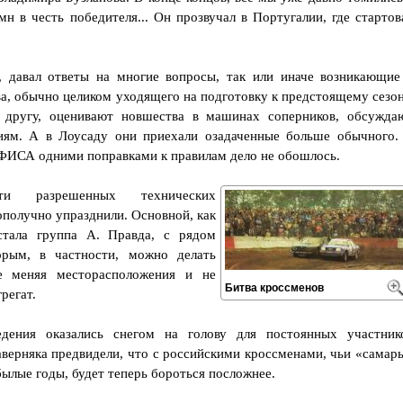
н в честь победителя... Он прозвучал в Португалии, где стартов
, давал ответы на многие вопросы, так или иначе возникающие
а, обычно целиком уходящего на подготовку к предстоящему сезон
 другу, оценивают новшества в машинах соперников, обсужда
иям. А в Лоусаду они приехали озадаченные больше обычного.
 ФИСА одними поправками к правилам дело не обошлось.
 разрешенных технических
получно упразднили. Основной, как
стала группа А. Правда, с рядом
рым, в частности, можно делать
е меняя месторасположения и не
Битва кроссменов
регат.
едения оказались снегом на голову для постоянных участник
аверняка предвидели, что с российскими кроссменами, чьи «самар
ылые годы, будет теперь бороться посложнее.