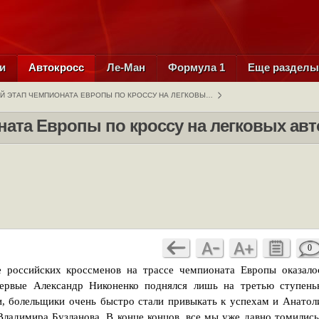
и
Автокросс
Ле-Ман
Формула 1
Еще раздел
Й ЭТАП ЧЕМПИОНАТА ЕВРОПЫ ПО КРОССУ НА ЛЕГКОВЫ…
ната Европы по кроссу на легковых ав
0
 российских кроссменов на трассе чемпионата Европы оказало
первые Александр Никоненко поднялся лишь на третью ступень
ии, болельщики очень быстро стали привыкать к успехам и Анатол
Владимира Бузланова. В конце концов, все мы уже давно томились