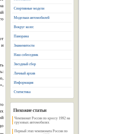
на
Спортивные модели
ый
Модельки автомобилей
го
Вокруг колес
Панорама
от
 и
Знаменитости
Наш собеседник
Звездный сбор
ть
ь:
Личный архив
о,
Информация
»,
Статистика
то
Похожие статьи
ых
ой
Чемпионат России по кроссу 1992 на
грузовых автомобилях
до
Первый этап чемпионата России по
ям