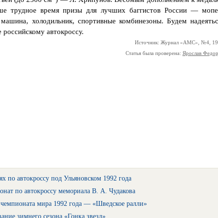
аше трудное время призы для лучших баггистов России — мопе
 машина, холодильник, спортивные комбинезоны. Будем надеятьс
е российскому автокроссу.
Источник: Журнал «АМС», №4, 1
Статья была проверена:
Ярослав Федо
х по автокроссу под Ульяновском 1992 года
нат по автокроссу мемориала В. А. Чудакова
 чемпионата мира 1992 года — «Шведское ралли»
ание зимнего сезона «Гонка звезд»