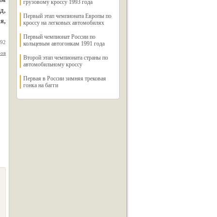
грузовому кроссу 1993 года
д,
Первый этап чемпионата Европы по
я,
кроссу на легковых автомобилях
Первый чемпионат России по
992
кольцевым автогонкам 1991 года
ров
Второй этап чемпионата страны по
автомобильному кроссу
Первая в России зимняя трековая
гонка на багги