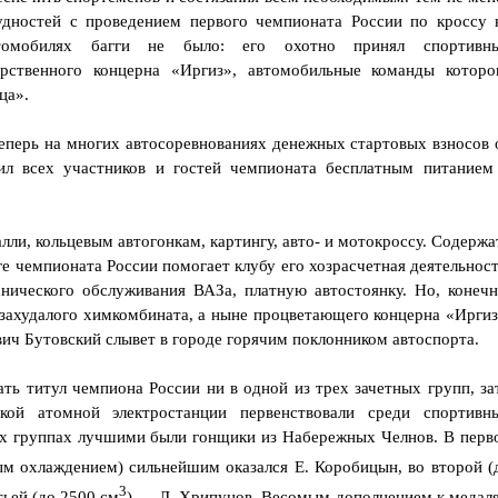
удностей с проведением первого чемпионата России по кроссу 
томобилях багги не было: его охотно принял спортивн
арственного концерна «Иргиз», автомобильные команды которо
ца».
теперь на многих автосоревнованиях денежных стартовых взносов 
чил всех участников и гостей чемпионата бесплатным питанием
лли, кольцевым автогонкам, картингу, авто- и мотокроссу. Содержа
ге чемпионата России помогает клубу его хозрасчетная деятельност
нического обслуживания ВАЗа, платную автостоянку. Но, конечн
захудалого химкомбината, а ныне процветающего концерна «Иргиз
ич Бутовский слывет в городе горячим поклонником автоспорта.
ать титул чемпиона России ни в одной из трех зачетных групп, за
ской атомной электростанции первенствовали среди спортивн
ех группах лучшими были гонщики из Набережных Челнов. В перв
м охлаждением) сильнейшим оказался Е. Коробицын, во второй (
3
тьей (до 2500 см
) — Л. Хрипунов. Весомым дополнением к медал