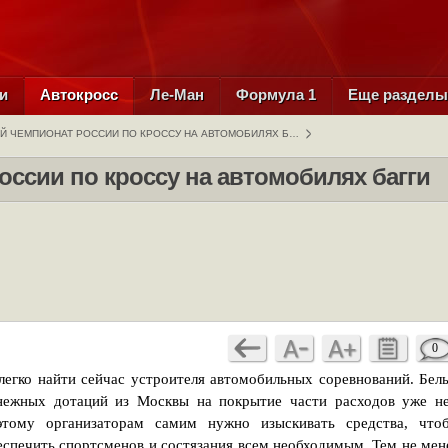
и
Автокросс
Ле-Ман
Формула 1
Еще раздел
Й ЧЕМПИОНАТ РОССИИ ПО КРОССУ НА АВТОМОБИЛЯХ Б…
ссии по кроссу на автомобилях багги
0
легко найти сейчас устроителя автомобильных соревнований. Бел
нежных дотаций из Москвы на покрытие части расходов уже не
этому организаторам самим нужно изыскивать средства, что
еспечить спортсменов и состязания всем необходимым. Тем не мен