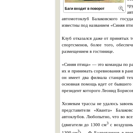
тр
Баги входит в поворот
ав
автомотоклуб Балаковского госуд
известны под названием «Синяя пти
Клуб отказался даже от принятых 
спортсменов, более того, обеспе
размещением в гостинице.
«Синяя птица» — это команды по ра
их и принимать соревнования в ран
он имеет два филиала станций тех
основная помощь идет от бывшего 
президент которого Леонид Борисов
Хозяевам трассы не удалось завоев
представители «Кванта» Балаков
автоклубов. Любопытно, что во вс
3
(двигатели до 1300 см
с воздушны
3
1300 см
) — Ф. Бадретдинов, в тре