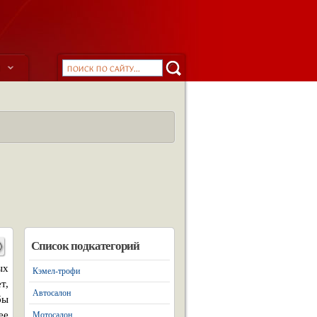
ы
Список подкатегорий
ых
Кэмел-трофи
т,
Автосалон
бы
ее
Мотосалон