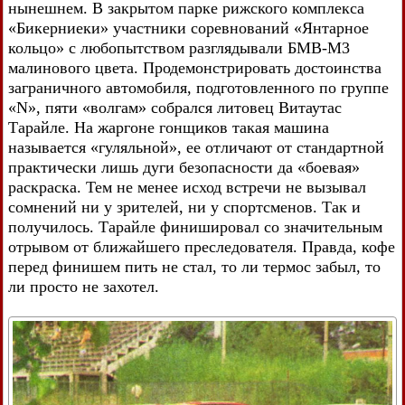
нынешнем. В закрытом парке рижского комплекса
«Бикерниеки» участники соревнований «Янтарное
кольцо» с любопытством разглядывали БМВ-М3
малинового цвета. Продемонстрировать достоинства
заграничного автомобиля, подготовленного по группе
«N», пяти «волгам» собрался литовец Витаутас
Тарайле. На жаргоне гонщиков такая машина
называется «гуляльной», ее отличают от стандартной
практически лишь дуги безопасности да «боевая»
раскраска. Тем не менее исход встречи не вызывал
сомнений ни у зрителей, ни у спортсменов. Так и
получилось. Тарайле финишировал со значительным
отрывом от ближайшего преследователя. Правда, кофе
перед финишем пить не стал, то ли термос забыл, то
ли просто не захотел.