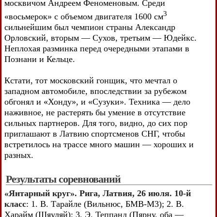
москвичом Андреем Феноменовым. Среди
3
«восьмерок» с объемом двигателя 1600 см
сильнейшим был чемпион страны Александр
Орловский, вторым — Сухов, третьим — Юдейкс.
Неплохая разминка перед очередными этапами в
Познани и Кельце.
Кстати, тот московский гонщик, что мечтал о
западном автомобиле, впоследствии за рубежом
обгонял и «Хонду», и «Сузуки». Техника — дело
наживное, не растерять бы умение в отсутствие
сильных партнеров. Для того, видно, до сих пор
приглашают в Латвию спортсменов СНГ, чтобы
встретилось на трассе много машин — хороших и
разных.
Результаты соревнований
«Янтарный круг». Рига, Латвия, 26 июля. 10-й
класс
: 1. В. Тарайле (Вильнюс, БМВ-М3); 2. В.
Харайм (Шяуляй); 3. Э. Теппанд (Пярну, оба —