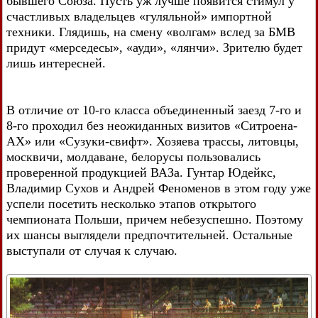
бывшего Союза. Пусть уж лучше появится стимул у
счастливых владельцев «гуляльной» импортной
техники. Глядишь, на смену «волгам» вслед за БМВ
придут «мерседесы», «ауди», «лянчи». Зрителю будет
лишь интересней.
В отличие от 10-го класса объединенный заезд 7-го и
8-го проходил без неожиданных визитов «Ситроена-
АХ» или «Сузуки-свифт». Хозяева трассы, литовцы,
москвичи, молдаване, белорусы пользовались
проверенной продукцией ВАЗа. Гунтар Юдейкс,
Владимир Сухов и Андрей Феноменов в этом году уже
успели посетить несколько этапов открытого
чемпионата Польши, причем небезуспешно. Поэтому
их шансы выглядели предпочтительней. Остальные
выступали от случая к случаю.