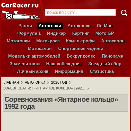
Ралли
Автогонки
Автокросс
Ле-Ман
Формула 1
Индикар
Картинг
Мото GP
Мотогонки
Мотокросс
Кэмел-трофи
Автосалон
Мотосалон
Спортивные модели
Модельки автомобилей
Вокруг колес
Панорама
Знаменитости
Наш собеседник
Звездный сбор
Личный архив
Информация
Статистика
ГЛАВНАЯ
АВТОГОНКИ
2026 ГОД
СОРЕВНОВАНИЯ «ЯНТАРНОЕ КОЛЬЦО» 1992…
Соревнования «Янтарное кольцо»
1992 года