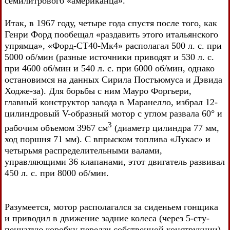
семилитрового «американца».
Итак, в 1967 году, четыре года спустя после того, как
Генри Форд пообещал «раздавить этого итальянского
упрямца», «Форд-СТ40-Мк4» располагал 500 л. с. при
5000 об/мин (разные источники приводят и 530 л. с.
при 4600 об/мин и 540 л. с. при 6000 об/мин, однако
остановимся на данных Сирила Постъюмуса и Дэвида
Ходже-за). Для борьбы с ним Мауро Форгьери,
главный конструктор завода в Маранелло, избрал 12-
цилиндровый V-образный мотор с углом развала 60° и
3
рабочим объемом 3967 см
(диаметр цилиндра 77 мм,
ход поршня 71 мм). С впрыском топлива «Лукас» и
четырьмя распределительными валами,
управляющими 36 клапанами, этот двигатель развивал
450 л. с. при 8000 об/мин.
Разумеется, мотор располагался за сиденьем гонщика
и приводил в движение задние колеса (через 5-сту-
пенчатую коробку передач собственной конструкции).