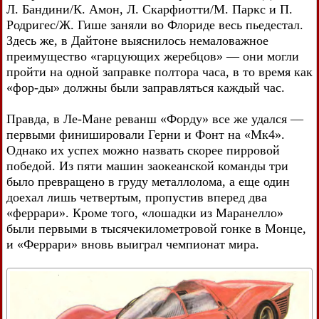
Л. Бандини/К. Амон, Л. Скарфиотти/М. Паркс и П.
Родригес/Ж. Гише заняли во Флориде весь пьедестал.
Здесь же, в Дайтоне выяснилось немаловажное
преимущество «гарцующих жеребцов» — они могли
пройти на одной заправке полтора часа, в то время как
«фор-ды» должны были заправляться каждый час.
Правда, в Ле-Мане реванш «Форду» все же удался —
первыми финишировали Герни и Фонт на «Мк4».
Однако их успех можно назвать скорее пирровой
победой. Из пяти машин заокеанской команды три
было превращено в груду металлолома, а еще один
доехал лишь четвертым, пропустив вперед два
«феррари». Кроме того, «лошадки из Маранелло»
были первыми в тысячекилометровой гонке в Монце,
и «Феррари» вновь выиграл чемпионат мира.