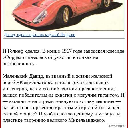
Давид, одна из ранних моделей Феррари
И Голиаф сдался. В конце 1967 года заводская команда
«Форда» отказалась от участия в гонках на
выносливость.
Маленький Давид, вызванный к жизни железной
волей «Коммендаторе» и талантом итальянских
инженеров, как и его библейский предшественник,
вышел победителем из схватки с могучим гигантом. И
— взгляните на стремительную пластику машины —
разве это не торжество красоты и скрытой силы над
слепой мощью? Подобно воплощенному в металле и
пластике творению великого Микельанджело.
Источник: