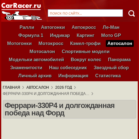
Ралли
Автогонки
Автокросс
Ле-Ман
Формула 1
Индикар
Картинг
Мото GP
Мотогонки
Мотокросс
Кэмел-трофи
Автосалон
Мотосалон
Спортивные модели
Модельки автомобилей
Вокруг колес
Панорама
Знаменитости
Наш собеседник
Звездный сбор
Личный архив
Информация
Статистика
ГЛАВНАЯ
АВТОСАЛОН
2026 ГОД
ФЕРРАРИ-330Р4 И ДОЛГОЖДАННАЯ ПОБЕДА…
Феррари-330Р4 и долгожданная
победа над Форд