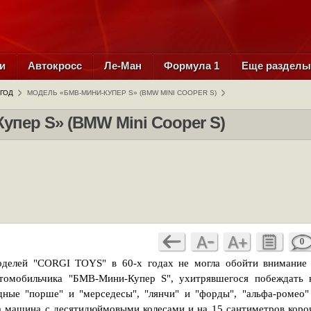
и
Автокросс
Ле-Ман
Формула 1
Еще раздел
 ГОД
МОДЕЛЬ «БМВ-МИНИ-КУПЕР S» (BMW MINI COOPER S)
пер S» (BMW Mini Cooper S)
0
делей "CORGI TOYS" в 60-х годах не могла обойти внимание
втомобильчика "БМВ-Мини-Купер S", ухитрявшегося побеждать 
дные "порше" и "мерседесы", "лянчи" и "форды", "альфа-ромео"
та машина с десятидюймовыми колесами и на 15 сантиметров коро