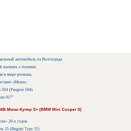
дельный автомобиль из Волгограда
й мальчик с-пальчик
я в мире роскошь
ествие «Мини»
504 (Peugeot-504)
ше-917"
В-Мини-Купер S» (BMW Mini Cooper S)
ли» 20-х годов
ь 35 (Bugatti Type 35)