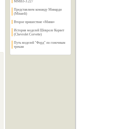
MMB3-3.227
Представляем команду Минарди
(Minardi)
Второе пришествие «Мини»
История моделей Шевроле Корвет
(Chevrolet Corvette)
Путь моделей "Форд" по гоночным
трекам