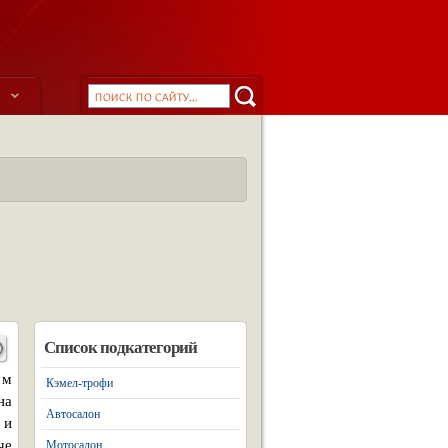
ы
Список подкатегорий
 м
Кэмел-трофи
на
Автосалон
 и
че
Мотосалон