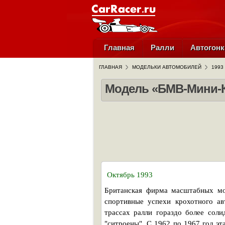
Главная
Ралли
Автогонк
ГЛАВНАЯ
МОДЕЛЬКИ АВТОМОБИЛЕЙ
1993
Модель «БМВ-Мини-Ку
Октябрь 1993
Британская фирма масштабных мо
спортивные успехи крохотного а
трассах ралли гораздо более соли
"ситроены". С 1962 по 1967 год э