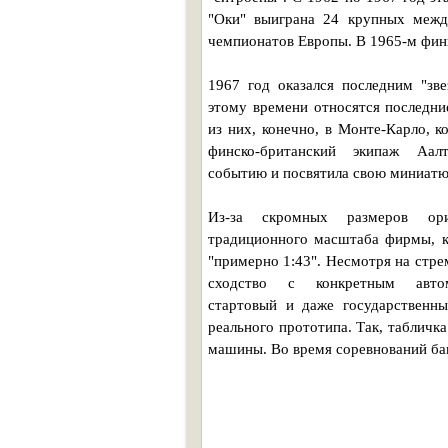
"Оки" выиграна 24 крупных межд
чемпионатов Европы. В 1965-м фин
1967 год оказался последним "зв
этому времени относятся последни
из них, конечно, в Монте-Карло, 
финско-британский экипаж Аал
событию и посвятила свою миниат
Из-за скромных размеров ори
традиционного масштаба фирмы, к
"примерно 1:43". Несмотря на стре
сходство с конкретным автомо
стартовый и даже государственн
реального прототипа. Так, табличк
машины. Во время соревнований ба