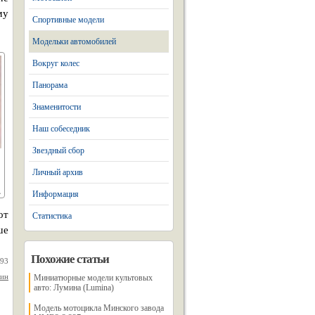
му
Спортивные модели
Модельки автомобилей
Вокруг колес
Панорама
Знаменитости
Наш собеседник
Звездный сбор
Личный архив
Информация
от
Статистика
ше
Похожие статьи
993
нин
Миниатюрные модели культовых
авто: Лумина (Lumina)
Модель мотоцикла Минского завода