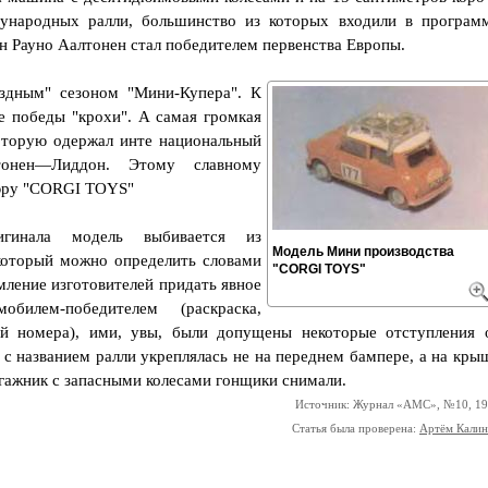
ународных ралли, большинство из которых входили в програм
н Рауно Аалтонен стал победителем первенства Европы.
ездным" сезоном "Мини-Купера". К
е победы "крохи". А самая громкая
которую одержал инте национальный
тонен—Лиддон. Этому славному
юру "CORGI TOYS"
гинала модель выбивается из
Модель Мини производства
оторый можно определить словами
"CORGI TOYS"
мление изготовителей придать явное
билем-победителем (раскраска,
ый номера), ими, увы, были допущены некоторые отступления 
а с названием ралли укреплялась не на переднем бампере, а на кры
гажник с запасными колесами гонщики снимали.
Источник: Журнал «АМС», №10, 1
Статья была проверена:
Артём Кали