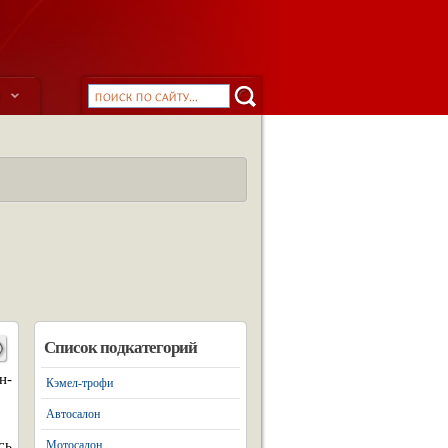
ы
Список подкатегорий
н-
Кэмел-трофи
Автосалон
сь
Мотосалон