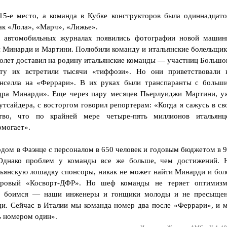
15-е место, а команда в Кубке конструкторов была одиннадцато
как «Лола», «Марч», «Лижье».
в автомобильных журналах появились фотографии новой машин
 Минарди и Мартини. Полюбили команду и итальянские болельщик
молет доставил на родину итальянские команды — участниц Большо
рту их встретили тысячи «тиффози». Но они приветствовали 
нселла на «Феррари». В их руках были транспаранты с больш
дра Минарди». Еще через пару месяцев Пьерлуиджи Мартини, у
тсайдера, с восторгом говорил репортерам: «Когда я сажусь в св
тво, что по крайней мере четыре-пять миллионов итальянц
омогает».
дом в Фаэнце с персоналом в 650 человек и годовым бюджетом в 9
Однако проблем у команды все же больше, чем достижений. 
ьянскую лошадку спонсоры, никак не может найти Минарди и бол
дровый «Косворт-ДФР». Но шеф команды не теряет оптимизм
е боимся — наши инженеры и гонщики молоды и не пресыще
еди. Сейчас в Италии мы команда номер два после «Феррари», и 
ь номером один».