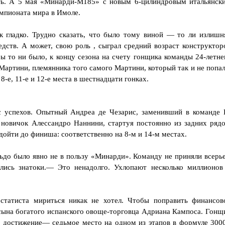
ить. А 5 мая «Минарди-М185» с новым 6-цилиндровым итальянск
емпионата мира в Имоле.
к гладко. Трудно сказать, что было тому виной — то ли излишн
едств. А может, свою роль , сыграл средний возраст конструктор
бы то ни было, к концу сезона на счету гонщика команды 24-летне
артини, племянника того самого Мартини, который так и не попал
 8-е, 11-е и 12-е места в шестнадцати гонках.
 успехов. Опытный Андреа де Чезарис, заменивший в команде 
новичок Алессандро Наннини, стартуя постоянно из задних рядо
дойти до финиша: соответственно на 8-м и 14-м местах.
ьдо было явно не в пользу «Минарди». Команду не приняли всерье
лись знатоки.— Это ненадолго. Ухлопают несколько миллионов
татиста мириться никак не хотел. Чтобы поправить финансов
сына богатого испанского овоще-торговца Адриана Кампоса. Гонщ
 достижение— седьмое место на одном из этапов в формуле 3000