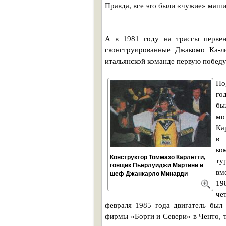
Правда, все это были «чужие» маши
А в 1981 году на трассы перве
сконструированные Джакомо Ка-л
итальянской команде первую победу
Но
го
бы
мо
Ка
в 
ко
Конструктор Томмазо Карлетти,
ту
гонщик Пьерлуиджи Мартини и
вм
шеф Джанкарло Минарди
19
че
февраля 1985 года двигатель был
фирмы «Борги и Севери» в Ченто, т