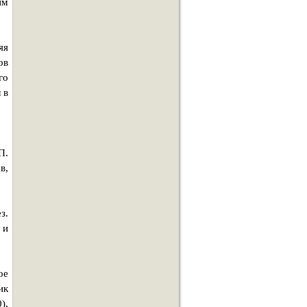
им
яя
ов
го
 в
П.
в,
з.
 и
ое
ик
),