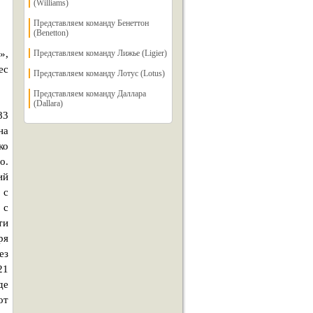
(Williams)
Представляем команду Бенеттон
(Benetton)
»,
Представляем команду Лижье (Ligier)
ес
Представляем команду Лотус (Lotus)
Представляем команду Даллара
(Dallara)
83
на
ко
о.
ий
 с
 с
ти
ря
ез
21
де
от