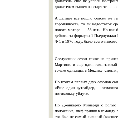
двигатель, еще не успели постро
двигателем вышел на старт этапа ч
А дальше все пошло совсем не та
торопливость, то ли недостаток ср
нового мотора — 58 лет... Но как 
дебютанта формулы 1 Пьерлуиджи М
Ф 1 в 1976 году, было всего-навсего
Следующий сезон также не принес
Мартини, и еще один талантливый 
только однажды, в Мексике, смогли 
По итогам первых двух сезонов сал
«Еще один аутсайдер,— отмахива
потихоньку уйдут».
Но Джанкарло Минарди с ролью с
положение, шеф принял в команду 
это был не самый сильный (высшее