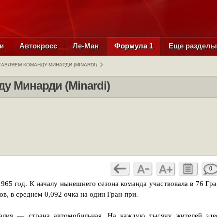
и
Автокросс
Ле-Ман
Формула 1
Еще раздел
АВЛЯЕМ КОМАНДУ МИНАРДИ (MINARDI)
у Минарди (Minardi)
0
65 год. К началу нынешнего сезона команда участвовала в 76 Гра
ов, в среднем 0,092 очка на один Гран-при.
алия — страна автомобильная. На каждую тысячу жителей зде