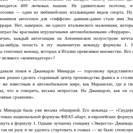
иходится 409 легковых машин. Не удивительно поэтому, ч
тогонки — один из любимей-ших итальянцами видов спорта. Ну
нонимом автогонок для «тиффози» давным-давно стало имя Эн
ррари. Нет, наверное, ни одного итальянского мальчишки, котор
 играл бы красными игрушечными автомобильчиками «Феррари», 
нечно, каждый автогонщик на Апеннинском полуострове мечта
гда-нибудь попасть в эту знаменитую команду формулы 1. 
ы гоночных команд, которых в Италии превеликое множество. Кто 
у великого «коммендаторе»?
давали покоя и Джанкарло Минарди — торговому представите
ек решил сделать старинный центр производства фаянса и столи
м же известным в автомобильном мире, как Маранелло, где в св
ча, что и говорить, весьма непростая. Но Джанкарло, как он с
дежные сражения».
ма Минарди была уже весьма обширной. Его команда — «Скудер
огонках национальной формулы ФИАТ-абарт, в европейских формул
кнуть в формулу 1. Однако лучшему гонщику «Эвереста» Джанкар
ак ни разу и не удалось стартовать в гонках — не было спонсоро