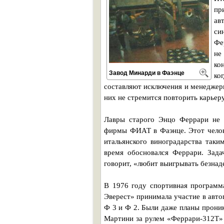
пр
ав
си
Фе
не
ко
Завод Минарди в Фаэнце
ко
составляют исключения и менеджер
них не стремится повторить карьер
Лавры старого Энцо Феррари не 
фирмы ФИАТ в Фаэнце. Этот челов
итальянского виноградарства таки
время обосновался Феррари. Зада
говорит, «любит выигрывать безна
В 1976 году спортивная програм
Эверест» принимала участие в авт
Ф 3 и Ф 2. Были даже планы прони
Мартини за рулем «Феррари-312Т» т