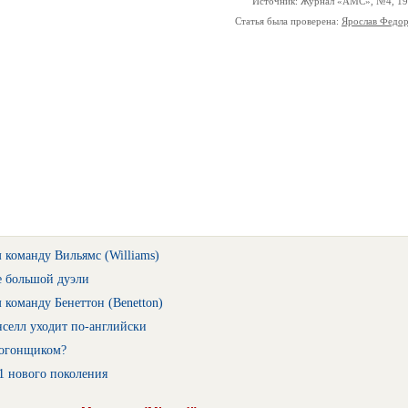
Источник: Журнал «АМС», №4, 1
Статья была проверена:
Ярослав Федо
 команду Вильямс (Williams)
 большой дуэли
 команду Бенеттон (Benetton)
селл уходит по-английски
тогонщиком?
1 нового поколения