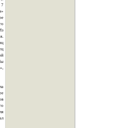
 7
и»
ре
го
Из
я.
яц
ец
ой
Мы
»,
ла
ее
ов
го
ля
ал