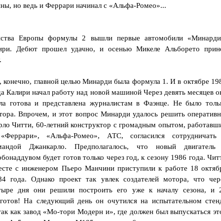
ны, но ведь и Феррари начинал с «Альфа-Ромео»...
нства Европы формулы 2 вышли первые автомобили «Минарди
ири. Дебют прошел удачно, и осенью Микеле Альборето прин
.
, конечно, главной целью Минарди была формула 1. И в октябре 19
да Калири начал работу над новой машиной Через девять месяцев о
ла готова и представлена журналистам в Фаэнце. Не было толь
тора. Впрочем, и этот вопрос Минарди удалось решить оперативн
рло Читти, 60-летний конструктор с громадным опытом, работавш
«Феррари», «Альфа-Ромео», АТС, согласился сотрудничать
мандой Джанкарло. Предполагалось, что новый двигатель
рбонаддувом будет готов только через год, к сезону 1986 года. Чит
есте с инженером Пьеро Манчини приступили к работе 18 октяб
84 года. Однако проект так увлек создателей мотора, что чер
тыре дня они решили построить его уже к началу сезона, и 
 готов! На следующий день он очутился на испытательном стен
ак как завод «Мо-тори Модерн и», где должен был выпускаться эт