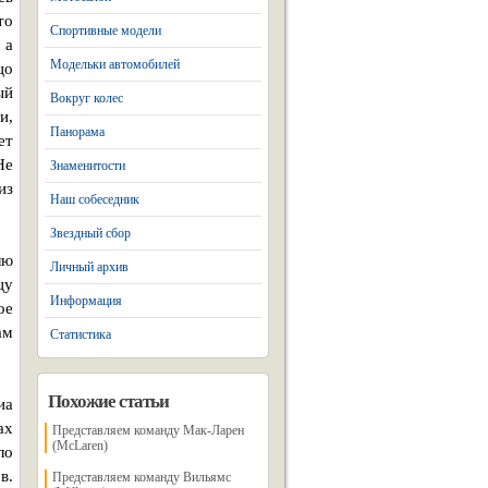
то
Спортивные модели
 а
Модельки автомобилей
цо
ый
Вокруг колес
и,
Панорама
ет
Не
Знаменитости
из
Наш собеседник
Звездный сбор
лю
Личный архив
цу
Информация
ое
ам
Статистика
Похожие статьи
иа
ах
Представляем команду Мак-Ларен
(McLaren)
ло
в.
Представляем команду Вильямс