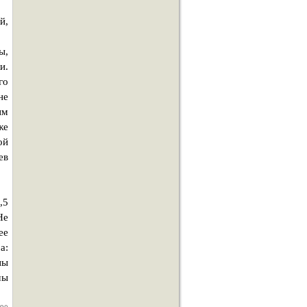
й,
ы,
и.
го
не
им
же
ой
ев
,5
Не
ее
а:
ны
мы