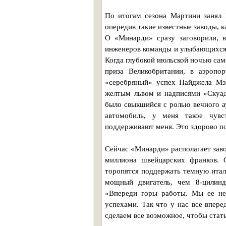
По итогам сезона Мартини занял 
опередив такие известные заводы, 
О «Минарди» сразу заговорили, 
инженеров команды и улыбающихся
Когда глубокой июльской ночью са
приза Великобритании, в аэропо
«серебряный» успех Найджела Мэ
желтым львом и надписями «Скуа
было свыкшийся с ролью вечного ау
автомобиль, у меня такое чувс
поддерживают меня. Это здорово п
Сейчас «Минарди» располагает заво
миллиона швейцарских франков. 
торопятся поддержать темную итал
мощный двигатель, чем 8-цилин
«Впереди горы работы. Мы ее н
успехами. Так что у нас все впер
сделаем все возможное, чтобы стат