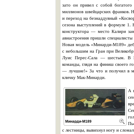
зато он привел с собой богатог
миллионов швейцарских франков. Н
и переход на безнаддувный «Косво
сезона выступлений в формуле 1.
конструктора — место Калири зан
авиастроения пришли специалисты 
Новая модель «Минарди-М189» дебю
с небольшим на Гран при Великобр
Луис Перес-Сала — шестым. В П
команды, глядя на финиш своего г
— лучшие!» За что и получил в м
кличку Мак-Минарди.
А 
се
вр
Се
го
Минарди-М189
Пь
с лестницы, вывихнул ногу и сломал