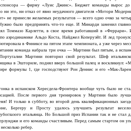
о спонсора — фирму «Луис Джинс». Бюджет команды вырос до
о ни это, ни отказ от явно неудачного двигателя «Мотори Модерн
рт» не принесли желаемых результатов — всего одно очко за четы
 Нужно было предпринять что-то еще. И Минарди заменил главно
ял Томмазо Карлетти, в свое время работавший в «Феррари». 
по аэродинамике Альдо Коста, Найджел Коперуэйт. И лед тронулс
тировала в Финиксе на пятом этапе чемпионата, а уже через мес
итании команда набрала три очка — Мартини был пятым, а испан
ортугалии Мартини повторил свой результат. Шеф итальянск
онщика в Эшториле, поднял вверх большой палец и воскликнул: «
ире формулы 1, где господствуют Рон Деннис и его «Мак-Ларен
гонка в испанском Хересдела-Фронтера вообще чуть было не ста
нсацией. После первого дня тренировок у Мартини было лучш
емя! И только в субботу, во второй день квалификационных заезд
нне, Бергеру и Просту удалось улучшить результат весело
лубоглазого итальянца. Но Большой приз Испании так и не стал д
ерлуиджи и его команды счастливым. Перед самым стартом он уп
 несколько ребер.