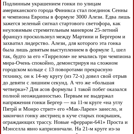
Подлинным украшением гонки по улицам
американского города Финикса стал поединок Сенны
и чемпиона Европы в формуле 3000 Алези. Едва лишь
зажегся зеленый сигнал стартового светофора, как
неуловимым стремительным маневром 25-летний
француз проскользнул между Мартини и Бергером и
захватил лидерство. Алези, для которого эта гонка
была лишь девятым выступлением в формуле 1, шел
так, будто за его «Тиррелом» не мчались три чемпиона
мира-Очень спокойно, демонстрируя на сложном
городском кольце с 13 поворотами прекрасную
технику, он к 14-му кругу (из 72-х) довел свой отрыв
до девяти с лишним секунд. А что же «большая
четверка»? Для асов формулы 1 такой побег оказался
полной неожиданностью. Первым не выдержал
напряжения гонки Бергер — на 11-м круге «на углу
Пятрй и Монро стрит» его «Мак-Ларен» занесло, и
закончил гонку австриец в куче старых покрышек,
ограждающих трассу. Новые «феррари-641» Проста и
Мэнселла явно капризничали. На 21-м круге из-за