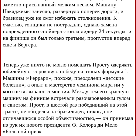
заметно присыпанный мелким песком. Машину
Накаджимы занесло, развернуло поперек дороги, и
бразилец уже не смог избежать столкновения. К
счастью, гонщики не пострадали, однако замена
поврежденного спойлера стоила лидеру 24 секунды, и
на финише он был только третьим, пропустив вперед
еще и Бергера.
Теперь уже ничто не могло помешать Просту одержать
юбилейную, сороковую победу на этапах формулы 1.
Машины «Феррари», похоже, преодолели «детские
болезни», а опыт и мастерство чемпиона мира ни у
кого не вызывают сомнения. Между тем его красную
машину на финише встречали разочарованным гулом
и свистом. Прост, в шестой раз победивший на этой
трассе, не обиделся на бразильцев, никогда не
отличавшихся особой объективностью,— он принимал
из рук их нового президента Ф. Колора ди Мело
«Большой приз».