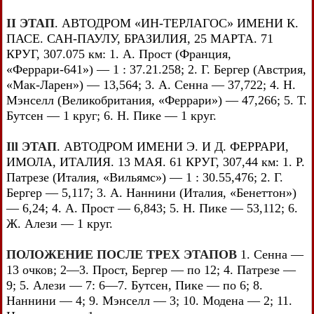
II ЭТАП
. АВТОДРОМ «ИН-ТЕРЛАГОС» ИМЕНИ К.
ПАСЕ. САН-ПАУЛУ, БРАЗИЛИЯ, 25 МАРТА. 71
КРУГ, 307.075 км: 1. А. Прост (Франция,
«Феррари-641») — 1 : 37.21.258; 2. Г. Бергер (Австрия,
«Мак-Ларен») — 13,564; 3. А. Сенна — 37,722; 4. Н.
Мэнселл (Великобритания, «Феррари») — 47,266; 5. Т.
Бутсен — 1 круг; 6. Н. Пике — 1 круг.
Ill ЭТАП
. АВТОДРОМ ИМЕНИ Э. И Д. ФЕРРАРИ,
ИМОЛА, ИТАЛИЯ. 13 МАЯ. 61 КРУГ, 307,44 км: 1. Р.
Патрезе (Италия, «Вильямс») — 1 : 30.55,476; 2. Г.
Бергер — 5,117; 3. А. Наннини (Италия, «Бенеттон»)
— 6,24; 4. А. Прост — 6,843; 5. Н. Пике — 53,112; 6.
Ж. Алези — 1 круг.
ПОЛОЖЕНИЕ ПОСЛЕ ТРЕХ ЭТАПОВ
1. Сенна —
13 очков; 2—3. Прост, Бергер — по 12; 4. Патрезе —
9; 5. Алези — 7: 6—7. Бутсен, Пике — по 6; 8.
Наннини — 4; 9. Мэнселл — 3; 10. Модена — 2; 11.