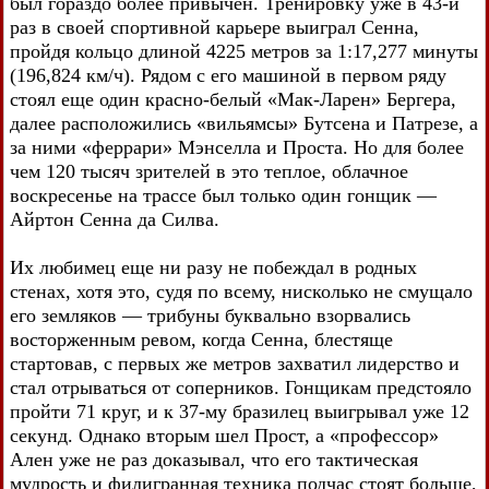
был гораздо более привычен. Тренировку уже в 43-й
раз в своей спортивной карьере выиграл Сенна,
пройдя кольцо длиной 4225 метров за 1:17,277 минуты
(196,824 км/ч). Рядом с его машиной в первом ряду
стоял еще один красно-белый «Мак-Ларен» Бергера,
далее расположились «вильямсы» Бутсена и Патрезе, а
за ними «феррари» Мэнселла и Проста. Но для более
чем 120 тысяч зрителей в это теплое, облачное
воскресенье на трассе был только один гонщик —
Айртон Сенна да Силва.
Их любимец еще ни разу не побеждал в родных
стенах, хотя это, судя по всему, нисколько не смущало
его земляков — трибуны буквально взорвались
восторженным ревом, когда Сенна, блестяще
стартовав, с первых же метров захватил лидерство и
стал отрываться от соперников. Гонщикам предстояло
пройти 71 круг, и к 37-му бразилец выигрывал уже 12
секунд. Однако вторым шел Прост, а «профессор»
Ален уже не раз доказывал, что его тактическая
мудрость и филигранная техника подчас стоят больше,