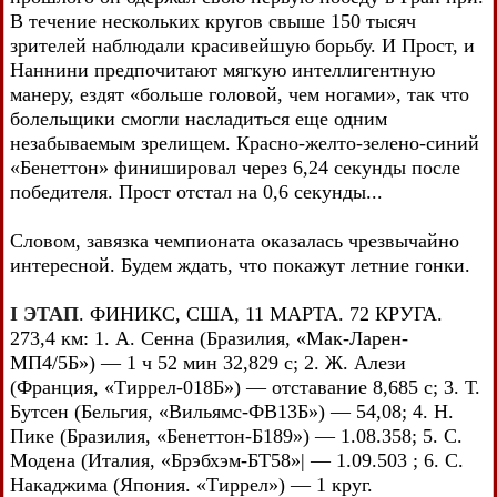
В течение нескольких кругов свыше 150 тысяч
зрителей наблюдали красивейшую борьбу. И Прост, и
Наннини предпочитают мягкую интеллигентную
манеру, ездят «больше головой, чем ногами», так что
болельщики смогли насладиться еще одним
незабываемым зрелищем. Красно-желто-зелено-синий
«Бенеттон» финишировал через 6,24 секунды после
победителя. Прост отстал на 0,6 секунды...
Словом, завязка чемпионата оказалась чрезвычайно
интересной. Будем ждать, что покажут летние гонки.
I ЭТАП
. ФИНИКС, США, 11 МАРТА. 72 КРУГА.
273,4 км: 1. А. Сенна (Бразилия, «Мак-Ларен-
МП4/5Б») — 1 ч 52 мин 32,829 с; 2. Ж. Алези
(Франция, «Тиррел-018Б») — отставание 8,685 с; 3. Т.
Бутсен (Бельгия, «Вильямс-ФВ13Б») — 54,08; 4. Н.
Пике (Бразилия, «Бенеттон-Б189») — 1.08.358; 5. С.
Модена (Италия, «Брэбхэм-БТ58»| — 1.09.503 ; 6. С.
Накаджима (Япония. «Тиррел») — 1 круг.