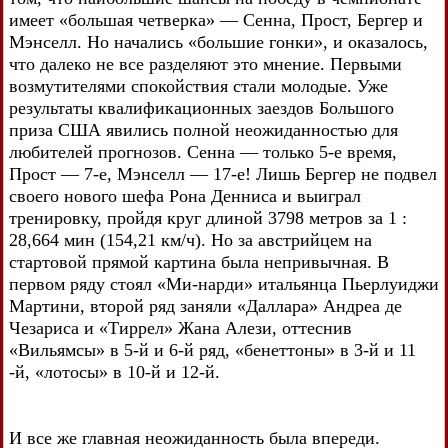
имеет «большая четверка» — Сенна, Прост, Бергер и
Мэнселл. Но начались «большие гонки», и оказалось,
что далеко не все разделяют это мнение. Первыми
возмутителями спокойствия стали молодые. Уже
результаты квалификационных заездов Большого
приза США явились полной неожиданностью для
любителей прогнозов. Сенна — только 5-е время,
Прост — 7-е, Мэнселл — 17-е! Лишь Бергер не подвел
своего нового шефа Рона Денниса и выиграл
тренировку, пройдя круг длиной 3798 метров за 1 :
28,664 мин (154,21 км/ч). Но за австрийцем на
стартовой прямой картина была непривычная. В
первом ряду стоял «Ми-нарди» итальянца Пьерлуиджи
Мартини, второй ряд заняли «Даллара» Андреа де
Чезариса и «Тиррел» Жана Алези, оттеснив
«Вильямсы» в 5-й и 6-й ряд, «бенеттоны» в 3-й и 11
-й, «лотосы» в 10-й и 12-й.
И все же главная неожиданность была впереди.