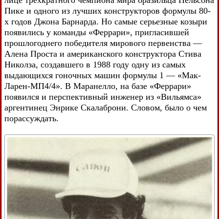
лице трехкратного чемпиона мира бразильца Нельсона
Пике и одного из лучших конструкторов формулы 80-
х годов Джона Барнарда. Но самые серьезные козыри
появились у команды «Феррари», пригласившей
прошлогоднего победителя мирового первенства —
Алена Проста и американского конструктора Стива
Николза, создавшего в 1988 году одну из самых
выдающихся гоночных машин формулы 1 — «Мак-
Ларен-МП4/4». В Маранелло, на базе «Феррари»
появился и перспективный инженер из «Вильямса»
аргентинец Энрике Скалаброни. Словом, было о чем
порассуждать.