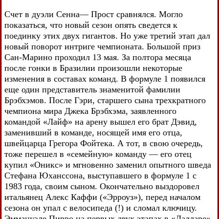
Счет в дуэли Сенна— Прост сравнялся. Могло
показаться, что новый сезон опять сведется к
поединку этих двух гигантов. Но уже третий этап дал
новый поворот интриге чемпионата. Большой приз
Сан-Марино проходил 13 мая. За полтора месяца
после гонки в Бразилии произошли некоторые
изменения в составах команд. В формуле 1 появился
еще один представитель знаменитой фамилии
Брэбхэмов. После Гэри, старшего сына трехкратного
чемпиона мира Джека Брэбхэма, заявленного
командой «Лайф» на арену вышел его брат Дэвид,
заменивший в команде, носящей имя его отца,
швейцарца Грегора Фойтека. А тот, в свою очередь,
тоже перешел в «семейную» команду — его отец
купил «Оникс» и мгновенно заменил опытного шведа
Стефана Юханссона, выступавшего в формуле 1 с
1983 года, своим сыном. Окончательно выздоровел
итальянец Алекс Каффи («Эрроуз»), перед началом
сезона он упал с велосипеда (!) и сломал ключицу.
Эммануэле Пирро на первых двух этапах в «Далларе»