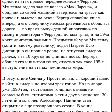
одной из атак правое переднее колесо «Феррари»
Мэнселла задело заднее колесо «Мак-Ларена», и
обидчик со своей машиной завертелся на трассе как
волчок и вылетел на газон. Бергер спокойно ушел
вперед, а его сопернику неосмотрительность обошлась
дорого — во время вынужденной «прогулки» по
газону в радиаторы «Феррари» попала грязь, и на 39-м
круге двигатель задымил. Предметный урок Мэнселлу
(кстати, своему ровеснику) подал Патрезе Всю
дистанцию он прошел ровно, не отпуская лидеров
далеко, а за 10 кругов до финиша достал Бергера,
обошел его и выиграл гонку, отметив так свое 195-е
выступление на этапах чемпионата мира.
В отсутствие Сенны у Проста появился хороший шанс
выйти в лидеры по итогам трех гонок. Но на дворе
уже 1990 год, и остальные гонщики отнюдь не
согласны быть статистами в тени двух чемпионов. 30-
лет-ний итальянец Алессандро Наннини стал
открытием еще позапрошлого сезона. В конце
прошлого он одержал свою первую победу в Гран при.