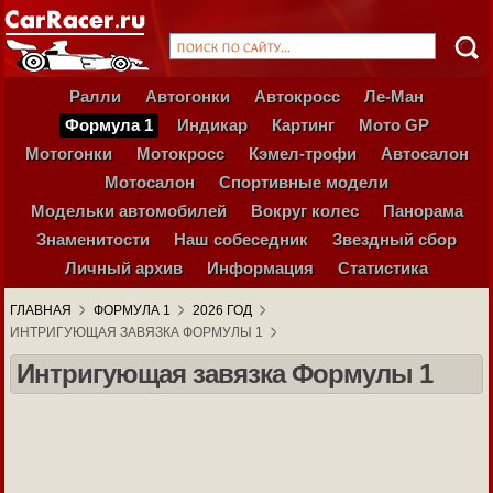
Ралли
Автогонки
Автокросс
Ле-Ман
Формула 1
Индикар
Картинг
Мото GP
Мотогонки
Мотокросс
Кэмел-трофи
Автосалон
Мотосалон
Спортивные модели
Модельки автомобилей
Вокруг колес
Панорама
Знаменитости
Наш собеседник
Звездный сбор
Личный архив
Информация
Статистика
ГЛАВНАЯ
ФОРМУЛА 1
2026 ГОД
ИНТРИГУЮЩАЯ ЗАВЯЗКА ФОРМУЛЫ 1
Интригующая завязка Формулы 1