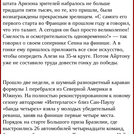
штата Аризона зрителей набралось не больше
тридцати пяти тысяч, но те, кто пришли, были
вознаграждены прекрасным зрелищем. «С самого его
первого старта во Франции в прошлом году я говорил,
что это талант. А сегодня он был просто великолепен!
Смелость и осмотрительность одновременно!» — так
говорил о своем сопернике Сенна на финише. А в
гонке ему пришлось приложить все свое искусство,
чтобы опередить Алези на 35-м круге. Потом Айртону
уже не составило труда довести гонку до победы.
Прошло две недели, и шумный разноцветный караван
формулы 1 перебрался из Северной Америки в
Южную. На полностью реконструированном к новому
сезону автодроме «Интерлагос» близ Сан-Паулу
«банда четырех» взяла у молодых убедительный
реванш, заняв на финише первые четыре места.
Порядок на старте Большого приза Бразилии, где
выстроились 26 автомобилей четырнадцати команд,