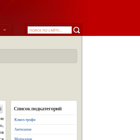
ы
Список подкатегорий
ом
Кэмел-трофи
о,
Автосалон
ов
ся
Мотосалон