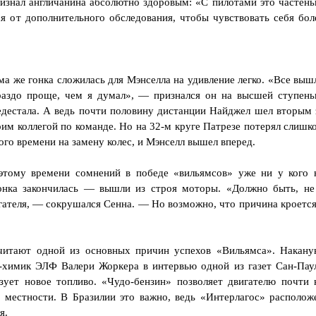
ризнал англичанина абсолютно здоровым: «С пилотами это частень
я от дополнительного обследования, чтобы чувствовать себя бол
ма же гонка сложилась для Мэнселла на удивление легко. «Все выш
раздо проще, чем я думал», — признался он на высшей ступень
едестала. А ведь почти половину дистанции Найджел шел вторым 
оим коллегой по команде. Но на 32-м круге Патрезе потерял слишк
ого времени на замену колес, и Мэнселл вышел вперед.
этому времени сомнений в победе «вильямсов» уже ни у кого 
онка закончилась — вышли из строя моторы. «Должно быть, не
гателя, — сокрушался Сенна. — Но возможно, что причина кроется
читают одной из основных причин успехов «Вильямса». Накану
-химик ЭЛФ Валери Жоркера в интервью одной из газет Сан-Пау
зует новое топливо. «Чудо-бензин» позволяет двигателю почти 
 местности. В Бразилии это важно, ведь «Интерлагос» располож
я.