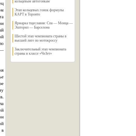
кольцевым автогонкам
ец
ом
Этап кольцевых гонок формулы
КАРТ в Торонто
та
ри
Ярмарка тщеславия: Спа — Монца —
Эшторил — Барселона
ый
Шестой этап чемпионата страны в
ой
высшей лиге по мотокроссу
ло
Заключительный этап чемпионата
 —
страны в классе «ЧеЗет»
ня
ье
зе
му
в.
ла
ей
он
ой
 в