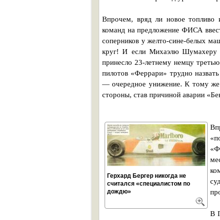
Впрочем, вряд ли новое топливо 
команд на предложение ФИСА ввести
соперников у желто-сине-белых маш
круг! И если Михаэлю Шумахеру э
принесло 23-летнему немцу третью 
пилотов «Феррари» трудно назвать
— очередное унижение. К тому же 
стороны, став причиной аварии «Бе
Вп
«п
«Ф
ме
ко
Герхард Бергер никогда не
су
считался «специалистом по
дождю»
пр
В 