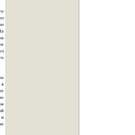
го
ил
ью
На
на
ое
ел
го
на
 в
ит
но
ом
ый
 и
же