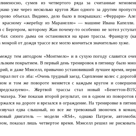
олниеносно, сумев из четвертого ряда за считанные мгновен
днако уже через несколько кругов Жан одного за другим пропуст
здорово объехал. Видимо, дело было в покрышках: «Феррари» Але
му красному «жеребцу из Маранелло» — машине Ивана Капелли.
ы с Бергером, которому Жан почему-то особенно не хотел уступат
убах сизого дыма он остановился на краю трассы. Французу (ка
 мокрой от дождя трассе все могло кончиться значительно хуже.
между тем автодром «Монтмело» и в сухую погоду славится оче
ользким покрытием. В первый день тренировок в пятницу было мно
арий, и даже Мэнселл, привычно установивший лучшее время, нерв
тирал пот со лба: «Очень трудный заезд. Сцепление колес с дорогой
ном и том же повороте меняется с каждым кругом и совершен
предсказуемо». Жертвой трассы стал новый «Бенеттон-В19
махера. Уже показав второй результат, он в одном из поворотов 
ержался на дороге и врезался в ограждение. На тренировке в пятни
озвучал едва слышный, но все же тревожный звоночек в коман
новый двигатель — модели «RS4», однако Патрезе, автомоби
ом, показал лишь четвертое время. Мэнселл решил не рисковать