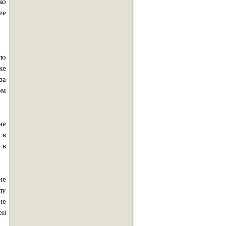
ко
ее
ло
ке
за
ом
не
 в
 в
не
лу
не
ен