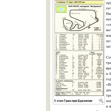
ор
ге
Ни
на
«с
мо
ма
хо
заг
Со
тр
вр
и 
го
«В
да
тр
по
3 этап Гран-при Бразилии
и 