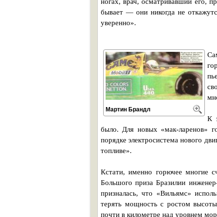
ногах, врач, осматривавший его, п
бывает — они никогда не откажутс
уверенно».
Са
го
пь
св
мн
Мартин Брандл
К 
было. Для новых «мак-ларенов» г
порядке электросистема нового дви
топливе».
Кстати, именно горючее многие с
Большого приза Бразилии инженер
призналась, что «Вильямс» исполь
терять мощность с ростом высоты
почти в километре над уровнем мор