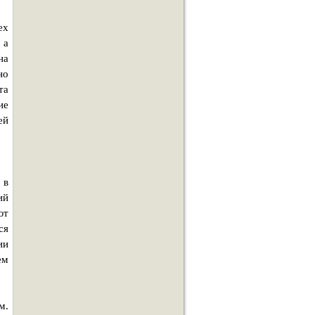
ех
 а
на
но
та
ие
ей
 в
ий
ют
ся
ии
ем
м.