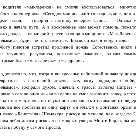
 водители «мак-ларенов» не смогли воспользоваться «минутн
абостью» соперника. «Сегодня машина идет гораздо лучше, чем д
дели назад, — говорил в пятницу вечером Сенна. — Однако 
лько в начале пути. А в воскресенье нам может помочь, пожалу
лько дождь — на мокрой трассе разница в мощности «Мак-Ларена»
ильямса» будет не так заметна». Бразилец как в воду глядел —
бботу пилотов встретил проливной дождь. Естественно, никто 
ог улучшить результаты, показанные накануне, однако самы
стрыми были «мак-ларе ны» и «феррари».
 удивительно, что, когда в воскресенье небольшой поначалу дожд
евратился в настоящий ливень, все, кому поднадоели побе
ильямса», воспряли духом. Сначала с трассы вылетел Патрезе
ервые в сезоне один из «вильямсов» не смог закончить гонку, а пот
нна стал медленно, но неуклонно сокращать отставание от лидер
азилец все поставил на одну карту, он мчался в фонтанах брызг и
д колес «Бенеттона» Шумахера, рискуя не меньше, чем когда-то 2
тним дебютантом рисковал на мокрых улицах Монте-Карло, пытая
рвать победу у самого Проста.