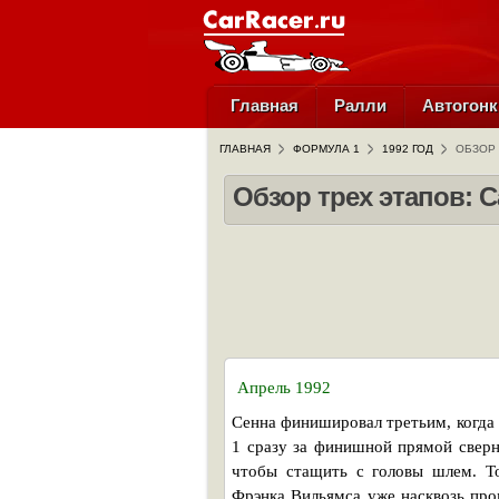
Главная
Ралли
Автогонк
ГЛАВНАЯ
ФОРМУЛА 1
1992 ГОД
ОБЗОР 
Обзор трех этапов: 
Апрель 1992
Сенна финишировал третьим, когда
1 сразу за финишной прямой сверну
чтобы стащить с головы шлем. То
Фрэнка Вильямса уже насквозь про