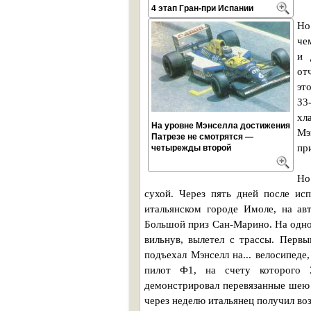
4 этап Гран-при Испании
Но
че
и 
от
эт
З3
хл
На уровне Мэнселла достижения
Мэ
Патрезе не смотрятся —
пр
четырежды второй
Но
сухой. Через пять дней после ис
итальянском городе Имоле, на а
Большой приз Сан-Марино. На одно
вильнув, вылетел с трассы. Перв
подъехал Мэнселл на... велосипед
пилот Ф1, на счету которого 
демонстрировал перевязанные шею 
через неделю итальянец получил во