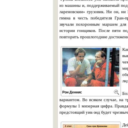
из машины и, поддерживаемый под 
лареновскии» грузовик. Ни он, ни
гимна в честь победителя Гран-
звучали похоронным маршем для
истории гонщиков. После пяти п
повторить прошлогодние достижения
Ка
вы
че
ми
об
ли
Рон Деннис
Бо
вариантом. Во всяком случае, на 
формулы 1 мизерная цифра. Правда
предстоящий уик-энд будет чрезвы
Де