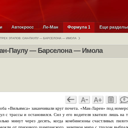
и
Автокросс
Ле-Ман
Формула 1
Еще раздел
ТРЕХ ЭТАПОВ: САН-ПАУЛУ — БАРСЕЛОНА — ИМОЛА
Сан-Паулу — Барселона — Имола
0
 оба «Вильямса» заканчивали круг почета. «Мак-Ларен» под номер
л с трассы и остановился. Сил у его водителя хватило лишь на т
лько минут через десять, когда комбинезоны счастливых пилот
мокли от призового шампанского, чемпион мира с трудом выбрал