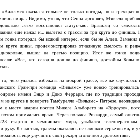
 «Вильямс» оказался сильнее не только погоды, но и трехкратно
мпиона мира. Видимо, узнав, что Сенна догоняет, Мэнселл прибав
довольно легко восстановил статус-кво. Бразилец со смелост
чаяния еще нажал и... вылетел с трассы за три круга до финиша. 
ом гонка потеряла бы всякий интерес, если бы не Алези. Заменил 
-м круге шины, продемонстрировав отчаянную смелость и редк
аднокровие, вышел на третью позицию. Итог же гонки подв
нселл: «Все, кто сегодня дошли до финиша, достойны Большо
иза».
 то, чего удалось избежать на мокрой трассе, все же случилось 
панского Гран-при команда «Вильямс» уже вовсю тренировалась
втодроме имени Энцо и Дино Феррари, где по традиции проход
м из кругов в повороте Тамбурелло «Вильямс» Патрезе, неожидан
ым к месту аварии поспел Микеле Альборето на «Эрроузе», пот
е, потом примчались врачи. Через полчаса Риккардо, самый опытн
228 стартов в чемпионате мира, улыбался телеоператорам
и руку. К счастью, травмы оказались не слишком серьезными, и у
зможность еще улучшить свой рекорд «гоночного долголетия».