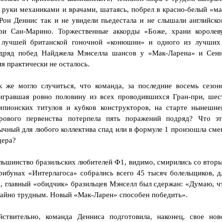
руки механиками и врачами, шатаясь, побрел в красно-белый «ма
 Рон Деннис так и не увидели пьедестала и не слышали английско
при Сан-Марино. Торжественные аккорды «Боже, храни королев
 лучшей британской гоночной «конюшни» и одного из лучших
одряд побед Найджела Мэнселла шансов у «Мак-Ларена» и Сен
 практически не осталось.
к же могло случиться, что команда, за последние восемь сезон
игравшая ровно половину из всех проводившихся Гран-при, шес
мпионских титулов и кубков конструкторов, на старте нынешне
рового первенства потерпела пять поражений подряд? Что эт
ычный для любого коллектива спад или в формуле 1 произошла сме
дера?
льшинство бразильских любителей Ф1, видимо, смирились со втор
трибунах «Интерлагоса» собрались всего 45 тысяч болельщиков, д
, главный «обидчик» бразильцев Мэнселл был сдержан: «Думаю, ч
чайно трудным. Новый «Мак-Ларен» способен победить».
йствительно, команда Денниса подготовила, наконец, свое нов