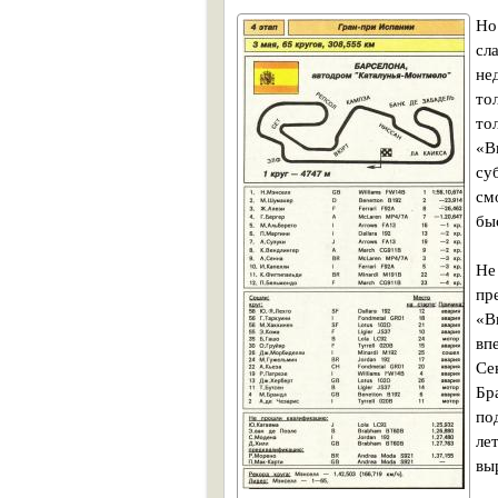
Но
сл
не
то
то
«В
су
см
бы
Не
пр
«В
вп
Се
Бр
по
ле
вы