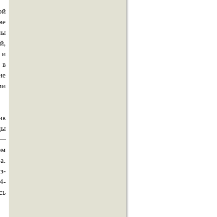
ой
ве
мы
й,
 и
 в
не
ми
ик
ды
 —
ом
а.
з-
4-
сь