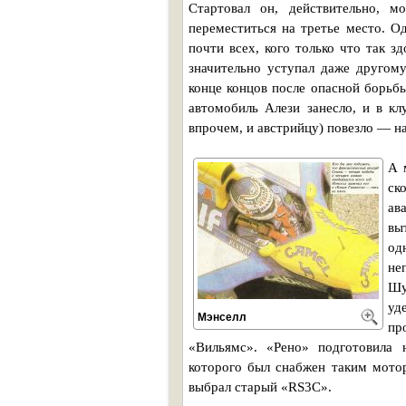
Стартовал он, действительно, м
переместиться на третье место. О
почти всех, кого только что так 
значительно уступал даже друго
конце концов после опасной борьб
автомобиль Алези занесло, и в кл
впрочем, и австрийцу) повезло — на
А 
ск
ав
вы
од
не
Шу
уд
Мэнселл
пр
«Вильямс». «Рено» подготовила 
которого был снабжен таким мотор
выбрал старый «RS3C».