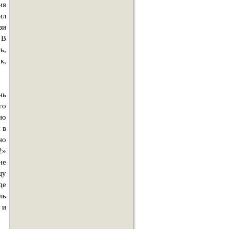
ия
ил
зи
 В
ь,
к,
нь
го
но
 в
но
2»
не
цу
де
ль
 и