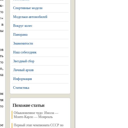
к-
Спортивные модели
го
Модельки автомобилей
у»
 в
Вокруг колес
ны
Панорама
Знаменитости
ов
Наш собеседник
ть
Звездный сбор
го
о,
Личный архив
на
Информация
Статистика
ым
ля
Похожие статьи
то
Обыкновенное чудо: Имола —
Монте-Карло — Монреаль
ое
Первый этап чемпионата СССР по