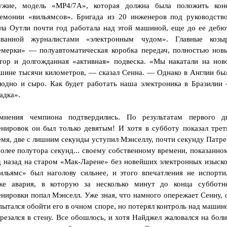
ужие, модель «МР4/7А», которая должна была положить кон
гемонии «вильямсов». Бригада из 20 инженеров под руководств
ла Оутли почти год работала над этой машиной, еще до ее дебю
званной журналистами «электронным чудом». Главные козы
емерки» — полуавтоматическая коробка передач, полностью нов
тор и долгожданная «активная» подвеска. «Мы накатали на нов
шине тысячи километров, — сказал Сенна. — Однако в Англии бы
лодно и сыро. Как будет работать наша электроника в Бразилии
адка».
мнения чемпиона подтвердились. По результатам первого д
енировок он был только девятым! И хотя в субботу показал трет
емя, две с лишним секунды уступил Мэнселлу, почти секунду Патре
более полутора секунд... своему собственному времени, показанно
д назад на старом «Мак-Ларене» без новейших электронных изыско
ильямс» был наголову сильнее, и этого впечатления не испорти
же авария, в которую за несколько минут до конца субботн
енировки попал Мэнселл. Уже зная, что намного опережает Сенну, 
пытался обойти его в очном споре, но потерял контроль над машин
врезался в стену. Все обошлось, и хотя Найджел жаловался на боли