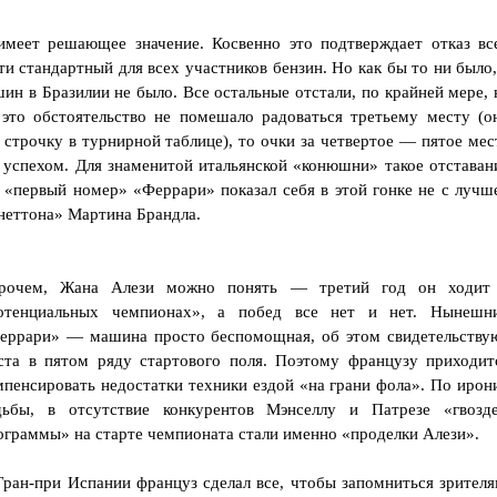
имеет решающее значение. Косвенно это подтверждает отказ вс
 стандартный для всех участников бензин. Но как бы то ни было,
ин в Бразилии не было. Все остальные отстали, по крайней мере, 
то обстоятельство не помешало радоваться третьему месту (о
строчку в турнирной таблице), то очки за четвертое — пятое мес
 успехом. Для знаменитой итальянской «конюшни» такое отставан
«первый номер» «Феррари» показал себя в этой гонке не с лучш
неттона» Мартина Брандла.
рочем, Жана Алези можно понять — третий год он ходит
отенциальных чемпионах», а побед все нет и нет. Нынешн
еррари» — машина просто беспомощная, об этом свидетельству
ста в пятом ряду стартового поля. Поэтому французу приходит
мпенсировать недостатки техники ездой «на грани фола». По ирон
дьбы, в отсутствие конкурентов Мэнселлу и Патрезе «гвозд
ограммы» на старте чемпионата стали именно «проделки Алези».
Гран-при Испании француз сделал все, чтобы запомниться зрителя