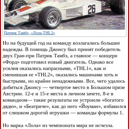
Патрик Тамбэ, «Лола-THL2»
Но на будущий год на команду возлагались большие
надежды. В помощь Джонсу был принят победитель
двух Гран-при Патрик Тамбэ, а главное — концерн
«Форд» подготовил новый двигатель. Однако все
усилия оказались напрасными, «THL1», как и
сменившая ее «THL2», оказались машинами хоть и
быстрыми, но крайне ненадежными. Все, чего удалось
добиться Джонсу — четвертое место в Большом призе
Австрии. 12-е и 15-е места в личном зачете, 8-е в
командном— такие результаты не устроили «богатого
дядю», и «Беатриче», как до него «Йоуман», избавился
от слишком дорогой игрушки — команды формулы 1.
Но марка «Лола» из чемпионата мира не исчезла.