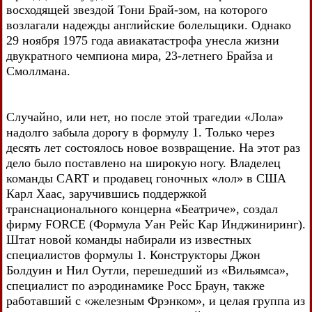
восходящей звездой Тони Брай-зом, на которого
возлагали надежды английские болельщики. Однако
29 ноября 1975 года авиакатастрофа унесла жизни
двукратного чемпиона мира, 23-летнего Брайза и
Смоллмана.
Случайно, или нет, но после этой трагедии «Лола»
надолго забыла дорогу в формулу 1. Только через
десять лет состоялось новое возвращение. На этот раз
дело было поставлено на широкую ногу. Владелец
команды CART и продавец гоночных «лол» в США
Карл Хаас, заручившись поддержкой
транснационального концерна «Беатриче», создал
фирму FORCE (Формула Уан Рейс Кар Инджиниринг).
Штат новой команды набирали из известных
специалистов формулы 1. Конструкторы Джон
Болдуин и Нил Оутли, перешедший из «Вильямса»,
специалист по аэродинамике Росс Браун, также
работавший с «железным Фрэнком», и целая группа из