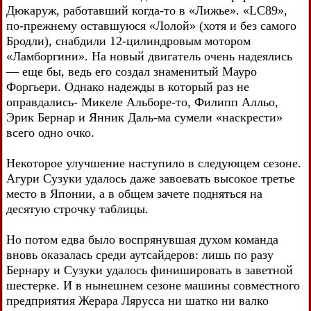
Дюкаруж, работавший когда-то в «Лижье». «LC89»,
по-прежнему оставшуюся «Лолой» (хотя и без самого
Бродли), снабдили 12-цилиндровым мотором
«Ламборгини». На новый двигатель очень надеялись
— еще бы, ведь его создал знаменитый Мауро
Форгьери. Однако надежды в который раз не
оправдались- Микеле Альборе-то, Филипп Алльо,
Эрик Бернар и Янник Даль-ма сумели «наскрести»
всего одно очко.
Некоторое улучшение наступило в следующем сезоне.
Агури Сузуки удалось даже завоевать высокое третье
место в Японии, а в общем зачете подняться на
десятую строчку таблицы.
Но потом едва было воспрянувшая духом команда
вновь оказалась среди аутсайдеров: лишь по разу
Бернару и Сузуки удалось финишировать в заветной
шестерке. И в нынешнем сезоне машины совместного
предприятия Жерара Лярусса ни шатко ни валко