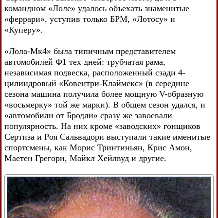
командном «Лоле» удалось объехать знаменитые
«феррари», уступив только БРМ, «Лотосу» и
«Куперу».
«Лола-Мк4» была типичным представителем
автомобилей Ф1 тех дней: трубчатая рама,
независимая подвеска, расположенный сзади 4-
цилиндровый «Ковентри-Клаймекс» (в середине
сезона машина получила более мощную V-образную
«восьмерку» той же марки). В общем сезон удался, и
«автомобили от Бродли» сразу же завоевали
популярность. На них кроме «заводских» гонщиков
Сертиза и Роя Сальвадори выступали такие именитые
спортсмены, как Морис Тринтиньян, Крис Амон,
Маетен Грегори, Майкл Хейлвуд и другие.