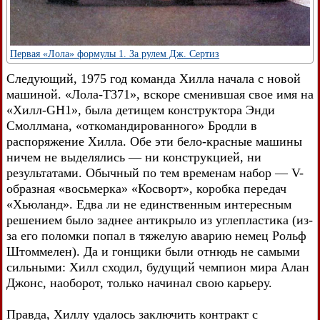
Первая «Лола» формулы 1. За рулем Дж. Сертиз
Следующий, 1975 год команда Хилла начала с новой
машиной. «Лола-Т371», вскоре сменившая свое имя на
«Хилл-GH1», была детищем конструктора Энди
Смоллмана, «откомандированного» Бродли в
распоряжение Хилла. Обе эти бело-красные машины
ничем не выделялись — ни конструкцией, ни
результатами. Обычный по тем временам набор — V-
образная «восьмерка» «Косворт», коробка передач
«Хьюланд». Едва ли не единственным интересным
решением было заднее антикрыло из углепластика (из-
за его поломки попал в тяжелую аварию немец Рольф
Штоммелен). Да и гонщики были отнюдь не самыми
сильными: Хилл сходил, будущий чемпион мира Алан
Джонс, наоборот, только начинал свою карьеру.
Правда, Хиллу удалось заключить контракт с