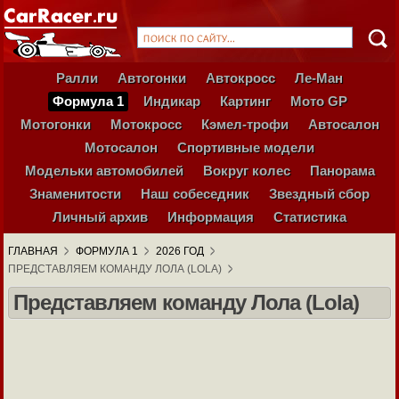
Ралли
Автогонки
Автокросс
Ле-Ман
Формула 1
Индикар
Картинг
Мото GP
Мотогонки
Мотокросс
Кэмел-трофи
Автосалон
Мотосалон
Спортивные модели
Модельки автомобилей
Вокруг колес
Панорама
Знаменитости
Наш собеседник
Звездный сбор
Личный архив
Информация
Статистика
ГЛАВНАЯ
ФОРМУЛА 1
2026 ГОД
ПРЕДСТАВЛЯЕМ КОМАНДУ ЛОЛА (LOLA)
Представляем команду Лола (Lola)