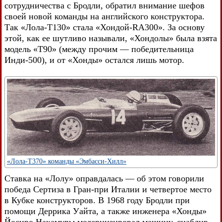
сотрудничества с Бродли, обратил внимание шефов
своей новой команды на английского конструктора.
Так «Лола-Т130» стала «Хондой-RA300». За основу
этой, как ее шутливо называли, «Хондолы» была взята
модель «Т90» (между прочим — победительница
Инди-500), и от «Хонды» остался лишь мотор.
«Лола-Т370» команды «Эмбасси-Хилл»
Ставка на «Лолу» оправдалась — об этом говорили
победа Сертиза в Гран-при Италии и четвертое место
в Кубке конструкторов. В 1968 году Бродли при
помощи Деррика Уайта, а также инженера «Хонды»