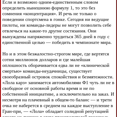
Если и возможно одним-единственным словом
определить нынешнюю формулу 1, то это без
сомнения «концентрация». И речь не только о
поведении спортсмена в гонке. Сегодня ни ведущие
пилоты, ни команды-лидеры не могут позволить себе
отвлечься на какие-то другие состязания. Они
вынуждены напряженно трудиться 365 дней в году с
единственной целью — победить в чемпионате мира.
Но и в этом безжалостно-строгом мире, где вертятся
сотни миллионов долларов и где малейшая
оплошность оборачивается едва ли не «клинической
смертью» команды-неудачницы, существует
своеобразный островок спокойствия и безмятежности.
«Лола карз» занимается автомобилями Ф1 чуть ли не в
свободное от основной работы время и не по
собственной инициативе, а исключительно на заказ. И
несмотря на плачевный в общем-то баланс — и трети
очка не наберется в среднем на каждое выступление в
Гран-при, — «Лола» обладает солидной репутацией