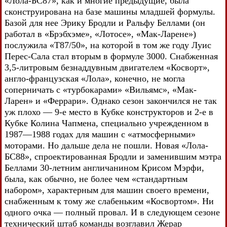
«Лола-БС87», как и многие предыдущие, была
сконструирована на базе машины младшей формулы.
Базой для нее Эрику Бродли и Ральфу Беллами (он
работал в «Брэбхэме», «Лотосе», «Мак-Ларене»)
послужила «Т87/50», на которой в том же году Луис
Перес-Сала стал вторым в формуле 3000. Снабженная
3,5-литровым безнаддувным двигателем «Косворт»,
англо-французская «Лола», конечно, не могла
соперничать с «турбокарами» «Вильямс», «Мак-
Ларен» и «Феррари». Однако сезон закончился не так
уж плохо — 9-е место в Кубке конструкторов и 2-е в
Кубке Колина Чапмена, специально учрежденном в
1987—1988 годах для машин с «атмосферными»
моторами. Но дальше дела не пошли. Новая «Лола-
БС88», спроектированная Бродли и заменившим мэтра
Беллами 30-летним англичанином Крисом Мэрфи,
была, как обычно, не более чем «стандартным
набором», характерным для машин своего времени,
снабженным к тому же слабеньким «Косвортом». Ни
одного очка — полный провал. И в следующем сезоне
технический штаб команды возглавил Жерар