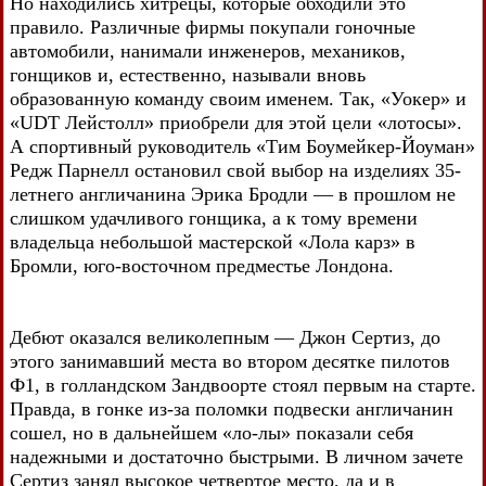
Но находились хитрецы, которые обходили это
правило. Различные фирмы покупали гоночные
автомобили, нанимали инженеров, механиков,
гонщиков и, естественно, называли вновь
образованную команду своим именем. Так, «Уокер» и
«UDT Лейстолл» приобрели для этой цели «лотосы».
А спортивный руководитель «Тим Боумейкер-Йоуман»
Редж Парнелл остановил свой выбор на изделиях 35-
летнего англичанина Эрика Бродли — в прошлом не
слишком удачливого гонщика, а к тому времени
владельца небольшой мастерской «Лола карз» в
Бромли, юго-восточном предместье Лондона.
Дебют оказался великолепным — Джон Сертиз, до
этого занимавший места во втором десятке пилотов
Ф1, в голландском Зандвоорте стоял первым на старте.
Правда, в гонке из-за поломки подвески англичанин
сошел, но в дальнейшем «ло-лы» показали себя
надежными и достаточно быстрыми. В личном зачете
Сертиз занял высокое четвертое место, да и в