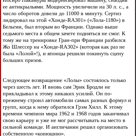
Йосиро Накамуры модернизировал машину, снабдив
ее антикрыльями. Мощность увеличили на 30 л. с., а
число оборотов довели до 11000 в минуту. Сертиз
лидировал на этой «Хонде-RA301» («Лола-1180») в
Бельгии, был вторым во Франции. Однако выше
седьмого места в общем зачете подняться не смог. К
тому же на тренировке Гран-при Франции разбился
Жо Шлессер на «Хонде-RA302» (которая как раз не
была «Лолой»!), и японцы решили покинуть сцену
больших призов.
Следующее возвращение «Лолы» состоялось только
через шесть лет. И вновь сам Эрик Бродли не
прикладывал к этому никаких усилий. Он по-
прежнему строил автомобили самых разных формул и
групп, когда к нему обратился Грэм Хилл. К этому
времени чемпион мира 1962 и 1968 годов заканчивал
свою карьеру и уже не мог рассчитывать на место в
сильной команде. И англичанин решил организовать
собственную «конюшню».