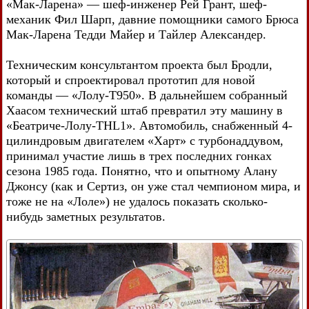
«Мак-Ларена» — шеф-инженер Рей Грант, шеф-
механик Фил Шарп, давние помощники самого Брюса
Мак-Ларена Тедди Майер и Тайлер Александер.
Техническим консультантом проекта был Бродли,
который и спроектировал прототип для новой
команды — «Лолу-Т950». В дальнейшем собранный
Хаасом технический штаб превратил эту машину в
«Беатриче-Лолу-THL1». Автомобиль, снабженный 4-
цилиндровым двигателем «Харт» с турбонаддувом,
принимал участие лишь в трех последних гонках
сезона 1985 года. Понятно, что и опытному Алану
Джонсу (как и Сертиз, он уже стал чемпионом мира, и
тоже не на «Лоле») не удалось показать сколько-
нибудь заметных результатов.