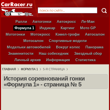
Ралли
Автогонки
Автокросс
Ле-Ман
Формула 1
Индикар
Картинг
Мото GP
Мотогонки
Мотокросс
Кэмел-трофи
Автосалон
Мотосалон
Спортивные модели
Модельки автомобилей
Вокруг колес
Панорама
Знаменитости
Наш собеседник
Звездный сбор
Личный архив
Информация
Статистика
ГЛАВНАЯ
ФОРМУЛА 1
5-Я СТРАНИЦА
История соревнований гонки
«Формула 1» - страница № 5