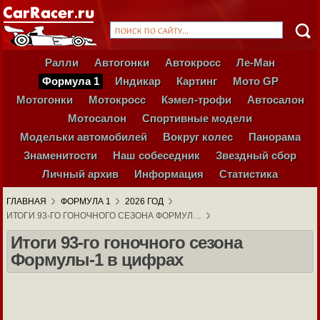
Ралли
Автогонки
Автокросс
Ле-Ман
Формула 1
Индикар
Картинг
Мото GP
Мотогонки
Мотокросс
Кэмел-трофи
Автосалон
Мотосалон
Спортивные модели
Модельки автомобилей
Вокруг колес
Панорама
Знаменитости
Наш собеседник
Звездный сбор
Личный архив
Информация
Статистика
ГЛАВНАЯ
ФОРМУЛА 1
2026 ГОД
ИТОГИ 93-ГО ГОНОЧНОГО СЕЗОНА ФОРМУЛ…
Итоги 93-го гоночного сезона
Формулы-1 в цифрах