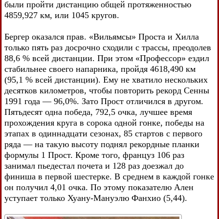
были пройти дистанцию общей протяженностью
4859,927 км, или 1045 кругов.
Бергер оказался прав. «Вильямсы» Проста и Хилла
только пять раз досрочно сходили с трассы, преодолев
88,6 % всей дистанции. При этом «Профессор» ездил
стабильнее своего напарника, пройдя 4618,490 км
(95,1 % всей дистанции). Ему не хватило нескольких
десятков километров, чтобы повторить рекорд Сенны
1991 года — 96,0%. Зато Прост отличился в другом.
Пятьдесят одна победа, 792,5 очка, лучшее время
прохождения круга в сорока одной гонке, победы на
этапах в одиннадцати сезонах, 85 стартов с первого
ряда — на такую высоту поднял рекордные планки
формулы 1 Прост. Кроме того, француз 106 раз
занимал пьедестал почета и 128 раз доезжал до
финиша в первой шестерке. В среднем в каждой гонке
он получил 4,01 очка. По этому показателю Ален
уступает только Хуану-Мануэлю Фанхио (5,44).