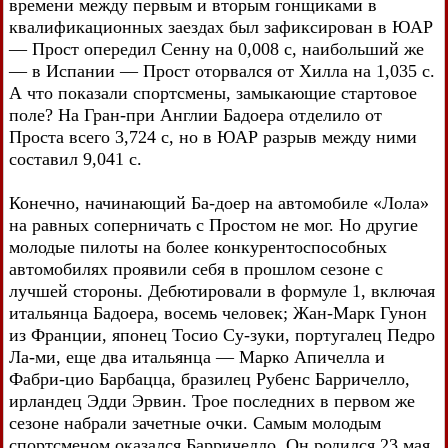
времени между первым и вторым гонщиками в
квалификационных заездах был зафиксирован в ЮАР
— Прост опередил Сенну на 0,008 с, наибольший же
— в Испании — Прост оторвался от Хилла на 1,035 с.
А что показали спортсмены, замыкающие стартовое
поле? На Гран-при Англии Бадоера отделило от
Проста всего 3,724 с, но в ЮАР разрыв между ними
составил 9,041 с.
Конечно, начинающий Ба-доер на автомобиле «Лола»
на равных соперничать с Простом не мог. Но другие
молодые пилоты на более конкурентоспособных
автомобилях проявили себя в прошлом сезоне с
лучшей стороны. Дебютировали в формуле 1, включая
итальянца Бадоера, восемь человек; Жан-Марк Гунон
из Франции, японец Тосио Су-зуки, португалец Педро
Ла-ми, еще два итальянца — Марко Апичелла и
Фабри-цио Барбацца, бразилец Рубенс Барричелло,
ирландец Эдди Эрвин. Трое последних в первом же
сезоне набрали зачетные очки. Самым молодым
спортсменом оказался Барричелло. Он родился 23 мая