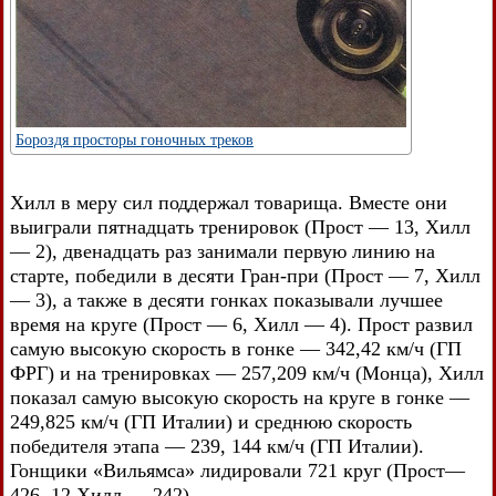
Бороздя просторы гоночных треков
Хилл в меру сил поддержал товарища. Вместе они
выиграли пятнадцать тренировок (Прост — 13, Хилл
— 2), двенадцать раз занимали первую линию на
старте, победили в десяти Гран-при (Прост — 7, Хилл
— 3), а также в десяти гонках показывали лучшее
время на круге (Прост — 6, Хилл — 4). Прост развил
самую высокую скорость в гонке — 342,42 км/ч (ГП
ФРГ) и на тренировках — 257,209 км/ч (Монца), Хилл
показал самую высокую скорость на круге в гонке —
249,825 км/ч (ГП Италии) и среднюю скорость
победителя этапа — 239, 144 км/ч (ГП Италии).
Гонщики «Вильямса» лидировали 721 круг (Прост—
426, 12 Хилл — 242).