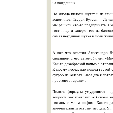
на вождении».
Но иногда пилоты шутят и не сли
вспоминает Тьерри Бутсен.— Лучши
мы решили что-то предпринять. Ск
гостинице и заперли его на балко
самая неудачная шутка в моей жизни
А вот что ответил Алессандро Д
связанном с его автомобилем: «Мне
Как-то декабрьской ночью я отправ
К моему несчастью пошел густой с
сугроб на колесах. Часа два я потр
простоял в гараже».
Пилоты формулы умудряются поро
вопросу, как контракт. «В своей
связаны с моим шефом. Как-то ра
замечательным острым перцем. Я пр