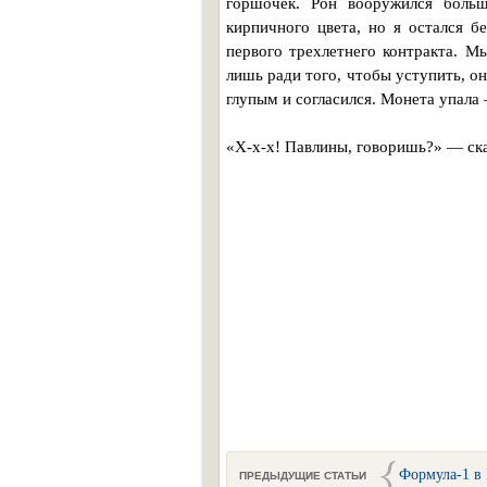
горшочек. Рон вооружился боль
кирпичного цвета, но я остался 
первого трехлетнего контракта. М
лишь ради того, чтобы уступить, о
глупым и согласился. Монета упала 
«Х-х-х! Павлины, говоришь?» — ска
Формула-1 в 
ПРЕДЫДУЩИЕ СТАТЬИ