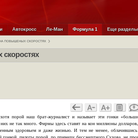
и
Автокросс
Ле-Ман
Формула 1
Еще раздел
НА ПОВЫШЕНЫХ СКОРОСТЯХ
 скоростях
0
хотя порой наш брат-журналист и называет эти гонки «больш
 них не так много. Фирмы здесь ставят на кон миллионы долларов,
енным здоровьем и даже жизнью. И тем не менее, облачившись
й гонкой, пилоты порой, по примеру бессмертного Сухова, не про