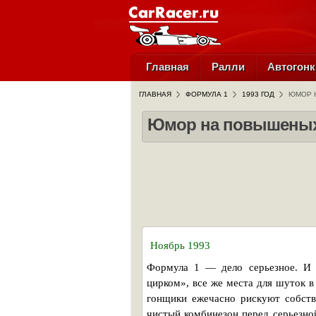
Главная
Ралли
Автогонк
ГЛАВНАЯ
ФОРМУЛА 1
1993 ГОД
ЮМОР 
Юмор на повышеных
Ноябрь 1993
Формула 1 — дело серьезное. И 
цирком», все же места для шуток в
гонщики ежечасно рискуют собств
чистый комбинезон перед серьезно