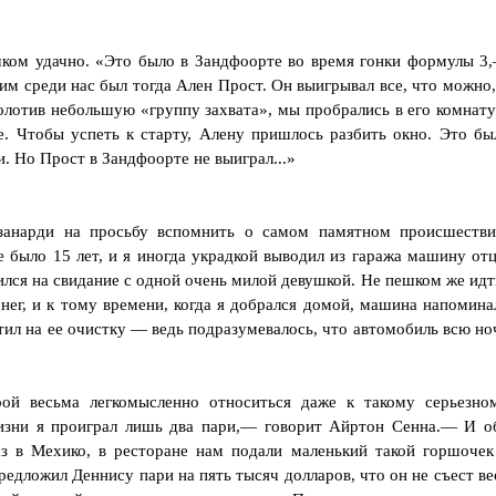
шком удачно. «Это было в Зандфоорте во время гонки формулы 3
м среди нас был тогда Ален Прост. Он выигрывал все, что можно,
олотив небольшую «группу захвата», мы пробрались в его комнату
не. Чтобы успеть к старту, Алену пришлось разбить окно. Это бы
. Но Прост в Зандфоорте не выиграл...»
занарди на просьбу вспомнить о самом памятном происшестви
 было 15 лет, и я иногда украдкой выводил из гаража машину отц
ился на свидание с одной очень милой девушкой. Не пешком же идт
нег, и к тому времени, когда я добрался домой, машина напомина
атил на ее очистку — ведь подразумевалось, что автомобиль всю но
й весьма легкомысленно относиться даже к такому серьезно
 жизни я проиграл лишь два пари,— говорит Айртон Сенна.— И о
з в Мехико, в ресторане нам подали маленький такой горшочек
едложил Деннису пари на пять тысяч долларов, что он не съест ве