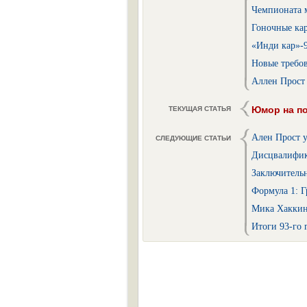
Чемпионата м
Гоночные ка
«Инди кар»-
Новые требов
Аллен Прост 
Юмор на п
ТЕКУЩАЯ СТАТЬЯ
Ален Прост 
СЛЕДУЮЩИЕ СТАТЬИ
Дисцвалифик
Заключитель
Формула 1: Г
Мика Хаккин
Итоги 93-го 