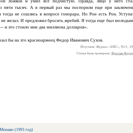
шой ложкой и умял все подчистую. Правда, лицо у него ста
без пяти тысяч. А в первый раз мы поспорили еще при заключен
ы тогда не сошлись в вопросе гонорара. Но Рон есть Рон. Уступа
н не желал. И предложил бросить жребий. Я тогда еще был молодым
— и это стоило мне два миллиона долларов».
зал бы на это красноармеец Федор Иванович Сухов.
Источник: Журнал «АМС», №11, 1
Статья была проверена:
Ярослав Федо
Монако (1993 год)