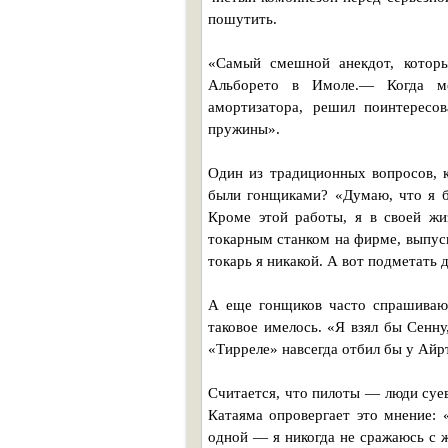
пошутить.
«Самый смешной анекдот, которы
Альборето в Имоле.— Когда ме
амортизатора, решил поинтересо
пружины».
Один из традиционных вопросов, 
были гонщиками? «Думаю, что я 
Кроме этой работы, я в своей жи
токарным станком на фирме, выпус
токарь я никакой. А вот подметать
А еще гонщиков часто спрашивают
таковое имелось. «Я взял бы Сенн
«Тирреле» навсегда отбил бы у Айр
Считается, что пилоты — люди суев
Катаяма опровергает это мнение: 
одной — я никогда не сражаюсь с 