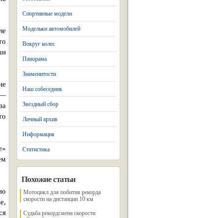
Спортивные модели
Модельки автомобилей
ле
то
Вокруг колес
ши
Панорама
Знаменитости
не
Наш собеседник
.—
Звездный сбор
за
то
Личный архив
Информация
е»
Статистика
ем
Похожие статьи
ио
Мотоцикл для побития рекорда
скорости на дистанции 10 км
е,
ся
Судьба рекордсмена скорости