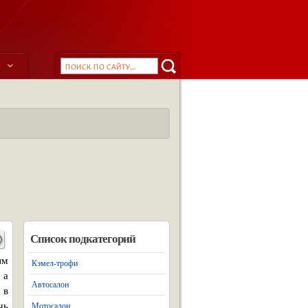
ы
Список подкатегорий
им
Кэмел-трофи
 а
Автосалон
 в
чь
Мотосалон