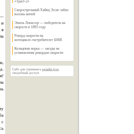
«Траст-2»
Скорострельный Хайнц Эссиг забил
восемь мячей
,—
 и
Эмиль Левассор — победитель на
скорость в 1895 году
 в
Рекорд скорости на
ла
мотоцикле-«истребителе» БМВ
Кольцевая норка — заезды на
установление рекордов скорости
и,
а.
Сайт для стриминга
онлайн tvoe
сводобный доступ
и!
ла
чь
му
ба
 с
сь