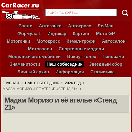
Ралли
Автогонки
Автокросс
Ле-Ман
Формула 1
Индикар
Картинг
Мото GP
Мотогонки
Мотокросс
Кэмел-трофи
Автосалон
Мотосалон
Спортивные модели
Модельки автомобилей
Вокруг колес
Панорама
Знаменитости
Наш собеседник
Звездный сбор
Личный архив
Информация
Статистика
ГЛАВНАЯ
НАШ СОБЕСЕДНИК
2026 ГОД
МАДАМ МОРИЗО И ЕЁ АТЕЛЬЕ «СТЕНД 21»
Мадам Моризо и её ателье «Стенд
21»