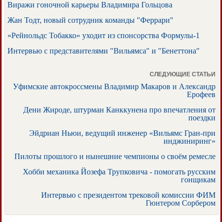
Виражи гоночной карьеры Владимира Гольцова
Жан Тодт, новый сотрудник команды "Феррари"
«Рейнольдс Тобакко» уходит из спонсорства Формулы-1
Интервью с представителями "Вильямса" и "Бенеттона"
СЛЕДУЮЩИЕ СТАТЬИ
Уфимские автокроссмены Владимир Макаров и Александр
Ерофеев
Дени Жироде, штурман Канккунена про впечатления от
поездки
Эйдриан Ньюи, ведущий инженер «Вильямс Гран-при
инджиниринг»
Пилоты прошлого и нынешние чемпионы о своём ремесле
Хобби механика Йозефа Трупковича - помогать русским
гонщикам
Интервью с президентом трековой комиссии ФИМ
Гюнтером Сорбером