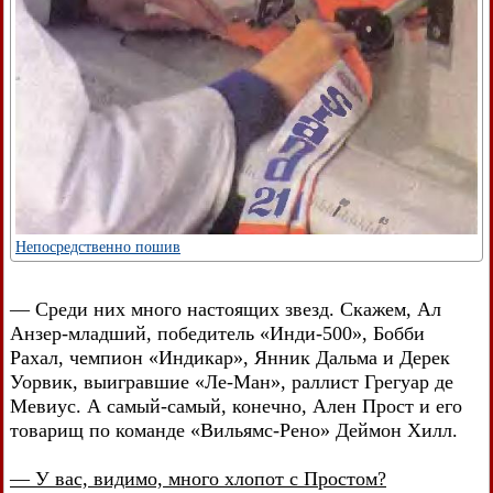
Непосредственно пошив
— Среди них много настоящих звезд. Скажем, Ал
Анзер-младший, победитель «Инди-500», Бобби
Рахал, чемпион «Индикар», Янник Дальма и Дерек
Уорвик, выигравшие «Ле-Ман», раллист Грегуар де
Мевиус. А самый-самый, конечно, Ален Прост и его
товарищ по команде «Вильямс-Рено» Деймон Хилл.
— У вас, видимо, много хлопот с Простом?