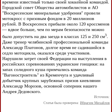
времени известный только своей хоккейной командой.
Городской совет Общества автомобилистов и АО
"Воскресенские минеральные удобрения" провели
мотокросс с призовым фондом в 20 миллионов
рублей. В Воскресенск прибыли около 120 кроссменов
— вдвое больше, чем по мерам безопасности можно
3
было допустить на два заезда в классах 125 и 250 см
.
Даже тренер челябинской профессиональной команды
Александр Платонов, долгое время не садившийся в
седло мотоцикла, оказался среди участников.
Нарушили затрет своей Федерации на выступления в
российских соревнованиях украинские гонщики: на
запах солидного куша примчались команда
"Вагоностроитель" из Кременчуга и удачливый
добытчик крупных зарубежных призов киевлянин
Александр Морозов, основной соперник нашего
Андрея Дедовского.
Источник:
Статья была проверена:
Ибрагим Михайлов