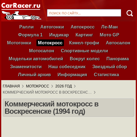
Ралли
Автогонки
Автокросс
Ле-Ман
Формула 1
Индикар
Картинг
Мото GP
Мотогонки
Мотокросс
Кэмел-трофи
Автосалон
Мотосалон
Спортивные модели
Модельки автомобилей
Вокруг колес
Панорама
Знаменитости
Наш собеседник
Звездный сбор
Личный архив
Информация
Статистика
ГЛАВНАЯ
МОТОКРОСС
2026 ГОД
КОММЕРЧЕСКИЙ МОТОКРОСС В ВОСКРЕСЕНС…
Коммерческий мотокросс в
Воскресенске (1994 год)