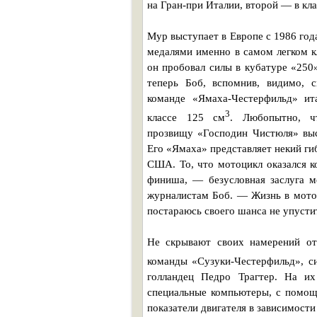
на Гран-при Италии, второй — в кла
Мур выступает в Европе с 1986 год
медалями именно в самом легком к
он пробовал силы в кубатуре «250»
теперь Боб, вспомнив, видимо, с
команде «Ямаха-Честерфильд» ит
3
классе 125 см
. Любопытно, ч
прозвищу «Господин Чистюля» выс
Его «Ямаха» представляет некий ги
США. То, что мотоцикл оказался к
финиша, — безусловная заслуга м
журналистам Боб. — Жизнь в моток
постараюсь своего шанса не упусти
Не скрывают своих намерений от
команды «Сузуки-Честерфильд», с
голландец Педро Трагтер. На их
специальные компьютеры, с помощ
показатели двигателя в зависимости