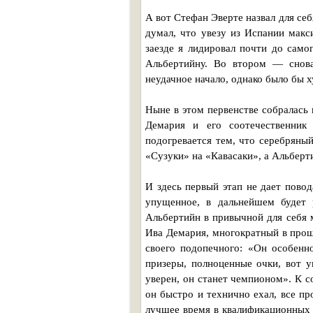
А вот Стефан Эверте назвал для се
думал, что увезу из Испании макс
заезде я лидировал почти до само
Альбертийну. Во втором — снова
неудачное начало, однако было бы х
Ныне в этом первенстве собралась
Демария и его соотечественник
подогревается тем, что серебряны
«Сузуки» на «Кавасаки», а Альбер
И здесь первый этап не дает повод
упущенное, в дальнейшем будет р
Альбертийн в привычной для себя 
Ива Демария, многократный в про
своего подопечного: «Он особенн
призеры, полноценные очки, вот у
уверен, он станет чемпионом». К с
он быстро и технично ехал, все пр
лучшее время в квалификационных с