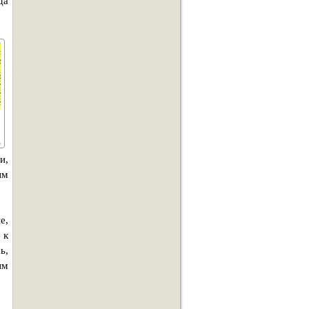
да
и,
ым
е,
 к
ь,
им