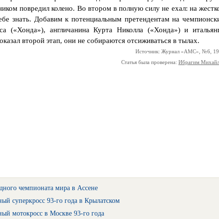
ником повредил колено. Во втором в полную силу не ехал: на жестк
себе знать. Добавим к потенциальным претендентам на чемпионск
са («Хонда»), англичанина Курта Николла («Хонда») и итальян
казал второй этап, они не собираются отсиживаться в тылах.
Источник: Журнал «АМС», №6, 1
Статья была проверена:
Ибрагим Михай
дного чемпионата мира в Ассене
ый суперкросс 93-го года в Крылатском
ый мотокросс в Москве 93-го года