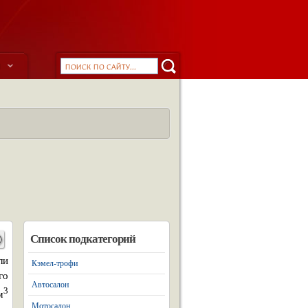
ы
Список подкатегорий
ли
Кэмел-трофи
го
Автосалон
3
м
Мотосалон