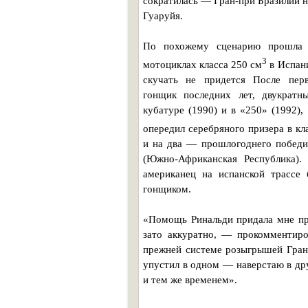
сократилась — Гран-при Бразилии н
Гуаруйя.
По похожему сценарию прошла п
3
мотоциклах класса 250 см
в Испани
скучать не придется После перв
гонщик последних лет, двукратн
кубатуре (1990) и в «250» (1992)
опередил серебряного призера в кл
и на два — прошлогоднего победит
(Южно-Африканская Республика).
американец на испанской трассе
гонщиком.
«Помощь Ринальди придала мне пре
зато аккуратно, — прокомментир
прежней системе розыгрышей Гран-п
упустил в одном — наверстаю в дру
и тем же временем».