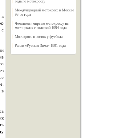
года по мотокроссу
Международный мотокросс в Москве
93-го года
 в
ко
Чемпионат мира по мотокроссу на
мотоциклах с коляской 1994 года
 с
Мотокросс в гостях у футбола
Ралли «Русская Зима» 1991 года
ей
ие
го
ез
се
е.
 в
ов
ик
ть
ду