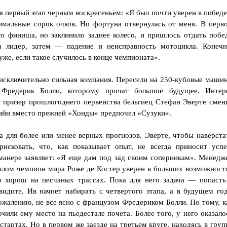
бя первый этап черным воскресеньем: «Я был почти уверен в победе
имальные сорок очков. Но фортуна отвернулась от меня. В перв
го финиша, но заклинило заднее колесо, и пришлось отдать побе
 лидер, затем — падение и неисправность мотоцикла. Конечн
уже, если такое случилось в конце чемпионата».
 исключительно сильная компания. Пересели на 250-кубовые маши
 Фредерик Болли, которому прочат большое будущее. Интер
й призер прошлогоднего первенства бельгиец Стефан Эверте смен
тийн вместо прежней «Хонды» предпочел «Сузуки».
а для более или менее верных прогнозов. Эверте, чтобы наверста
исковать, что, как показывает опыт, не всегда приносит успе
манере заявляет: «Я еще дам под зад своим соперникам». Менедж
шлом чемпион мира Роже де Костер уверен в больших возможност
о хорош на песчаных трассах. Пока для него задача — попасть
видите, Ив начнет набирать с четвертого этапа, а в будущем год
ожалению, не все ясно с французом Фредериком Болли. По тому, к
очили ему место на пьедестале почета. Более того, у него оказало
тартах. Но в первом же заезде на третьем круге, находясь в груп