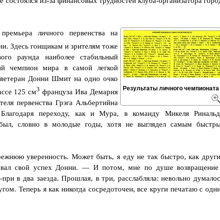
е состоялся из-за финансовых трудностей клуба-организатора горо
ремьера личного первенства на
и. Здесь гонщикам и зрителям тоже
ого раунда наиболее стабильный
ый чемпион мира в самой легкой
, ветеран Донни Шмит на одно очко
Результаты личного чемпионата
3
ассе 125 см
француза Ива Демария
еля первенства Грэга Альбертийна
 Благодаря переходу, как и Мура, в команду Микеля Ринальд
 был, словно в молодые годы, хотя не выглядел самым быстр
жнюю уверенность. Может быть, я еду не так быстро, как други
овал свой успех Донни. — И потом, мне по душе возвращение
ри в два заезда. Прошлая, в три, расслабляла: невольно думалос
гом. Теперь я как никогда сосредоточен, все круги печатаю с одн