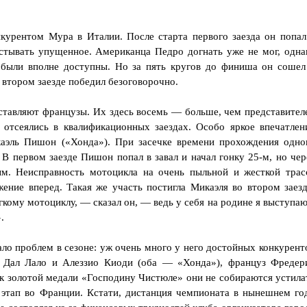
курентом Мура в Италии. После старта первого заезда он попал
рстывать упущенное. Американца Педро догнать уже не мог, одна
 были вполне доступны. Но за пять кругов до финиша он сошел
о втором заезде победил безоговорочно.
дставляют французы. Их здесь восемь — больше, чем представител
 отсеялись в квалификационных заездах. Особо яркое впечатлен
аэль Пишон («Хонда»). При засечке времени прохождения одно
. В первом заезде Пишон попал в завал и начал гонку 25-м, но чер
ым. Неисправность мотоцикла на очень пыльной и жесткой трас
жение вперед. Такая же участь постигла Микаэля во втором заезд
гкому мотоциклу, — сказал он, — ведь у себя на родине я выступаю
.
ло проблем в сезоне: уж очень много у него достойных конкурент
 Дал Лало и Алеззио Киоди (оба — «Хонда»), француз Фредер
 к золотой медали «Господину Чистюле» они не собираются устила
 этап во Франции. Кстати, дистанция чемпионата в нынешнем го