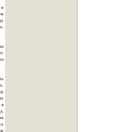
 и
ом
ду
о,
ны
ес
ил
ть
х.
ер
ях
 в
у,
ак
сь
пе