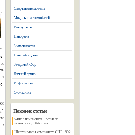
Спортивные модели
Модельки автомобилей
Вокруг колес
Панорама
Знаменитости
Наш собеседник
х.
 и
Звездный сбор
ле
Личный архив
ил
у,
Информация
Статистика
ки
3
Похожие статьи
м
ны
Финал чемпионата России по
мотокроссу 1992 года
ью
Шестой этапы чемпионата СНГ 1992