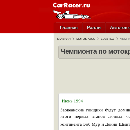
Главная
Ралли
Автогонк
ГЛАВНАЯ
МОТОКРОСС
1994 ГОД
ЧЕМПИ
Чемпионта по мотокр
Июнь 1994
Заокеанские гонщики будут домин
итоги первых этапов личных че
континента Боб Мур и Донни Шмит 