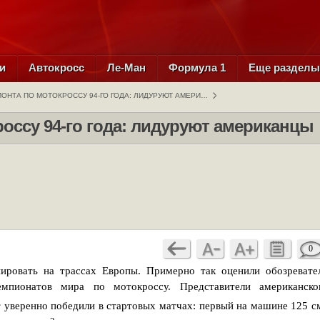
и
Автокросс
Ле-Ман
Формула 1
Еще раздел
ОНТА ПО МОТОКРОССУ 94-ГО ГОДА: ЛИДУРУЮТ АМЕРИ…
оссу 94-го года: лидуруют американцы
0
ировать на трассах Европы. Примерно так оценили обозревате
мпионатов мира по мотокроссу. Представители американско
уверенно победили в стартовых матчах: первый на машине 125 с