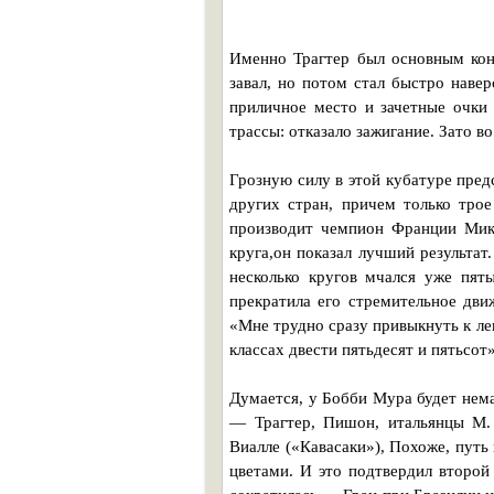
Именно Трагтер был основным кон
завал, но потом стал быстро наве
приличное место и зачетные очки
трассы: отказало зажигание. Зато в
Грозную силу в этой кубатуре пре
других стран, причем только трое
производит чемпион Франции Мик
круга,он показал лучший результат
несколько кругов мчался уже пят
прекратила его стремительное дви
«Мне трудно сразу привыкнуть к ле
классах двести пятьдесят и пятьсот»
Думается, у Бобби Мура будет нема
— Трагтер, Пишон, итальянцы М.
Виалле («Кавасаки»), Похоже, путь
цветами. И это подтвердил второй