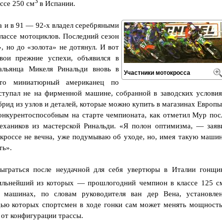
3
ссе 250 см
в Испании.
а и в 91 — 92-х владел серебряными
лассе мотоциклов. Последний сезон
, но до «золота» не дотянул. И вот
вои прежние успехи, объявился в
альянца Микеля Ринальди вновь в
Участники мотокросса
то миниатюрный американец по
тупал не на фирменной машине, собранной в заводских условия
брид из узлов и деталей, которые можно купить в магазинах Европы
онкурентоспособным на старте чемпионата, как отметил Мур пос
ехаников из мастерской Ринальди. «Я полон оптимизма, — заяв
россе не вечна, уже подумываю об уходе, но, имея такую машин
ть».
ыграться после неудачной для себя увертюры в Италии гонщи
ильнейший из которых — прошлогодний чемпион в классе 125 с
 машинах, по словам руководителя ван дер Вена, установле
ью которых спортсмен в ходе гонки сам может менять мощност
 от конфигурации трассы.