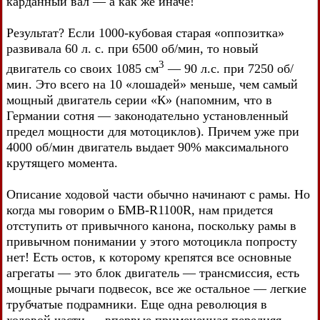
карданный вал — а как же иначе!
Результат? Если 1000-кубовая старая «оппозитка»
развивала 60 л. с. при 6500 об/мин, то новый
3
двигатель со своих 1085 см
— 90 л.с. при 7250 об/
мин. Это всего на 10 «лошадей» меньше, чем самый
мощный двигатель серии «К» (напомним, что в
Германии сотня — законодательно установленный
предел мощности для мотоциклов). Причем уже при
4000 об/мин двигатель выдает 90% максимального
крутящего момента.
Описание ходовой части обычно начинают с рамы. Но
когда мы говорим о БМВ-R1100R, нам придется
отступить от привычного канона, поскольку рамы в
привычном понимании у этого мотоцикла попросту
нет! Есть остов, к которому крепятся все основные
агрегаты — это блок двигатель — трансмиссия, есть
мощные рычаги подвесок, все же остальное — легкие
трубчатые подрамники. Еще одна революция в
ходовой части — впервые примененная передняя