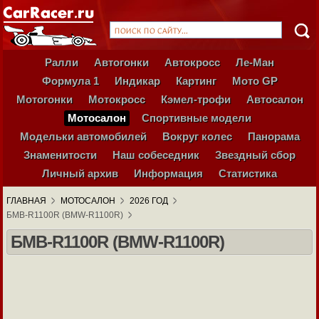
Ралли
Автогонки
Автокросс
Ле-Ман
Формула 1
Индикар
Картинг
Мото GP
Мотогонки
Мотокросс
Кэмел-трофи
Автосалон
Мотосалон
Спортивные модели
Модельки автомобилей
Вокруг колес
Панорама
Знаменитости
Наш собеседник
Звездный сбор
Личный архив
Информация
Статистика
ГЛАВНАЯ
МОТОСАЛОН
2026 ГОД
БМВ-R1100R (BMW-R1100R)
БМВ-R1100R (BMW-R1100R)