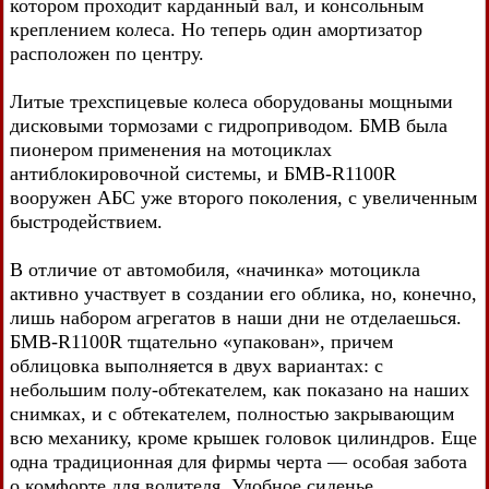
котором проходит карданный вал, и консольным
креплением колеса. Но теперь один амортизатор
расположен по центру.
Литые трехспицевые колеса оборудованы мощными
дисковыми тормозами с гидроприводом. БМВ была
пионером применения на мотоциклах
антиблокировочной системы, и БМВ-R1100R
вооружен АБС уже второго поколения, с увеличенным
быстродействием.
В отличие от автомобиля, «начинка» мотоцикла
активно участвует в создании его облика, но, конечно,
лишь набором агрегатов в наши дни не отделаешься.
БМВ-R1100R тщательно «упакован», причем
облицовка выполняется в двух вариантах: с
небольшим полу-обтекателем, как показано на наших
снимках, и с обтекателем, полностью закрывающим
всю механику, кроме крышек головок цилиндров. Еще
одна традиционная для фирмы черта — особая забота
о комфорте для водителя. Удобное сиденье,