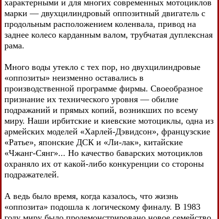
характерными и для многих современных мотоциклов
марки — двухцилиндровый оппозитный двигатель с
продольным расположением коленвала, привод на
заднее колесо карданным валом, трубчатая дуплексная
рама.
Много воды утекло с тех пор, но двухцилиндровые
«оппозиты» неизменно оставались в
производственной программе фирмы. Своеобразное
признание их технического уровня — обилие
подражаний и прямых копий, возникших по всему
миру. Наши ирбитские и киевские мотоциклы, одна из
армейских моделей «Харлей-Дэвидсон», французские
«Ратье», японские ДСК и «Ли-лак», китайские
«Чжанг-Сянг»... Но качество баварских мотоциклов
охраняло их от какой-либо конкуренции со стороны
подражателей.
А ведь было время, когда казалось, что жизнь
«оппозита» подошла к логическому финалу. В 1983
году миру было продемонстрировано новое семейство