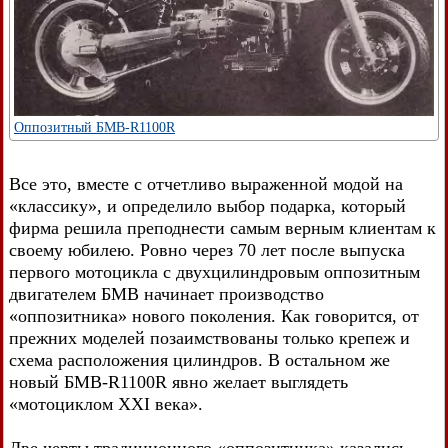
Оппозитный БМВ-R1100R
Все это, вместе с отчетливо выраженной модой на
«классику», и определило выбор подарка, который
фирма решила преподнести самым верным клиентам к
своему юбилею. Ровно через 70 лет после выпуска
первого мотоцикла с двухцилиндровым оппозитным
двигателем БМВ начинает производство
«оппозитника» нового поколения. Как говорится, от
прежних моделей позаимствованы только крепеж и
схема расположения цилиндров. В остальном же
новый БМВ-R1100R явно желает выглядеть
«мотоциклом XXI века».
Две черты традиционного «оппозитника» казались