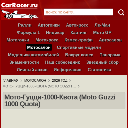
Ралли
Автогонки
Автокросс
Ле-Ман
Формула 1
Индикар
Картинг
Мото GP
Мотогонки
Мотокросс
Кэмел-трофи
Автосалон
Мотосалон
Спортивные модели
Модельки автомобилей
Вокруг колес
Панорама
Знаменитости
Наш собеседник
Звездный сбор
Личный архив
Информация
Статистика
ГЛАВНАЯ
МОТОСАЛОН
2026 ГОД
МОТО-ГУЦЦИ-1000-КВОТА (MOTO GUZZI 1…
Мото-Гуцци-1000-Квота (Moto Guzzi
1000 Quota)