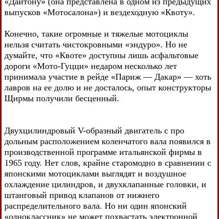
«Дайтону» (она представлена в одном из предыдущих
выпусков «Мотосалона») и вездеходную «Квоту».
Конечно, такие огромные и тяжелые мотоциклы
нельзя считать чистокровными «эндуро». Но не
думайте, что «Квоте» доступны лишь асфальтовые
дороги «Мото-Гуцци» недаром несколько лет
принимала участие в рейде «Париж — Дакар» — хоть
лавров на ее долю и не досталось, опыт конструкторы
Щирмы получили бесценный.
Двухцилиндровый V-образный двигатель с про
дольным расположением коленчатого вала появился в
производственной программе итальянской фирмы в
1965 году. Нет слов, крайне старомодно в сравнении с
японскими мотоциклами выглядят и воздушное
охлаждение цилиндров, и двухклапанные головки, и
штанговый привод клапанов от нижнего
распределительного вала. Но ни один японский
«одноклассник» не может похвастать электронной