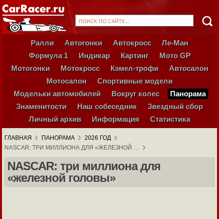
Ралли
Автогонки
Автокросс
Ле-Ман
Формула 1
Индикар
Картинг
Мото GP
Мотогонки
Мотокросс
Кэмел-трофи
Автосалон
Мотосалон
Спортивные модели
Модельки автомобилей
Вокруг колес
Панорама
Знаменитости
Наш собеседник
Звездный сбор
Личный архив
Информация
Статистика
ГЛАВНАЯ
ПАНОРАМА
2026 ГОД
NASCAR: ТРИ МИЛЛИОНА ДЛЯ «ЖЕЛЕЗНОЙ …
NASCAR: три миллиона для
«железной головы»