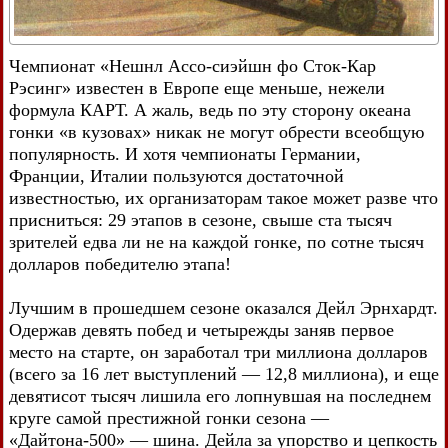
Чемпионат «Нешнл Ассо-сиэйшн фо Сток-Кар
Рэсинг» известен в Европе еще меньше, нежели
формула КАРТ. А жаль, ведь по эту сторону океана
гонки «в кузовах» никак не могут обрести всеобщую
популярность. И хотя чемпионаты Германии,
Франции, Италии пользуются достаточной
известностью, их организаторам такое может разве что
присниться: 29 этапов в сезоне, свыше ста тысяч
зрителей едва ли не на каждой гонке, по сотне тысяч
долларов победителю этапа!
Лучшим в прошедшем сезоне оказался Дейл Эрнхардт.
Одержав девять побед и четырежды заняв первое
место на старте, он заработал три миллиона долларов
(всего за 16 лет выступлений — 12,8 миллиона), и еще
девятисот тысяч лишила его лопнувшая на последнем
круге самой престижной гонки сезона —
«Дайтона-500» — шина. Дейла за упорство и цепкость