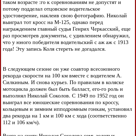
таком возрасте :го к соревнованиям не допустят и
потому подделал отцовское водительское
удостоверение, наклеив свою фотографию. Николай
выиграл тот кросс на М-125, однако перед
награждением главный судья Генрих Черкасский, еще
раз просмотрев документы, с удивлением обнаружил,
что у юного победителя водительский с аж аж с 1913
года! Эту запись Коля стереть не догадался.
В следующем сезоне он уже соавтор всесоюзного
рекорда скорости на 100 км вместе с водителем А.
Силкиным. И снова курьез. По правилам в коляске
мотоцикла должен был быть балласт, его-го роль и
выполнял Николай Соколов. С 1949 по 1952 год он
выиграл все юношеские соревнования по кроссу,
кольцевым и зимним ипподромным гонкам, установил
два рекорда на 1 км и 100 км с хода (соответственно
112 и 106 км/ч).
Всего на счету Николая Соколова семь золотых