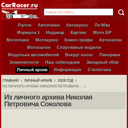
Ралли
Автогонки
Автокросс
Ле-Ман
Формула 1
Индикар
Картинг
Мото GP
Мотогонки
Мотокросс
Кэмел-трофи
Автосалон
Мотосалон
Спортивные модели
Модельки автомобилей
Вокруг колес
Панорама
Знаменитости
Наш собеседник
Звездный сбор
Личный архив
Информация
Статистика
ГЛАВНАЯ
ЛИЧНЫЙ АРХИВ
2026 ГОД
ИЗ ЛИЧНОГО АРХИВА НИКОЛАЯ ПЕТРОВИЧА…
Из личного архива Николая
Петровича Соколова