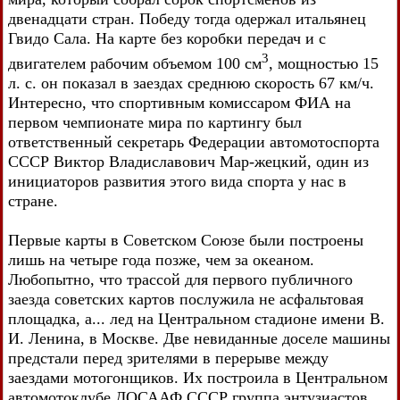
двенадцати стран. Победу тогда одержал итальянец
Гвидо Сала. На карте без коробки передач и с
3
двигателем рабочим объемом 100 см
, мощностью 15
л. с. он показал в заездах среднюю скорость 67 км/ч.
Интересно, что спортивным комиссаром ФИА на
первом чемпионате мира по картингу был
ответственный секретарь Федерации автомотоспорта
СССР Виктор Владиславович Мар-жецкий, один из
инициаторов развития этого вида спорта у нас в
стране.
Первые карты в Советском Союзе были построены
лишь на четыре года позже, чем за океаном.
Любопытно, что трассой для первого публичного
заезда советских картов послужила не асфальтовая
площадка, а... лед на Центральном стадионе имени В.
И. Ленина, в Москве. Две невиданные доселе машины
предстали перед зрителями в перерыве между
заездами мотогонщиков. Их построила в Центральном
автомотоклубе ДОСААФ СССР группа энтузиастов