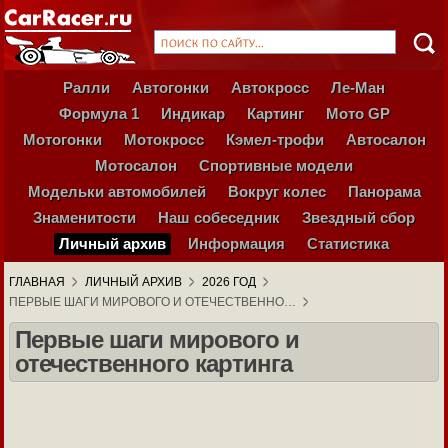
Ралли
Автогонки
Автокросс
Ле-Ман
Формула 1
Индикар
Картинг
Мото GP
Мотогонки
Мотокросс
Кэмел-трофи
Автосалон
Мотосалон
Спортивные модели
Модельки автомобилей
Вокруг колес
Панорама
Знаменитости
Наш собеседник
Звездный сбор
Личный архив
Информация
Статистика
ГЛАВНАЯ
ЛИЧНЫЙ АРХИВ
2026 ГОД
ПЕРВЫЕ ШАГИ МИРОВОГО И ОТЕЧЕСТВЕННО…
Первые шаги мирового и
отечественного картинга