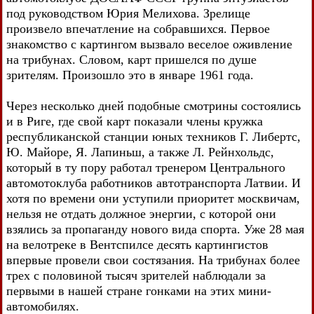
под руководством Юрия Мелихова. Зрелище
произвело впечатление на собравшихся. Первое
знакомство с картингом вызвало веселое оживление
на трибунах. Словом, карт пришелся по душе
зрителям. Произошло это в январе 1961 года.
Через несколько дней подобные смотрины состоялись
и в Риге, где свой карт показали члены кружка
республиканской станции юных техников Г. Либертс,
Ю. Майоре, Я. Лапиньш, а также Л. Рейнхольдс,
который в ту пору работал тренером Центрального
автомотоклуба работников автотранспорта Латвии. И
хотя по времени они уступили приоритет москвичам,
нельзя не отдать должное энергии, с которой они
взялись за пропаганду нового вида спорта. Уже 28 мая
на велотреке в Вентспилсе десять картингистов
впервые провели свои состязания. На трибунах более
трех с половиной тысяч зрителей наблюдали за
первыми в нашей стране гонками на этих мини-
автомобилях.