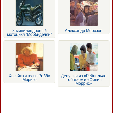
8-мицилиндровый
Александр Морозов
мотоцикл “Морбиделли”
Хозяйка ателье Робби
Девушки из «Рейнольде
Моризо
Тобакко» и «Филип
Моррис»