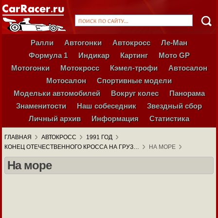
Ралли
Автогонки
Автокросс
Ле-Ман
Формула 1
Индикар
Картинг
Мото GP
Мотогонки
Мотокросс
Кэмел-трофи
Автосалон
Мотосалон
Спортивные модели
Модельки автомобилей
Вокруг колес
Панорама
Знаменитости
Наш собеседник
Звездный сбор
Личный архив
Информация
Статистика
ГЛАВНАЯ
АВТОКРОСС
1991 ГОД
КОНЕЦ ОТЕЧЕСТВЕННОГО КРОССА НА ГРУЗ…
НА МОРЕ
На море