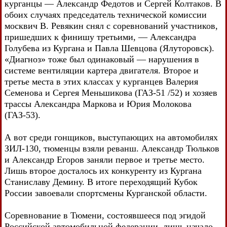
курганцы — Александр Федотов и Сергей Колтаков. В
обоих случаях председатель технической комиссии
москвич В. Ревякин снял с соревнований участников,
пришедших к финишу третьими, — Александра
Голубева из Кургана и Павла Шевцова (Ялуторовск).
«Диагноз» тоже был одинаковый — нарушения в
системе вентиляции картера двигателя. Второе и
третье места в этих классах у курганцев Валерия
Семенова и Сергея Меньшикова (ГАЗ-51 /52) и хозяев
трассы Александра Маркова и Юрия Молокова
(ГАЗ-53).
А вот среди гонщиков, выступающих на автомобилях
ЗИЛ-130, тюменцы взяли реванш. Александр Тюльков
и Александр Егоров заняли первое и третье место.
Лишь второе досталось их конкуренту из Кургана
Станиславу Демину. В итоге переходящий Кубок
России завоевали спортсмены Курганской области.
Соревнование в Тюмени, состоявшееся под эгидой
Российской автомобильной федерации, лишь начало.