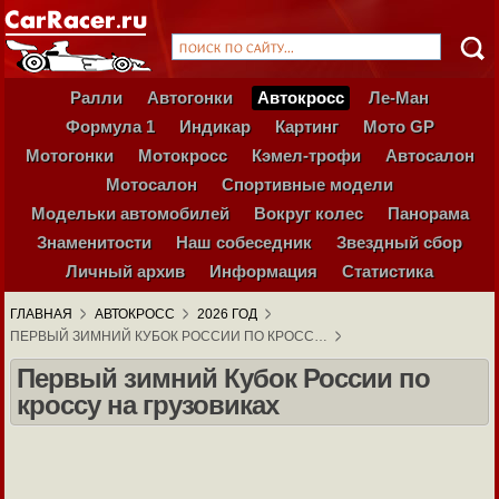
Ралли
Автогонки
Автокросс
Ле-Ман
Формула 1
Индикар
Картинг
Мото GP
Мотогонки
Мотокросс
Кэмел-трофи
Автосалон
Мотосалон
Спортивные модели
Модельки автомобилей
Вокруг колес
Панорама
Знаменитости
Наш собеседник
Звездный сбор
Личный архив
Информация
Статистика
ГЛАВНАЯ
АВТОКРОСС
2026 ГОД
ПЕРВЫЙ ЗИМНИЙ КУБОК РОССИИ ПО КРОСС…
Первый зимний Кубок России по
кроссу на грузовиках