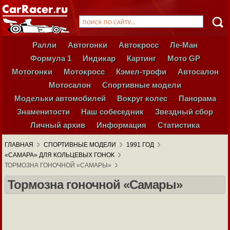
Ралли
Автогонки
Автокросс
Ле-Ман
Формула 1
Индикар
Картинг
Мото GP
Мотогонки
Мотокросс
Кэмел-трофи
Автосалон
Мотосалон
Спортивные модели
Модельки автомобилей
Вокруг колес
Панорама
Знаменитости
Наш собеседник
Звездный сбор
Личный архив
Информация
Статистика
ГЛАВНАЯ
СПОРТИВНЫЕ МОДЕЛИ
1991 ГОД
«САМАРА» ДЛЯ КОЛЬЦЕВЫХ ГОНОК
ТОРМОЗНА ГОНОЧНОЙ «САМАРЫ»
Тормозна гоночной «Самары»