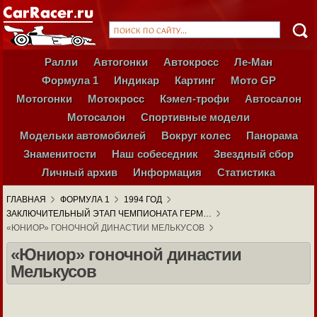
Ралли
Автогонки
Автокросс
Ле-Ман
Формула 1
Индикар
Картинг
Мото GP
Мотогонки
Мотокросс
Кэмел-трофи
Автосалон
Мотосалон
Спортивные модели
Модельки автомобилей
Вокруг колес
Панорама
Знаменитости
Наш собеседник
Звездный сбор
Личный архив
Информация
Статистика
ГЛАВНАЯ
ФОРМУЛА 1
1994 ГОД
ЗАКЛЮЧИТЕЛЬНЫЙ ЭТАП ЧЕМПИОНАТА ГЕРМ…
«ЮНИОР» ГОНОЧНОЙ ДИНАСТИИ МЕЛЬКУСОВ
«Юниор» гоночной династии
Мелькусов