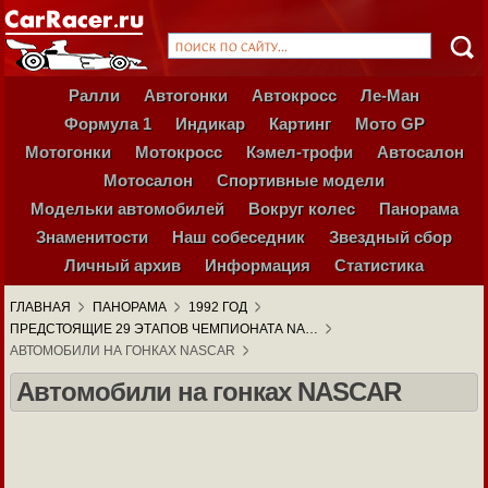
Ралли
Автогонки
Автокросс
Ле-Ман
Формула 1
Индикар
Картинг
Мото GP
Мотогонки
Мотокросс
Кэмел-трофи
Автосалон
Мотосалон
Спортивные модели
Модельки автомобилей
Вокруг колес
Панорама
Знаменитости
Наш собеседник
Звездный сбор
Личный архив
Информация
Статистика
ГЛАВНАЯ
ПАНОРАМА
1992 ГОД
ПРЕДСТОЯЩИЕ 29 ЭТАПОВ ЧЕМПИОНАТА NA…
АВТОМОБИЛИ НА ГОНКАХ NASCAR
Автомобили на гонках NASCAR