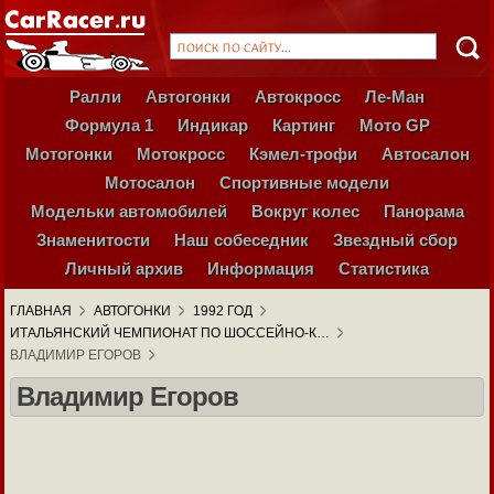
Ралли
Автогонки
Автокросс
Ле-Ман
Формула 1
Индикар
Картинг
Мото GP
Мотогонки
Мотокросс
Кэмел-трофи
Автосалон
Мотосалон
Спортивные модели
Модельки автомобилей
Вокруг колес
Панорама
Знаменитости
Наш собеседник
Звездный сбор
Личный архив
Информация
Статистика
ГЛАВНАЯ
АВТОГОНКИ
1992 ГОД
ИТАЛЬЯНСКИЙ ЧЕМПИОНАТ ПО ШОССЕЙНО-К…
ВЛАДИМИР ЕГОРОВ
Владимир Егоров