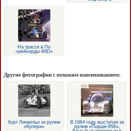
На трассе в По
«рейнарды-89D»
Другие фотографии с похожим наименованием:
Курт Линкольн за рулем
В 1984 году, выступая за
«Купера»
рулем «Порше-956»,
Брун был четвертым в