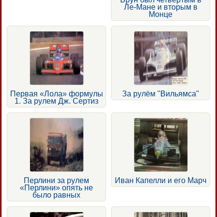
Ле-Мане и вторым в
Монце
Первая «Лола» формулы
За рулём "Вильямса"
1. За рулем Дж. Сертиз
Перлини за рулем
Иван Капелли и его Марч
«Перлини» опять не
было равных