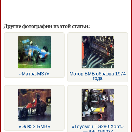
Другие фотографии из этой статьи:
«Maтpa-MS7»
Мотор БМВ образца 1974
года
«ЭЛФ-2-БМВ»
«Тоулмен-TG280-Харт»
— вид сверху