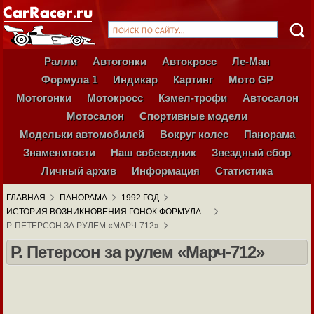
Ралли
Автогонки
Автокросс
Ле-Ман
Формула 1
Индикар
Картинг
Мото GP
Мотогонки
Мотокросс
Кэмел-трофи
Автосалон
Мотосалон
Спортивные модели
Модельки автомобилей
Вокруг колес
Панорама
Знаменитости
Наш собеседник
Звездный сбор
Личный архив
Информация
Статистика
ГЛАВНАЯ
ПАНОРАМА
1992 ГОД
ИСТОРИЯ ВОЗНИКНОВЕНИЯ ГОНОК ФОРМУЛА…
Р. ПЕТЕРСОН ЗА РУЛЕМ «МАРЧ-712»
Р. Петерсон за рулем «Марч-712»