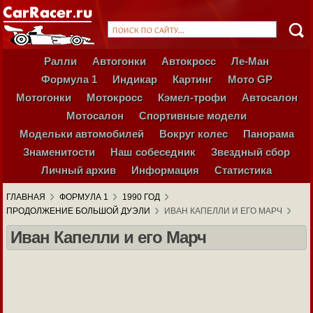
Ралли
Автогонки
Автокросс
Ле-Ман
Формула 1
Индикар
Картинг
Мото GP
Мотогонки
Мотокросс
Кэмел-трофи
Автосалон
Мотосалон
Спортивные модели
Модельки автомобилей
Вокруг колес
Панорама
Знаменитости
Наш собеседник
Звездный сбор
Личный архив
Информация
Статистика
ГЛАВНАЯ
ФОРМУЛА 1
1990 ГОД
ПРОДОЛЖЕНИЕ БОЛЬШОЙ ДУЭЛИ
ИВАН КАПЕЛЛИ И ЕГО МАРЧ
Иван Капелли и его Марч