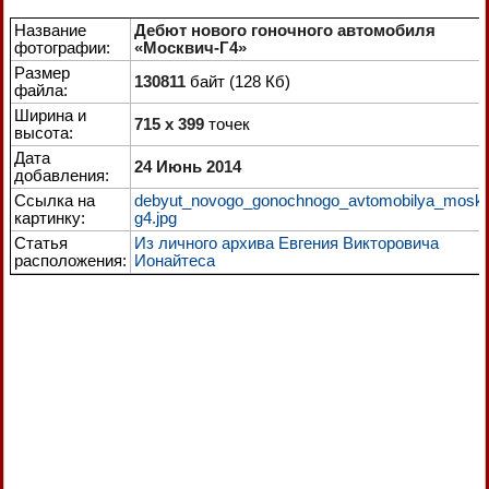
Название
Дебют нового гоночного автомобиля
фотографии:
«Москвич-Г4»
Размер
130811
байт (128 Кб)
файла:
Ширина и
715 x 399
точек
высота:
Дата
24 Июнь 2014
добавления:
Ссылка на
debyut_novogo_gonochnogo_avtomobilya_moskv
картинку:
g4.jpg
Статья
Из личного архива Евгения Викторовича
расположения:
Ионайтеса