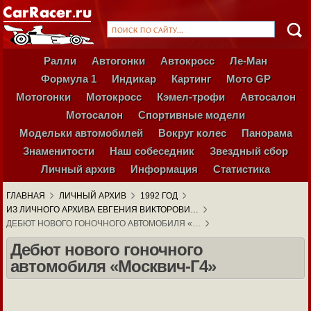
Ралли
Автогонки
Автокросс
Ле-Ман
Формула 1
Индикар
Картинг
Мото GP
Мотогонки
Мотокросс
Кэмел-трофи
Автосалон
Мотосалон
Спортивные модели
Модельки автомобилей
Вокруг колес
Панорама
Знаменитости
Наш собеседник
Звездный сбор
Личный архив
Информация
Статистика
ГЛАВНАЯ
ЛИЧНЫЙ АРХИВ
1992 ГОД
ИЗ ЛИЧНОГО АРХИВА ЕВГЕНИЯ ВИКТОРОВИ…
ДЕБЮТ НОВОГО ГОНОЧНОГО АВТОМОБИЛЯ «…
Дебют нового гоночного
автомобиля «Москвич-Г4»