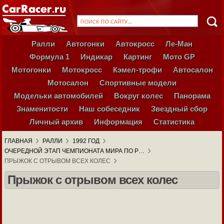
Ралли
Автогонки
Автокросс
Ле-Ман
Формула 1
Индикар
Картинг
Мото GP
Мотогонки
Мотокросс
Кэмел-трофи
Автосалон
Мотосалон
Спортивные модели
Модельки автомобилей
Вокруг колес
Панорама
Знаменитости
Наш собеседник
Звездный сбор
Личный архив
Информация
Статистика
ГЛАВНАЯ
РАЛЛИ
1992 ГОД
ОЧЕРЕДНОЙ ЭТАП ЧЕМПИОНАТА МИРА ПО Р…
ПРЫЖОК С ОТРЫВОМ ВСЕХ КОЛЕС
Прыжок с отрывом всех колес