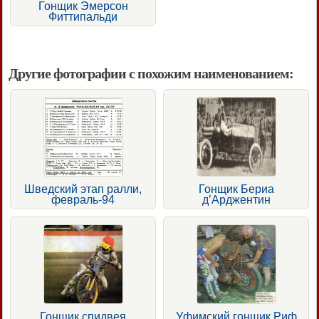
Гонщик Эмерсон
Фиттипальди
Другие фотографии с похожим наименованием:
Шведский этап ралли,
Гонщик Бериа
февраль-94
д’Арджентин
Гонщик спидвея
Уфимский гонщик Риф