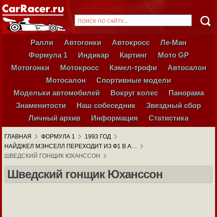
Ралли
Автогонки
Автокросс
Ле-Ман
Формула 1
Индикар
Картинг
Мото GP
Мотогонки
Мотокросс
Кэмел-трофи
Автосалон
Мотосалон
Спортивные модели
Модельки автомобилей
Вокруг колес
Панорама
Знаменитости
Наш собеседник
Звездный сбор
Личный архив
Информация
Статистика
ГЛАВНАЯ
ФОРМУЛА 1
1993 ГОД
НАЙДЖЕЛ МЭНСЕЛЛ ПЕРЕХОДИТ ИЗ Ф1 В А…
ШВЕДСКИЙ ГОНЩИК ЮХАНССОН
Шведский гонщик Юханссон