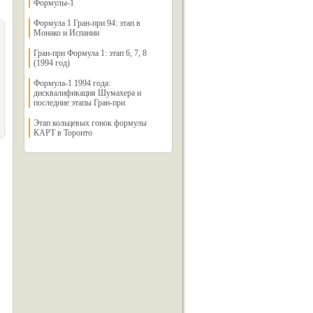
Формулы-1
Формула 1 Гран-при 94: этап в
Монако и Испании
Гран-при Формула 1: этап 6, 7, 8
(1994 год)
Формула-1 1994 года:
дисквалификация Шумахера и
последние этапы Гран-при
Этап кольцевых гонок формулы
КАРТ в Торонто