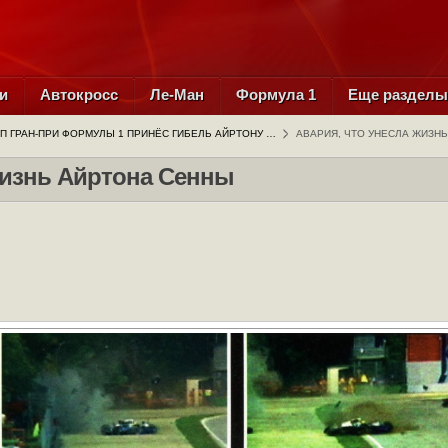
и
Автокросс
Ле-Ман
Формула 1
Еще раздел
АП ГРАН-ПРИ ФОРМУЛЫ 1 ПРИНЁС ГИБЕЛЬ АЙРТОНУ …
АВАРИЯ, ЧТО УНЕСЛА ЖИЗН
жизнь Айртона Сенны