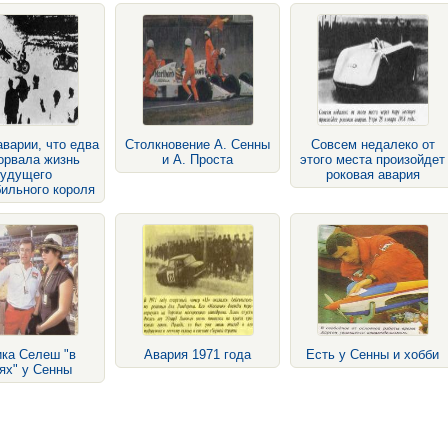
варии, что едва
Столкновение А. Сенны
Совсем недалеко от
орвала жизнь
и А. Проста
этого места произойдет
будущего
роковая авария
ильного короля
ка Селеш "в
Авария 1971 года
Есть у Сенны и хобби
ях" у Сенны