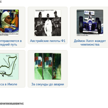
:
отправляется в
Австрийские пилоты Ф1
Деймон Хилл жаждет
ледний путь
чемпионства
сса в Имоле
За секунды до аварии
аименованием: