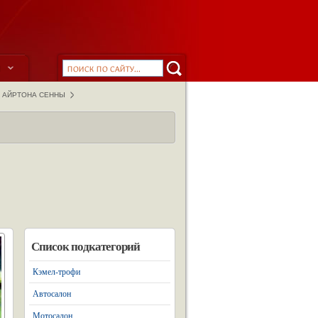
ы
Ь АЙРТОНА СЕННЫ
Список подкатегорий
Кэмел-трофи
Автосалон
Мотосалон