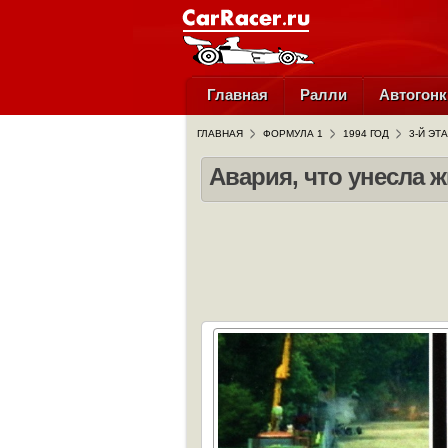
Главная
Ралли
Автогонк
ГЛАВНАЯ
ФОРМУЛА 1
1994 ГОД
3-Й ЭТ
Авария, что унесла 