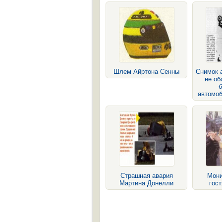
Шлем Айртона Сенны
Снимок а
не об
автомоб
Страшная авария
Мони
Мартина Донелли
гост