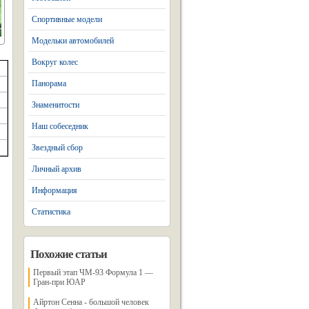
Спортивные модели
Модельки автомобилей
Вокруг колес
Панорама
Знаменитости
Наш собеседник
Звездный сбор
Личный архив
Информация
Статистика
Похожие статьи
Первый этап ЧМ-93 Формула 1 —
Гран-при ЮАР
Айртон Сенна - большой человек