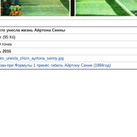
что унесла жизнь Айртона Сенны
 (95 Кб)
0
точек
ь 2016
hto_unesla_zhizn_ayrtona_senny.jpg
Гран-при Формулы 1 принёс гибель Айртону Сенне (1994год)