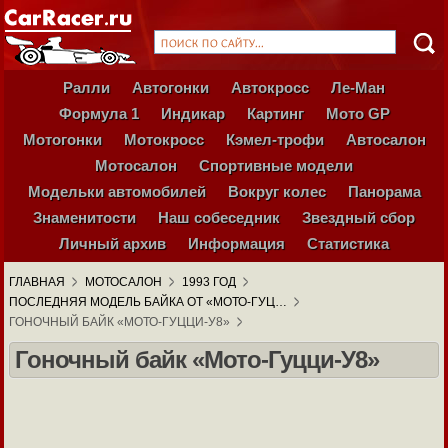
Ралли
Автогонки
Автокросс
Ле-Ман
Формула 1
Индикар
Картинг
Мото GP
Мотогонки
Мотокросс
Кэмел-трофи
Автосалон
Мотосалон
Спортивные модели
Модельки автомобилей
Вокруг колес
Панорама
Знаменитости
Наш собеседник
Звездный сбор
Личный архив
Информация
Статистика
ГЛАВНАЯ
МОТОСАЛОН
1993 ГОД
ПОСЛЕДНЯЯ МОДЕЛЬ БАЙКА ОТ «МОТО-ГУЦ…
ГОНОЧНЫЙ БАЙК «МОТО-ГУЦЦИ-У8»
Гоночный байк «Мото-Гуцци-У8»